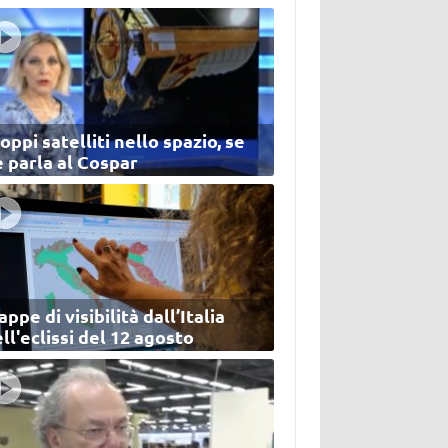
oppi satelliti nello spazio, se
 parla al Cospar
ppe di visibilità dall’Italia
ll'eclissi del 12 agosto