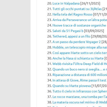
Luce in Valpadana
[26/11/2025]
Tutti gli occhi puntati su 3I/Atlas
[21
Nella tela del Ragno Rosso
[07/11/2
Arriva da Perseverance un’altra pote
Nuove tracce di sostanze organiche
Saluti da 51 Pegasi b
[03/09/2025]
Tethered, appesi a un filo
[29/08/20
A un passo da perdere Voyager 2
[28
Hubble, un telescopio miope alla na
Così appare Marte sotto un cielo ter
Anche la Nasa si schianta su Marte
[
Webb rivisita l’Ultra Deep Field di 
Quando un buco nero si sveglia… e
Riparazione a distanza di 600 milion
In attesa di Giove, Rime passa il test
Quando su Marte pioveva
[15/07/20
Tutto il cielo in infrarosso con Sphe
Le rocce marziane, una tomba per l’
La materia oscura nel mirino di Web