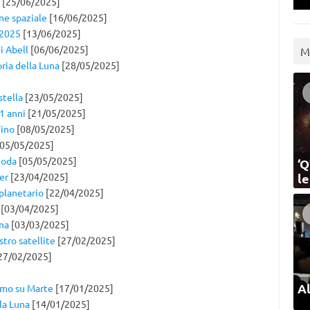
[25/06/2025]
one spaziale
[16/06/2025]
” 2025
[13/06/2025]
i Abell
[06/06/2025]
M
ria della Luna
[28/05/2025]
stella
[23/05/2025]
1 anni
[21/05/2025]
dino
[08/05/2025]
05/05/2025]
coda
[05/05/2025]
‘Q
er
[23/04/2025]
l
planetario
[22/04/2025]
[03/04/2025]
una
[03/03/2025]
stro satellite
[27/02/2025]
27/02/2025]
Al
omo su Marte
[17/01/2025]
la Luna
[14/01/2025]