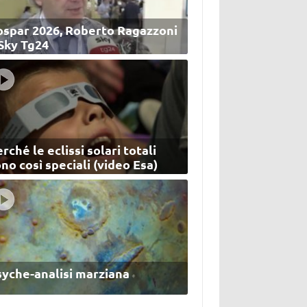
ospar 2026, Roberto Ragazzoni
 Sky Tg24
rché le eclissi solari totali
no così speciali (video Esa)
syche-analisi marziana