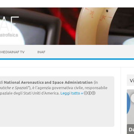
astrofisica
MEDIAINAF TV
INAF
V
 di
National Aeronautics and Space Administration
(in
utiche e Spaziali
"), è l'agenzia governativa civile, responsabile
aziale degli Stati Uniti d'America.
Leggi tutto »
Da