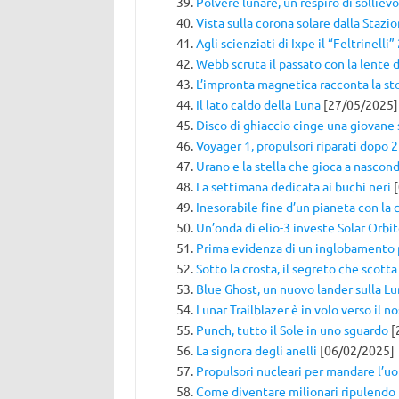
Polvere lunare, un respiro di sollievo
Vista sulla corona solare dalla Stazi
Agli scienziati di Ixpe il “Feltrinelli
Webb scruta il passato con la lente d
L’impronta magnetica racconta la sto
Il lato caldo della Luna
[27/05/2025]
Disco di ghiaccio cinge una giovane 
Voyager 1, propulsori riparati dopo 2
Urano e la stella che gioca a nascon
La settimana dedicata ai buchi neri
[
Inesorabile fine d’un pianeta con la 
Un’onda di elio-3 investe Solar Orbit
Prima evidenza di un inglobamento 
Sotto la crosta, il segreto che scotta
Blue Ghost, un nuovo lander sulla L
Lunar Trailblazer è in volo verso il no
Punch, tutto il Sole in uno sguardo
[
La signora degli anelli
[06/02/2025]
Propulsori nucleari per mandare l’u
Come diventare milionari ripulendo 