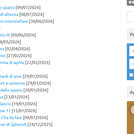
e
o spazio
[09/07/2026]
 di altezza
[08/07/2026]
Rice
zo interstellare
[30/06/2026]
per:
]
P
is III
[09/06/2026]
8/05/2026]
una
[02/04/2026]
mis
[27/02/2026]
rima di aprile
[22/02/2026]
]
iardi di anni
[29/01/2026]
ort e universo
[29/01/2026]
 dallo spazio
[28/01/2026]
A
sa
[23/01/2026]
 lancio
[19/01/2026]
rew-11
[15/01/2026]
s’ha da fare
[09/01/2026]
lori di SphereX
[24/12/2025]