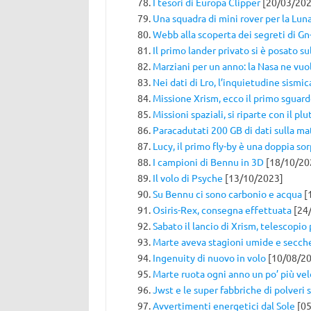
I tesori di Europa Clipper
[20/03/202
Una squadra di mini rover per la Lun
Webb alla scoperta dei segreti di Gn
Il primo lander privato si è posato su
Marziani per un anno: la Nasa ne vuo
Nei dati di Lro, l’inquietudine sismic
Missione Xrism, ecco il primo sguar
Missioni spaziali, si riparte con il pl
Paracadutati 200 GB di dati sulla ma
Lucy, il primo fly-by è una doppia so
I campioni di Bennu in 3D
[18/10/20
Il volo di Psyche
[13/10/2023]
Su Bennu ci sono carbonio e acqua
[
Osiris-Rex, consegna effettuata
[24
Sabato il lancio di Xrism, telescopio 
Marte aveva stagioni umide e secche
Ingenuity di nuovo in volo
[10/08/20
Marte ruota ogni anno un po’ più v
Jwst e le super fabbriche di polveri s
Avvertimenti energetici dal Sole
[05