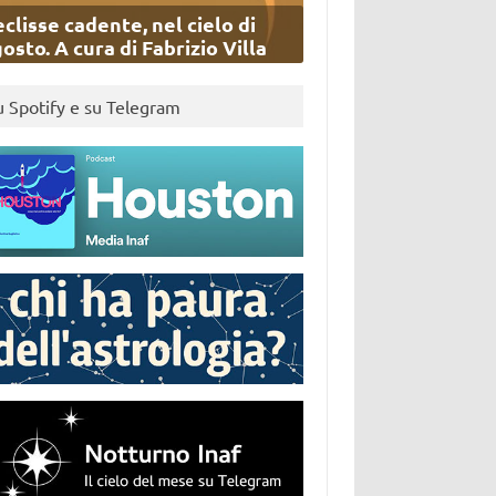
eclisse cadente, nel cielo di
osto. A cura di Fabrizio Villa
u Spotify e su Telegram