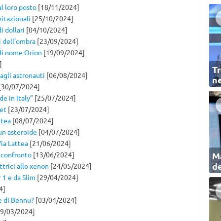
l loro posto
[18/11/2024]
itazionali
[25/10/2024]
i dollari
[04/10/2024]
i dell’ombra
[23/09/2024]
 di nome Orion
[19/09/2024]
]
Tr
 agli astronauti
[06/08/2024]
ne
[30/07/2024]
e in Italy”
[25/07/2024]
get
[23/07/2024]
ttea
[08/07/2024]
un asteroide
[04/07/2024]
Via Lattea
[21/06/2024]
a confronto
[13/06/2024]
Ma
de
ttrici allo xenon
[24/05/2024]
 1 e da Slim
[29/04/2024]
4]
re di Bennu?
[03/04/2024]
9/03/2024]