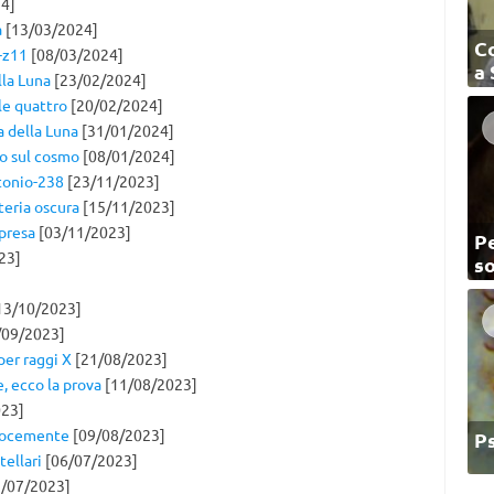
4]
a
[13/03/2024]
C
-z11
[08/03/2024]
a
lla Luna
[23/02/2024]
le quattro
[20/02/2024]
a della Luna
[31/01/2024]
do sul cosmo
[08/01/2024]
utonio-238
[23/11/2023]
teria oscura
[15/11/2023]
rpresa
[03/11/2023]
Pe
23]
so
13/10/2023]
/09/2023]
per raggi X
[21/08/2023]
, ecco la prova
[11/08/2023]
23]
elocemente
[09/08/2023]
P
tellari
[06/07/2023]
/07/2023]