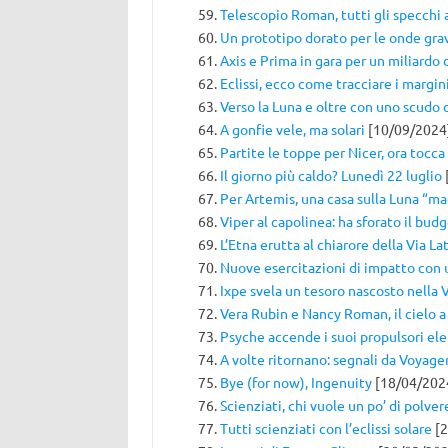
Telescopio Roman, tutti gli specchi a
Un prototipo dorato per le onde grav
Axis e Prima in gara per un miliardo d
Eclissi, ecco come tracciare i margin
Verso la Luna e oltre con uno scudo
A gonfie vele, ma solari
[10/09/2024
Partite le toppe per Nicer, ora tocca
Il giorno più caldo? Lunedì 22 luglio
Per Artemis, una casa sulla Luna “mad
Viper al capolinea: ha sforato il bud
L’Etna erutta al chiarore della Via La
Nuove esercitazioni di impatto con 
Ixpe svela un tesoro nascosto nella 
Vera Rubin e Nancy Roman, il cielo 
Psyche accende i suoi propulsori ele
A volte ritornano: segnali da Voyager
Bye (for now), Ingenuity
[18/04/202
Scienziati, chi vuole un po’ di polve
Tutti scienziati con l’eclissi solare
[2