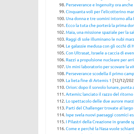
Perseverance e Ingenuity ora anche
Cinquanta voli per l’elicotterino ma
Una donna e tre uomini intorno alla
Ecco la tuta che porterà la prima do
Maia, una missione spaziale per la s
Raggi di sole illuminano le nubi mar
Le galassie medusa con gli occhi di 
Con Ultrasat, Israele a caccia di even
Razzi a propulsione nucleare per arr
Un mini laboratorio per scovare la vit
Perseverance scodella il primo cam
La lieta fine di Artemis 1
[12/12/202
Orion: dopo il sorvolo lunare, punta 
Artemis: lanciato il razzo del ritorno
Lo spettacolo delle due aurore marz
Parti del Challenger trovate al largo 
Ixpe svela nuovi paesaggi cosmici es
I Pilastri della Creazione in grande 
Come e perché la Nasa vuole schiant