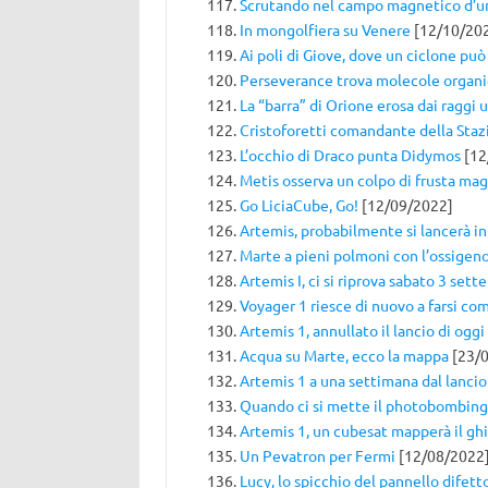
Scrutando nel campo magnetico d’u
In mongolfiera su Venere
[12/10/20
Ai poli di Giove, dove un ciclone può
Perseverance trova molecole organi
La “barra” di Orione erosa dai raggi u
Cristoforetti comandante della Staz
L’occhio di Draco punta Didymos
[12
Metis osserva un colpo di frusta mag
Go LiciaCube, Go!
[12/09/2022]
Artemis, probabilmente si lancerà i
Marte a pieni polmoni con l’ossigen
Artemis I, ci si riprova sabato 3 set
Voyager 1 riesce di nuovo a farsi c
Artemis 1, annullato il lancio di oggi
Acqua su Marte, ecco la mappa
[23/0
Artemis 1 a una settimana dal lancio
Quando ci si mette il photobombing
Artemis 1, un cubesat mapperà il ghi
Un Pevatron per Fermi
[12/08/2022
Lucy, lo spicchio del pannello difetto