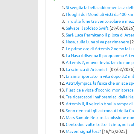
Si sveglia la bella addormentata dell
I luoghi dei Mondiali visti da 400 km
Tiro alla fune tra vento solare e mez
Salvate il soldato Swift
[29/06/2026
Sarà Luca Parmitano il pilota di Artem
Nasa, sulla Luna si va per rimanere
[2
Le prime ore di Artemis 2 verso la L
La Nasa ridisegna il programma Arte
Artemis 2, nuovo rinvio: lancio non p
La scienza di Artemis II
[02/02/2026
Enzima riportato in vita dopo 3,2 mil
AstrOlympics, la fisica che unisce sp
Plastica a vista d’occhio, monitorata
Tre ricercatori Inaf premiati dalla Na
Artemis II, il veicolo è sulla rampa di
Sono rientrati gli astronauti della C
Mars Sample Return: la missione non 
Centodue volte tutto il cielo, nei co
Maven: signal lost?
[16/12/2025]