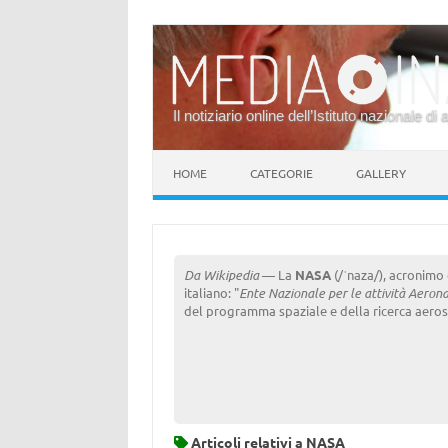
Il notiziario online dell’Istituto nazionale di 
Vai al contenuto
HOME
CATEGORIE
GALLERY
Da Wikipedia
— La
NASA
(/ˈnaza/), acronimo
italiano: "
Ente Nazionale per le attività Aerona
del programma spaziale e della ricerca aerosp
Articoli relativi a
NASA