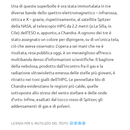
Una di queste superbolle è ora stata immortalata in tre
diverse bande dello spettro elettromagnetico – infrarossa,
ottica e X – grazie, rispettivamente, al satellite Spitzer
della NASA, al telescopio MPG da 2.2 metri (a La Silla, in
Cile) dell’ESO e, appunto, a Chandra. A ognuno dei tre è
stato assegnato un colore per dipingere, su di un’unica tela,
ciò che aveva osservato. L’opera a sei mani che ne è
risultata, resa pubblica oggi, è un meraviglioso affresco
multibanda denso d’informazioni scientifiche. Il bagliore
della nebulosa, prodotto dall’incontro fra il gas e la
radiazione ultravioletta emessa delle stelle più giovani, è
ritratto nei toni gialli dell’MPG. Le pennellate blu di
Chandra evidenziano le regioni più calde, quelle
sottoposte allo stress del vento stellare e delle onde
d’urto. Infine, esaltati dal tocco rosso di Spitzer, gli
addensamenti di gas e di polveri.
LICENZA PER IL RIUTILIZZO DEL TESTO: