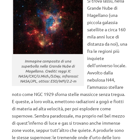
Si trova lassù, nella
Grande Nube di
Magellano (una
piccola galassia
satellite a circa 160
mila anni luce di
distanza da noi), una
fra le regioni più
inquiete
Immagine composita di una
dell’universo locale.
superbolla nella Grande Nube di
Magellano. Crediti: raggi X:
Avvolto dalla
NASA/CXC/U.Mich./S.Oey, infrarossi:
nebulosa N44,
NASA/JPL, ottico: ESO/WFI/2.2-m
l’ammasso stellare
noto come NGC 1929 sforna stelle massicce senza tregua.
E queste, a loro volta, emettono radiazioni a gogò e fiotti
di materia ad alta velocità, per poi esplodere come
supernove. Sembra paradossale, ma proprio nel bel mezzo
di quest’inferno di luce e gas si trovano anche immense
zone vuote, seppur tutt’altro che quiete. A produrle sono
le stesse supernove: le tremende onde d’urto delle loro