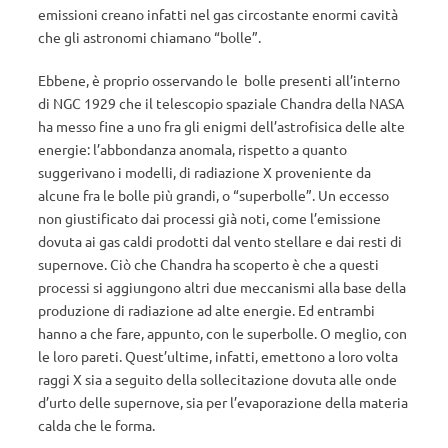
emissioni creano infatti nel gas circostante enormi cavità
che gli astronomi chiamano “bolle”.
Ebbene, è proprio osservando le bolle presenti all’interno
di NGC 1929 che il telescopio spaziale Chandra della NASA
ha messo fine a uno fra gli enigmi dell’astrofisica delle alte
energie: l’abbondanza anomala, rispetto a quanto
suggerivano i modelli, di radiazione X proveniente da
alcune fra le bolle più grandi, o “superbolle”. Un eccesso
non giustificato dai processi già noti, come l’emissione
dovuta ai gas caldi prodotti dal vento stellare e dai resti di
supernove. Ciò che Chandra ha scoperto è che a questi
processi si aggiungono altri due meccanismi alla base della
produzione di radiazione ad alte energie. Ed entrambi
hanno a che fare, appunto, con le superbolle. O meglio, con
le loro pareti. Quest’ultime, infatti, emettono a loro volta
raggi X sia a seguito della sollecitazione dovuta alle onde
d’urto delle supernove, sia per l’evaporazione della materia
calda che le forma.