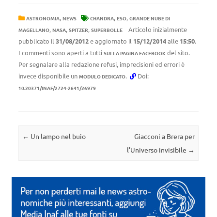
,
,
,
ASTRONOMIA
NEWS
CHANDRA
ESO
GRANDE NUBE DI
,
,
,
Articolo inizialmente
MAGELLANO
NASA
SPITZER
SUPERBOLLE
pubblicato il
31/08/2012
e aggiornato il
15/12/2014
alle
15:50
.
I commenti sono aperti a tutti
del sito.
SULLA PAGINA FACEBOOK
Per segnalare alla redazione refusi, imprecisioni ed errori è
invece disponibile un
.
Doi:
MODULO DEDICATO
10.20371/INAF/2724-2641/26979
Navigazione articolo
←
Un lampo nel buio
Giacconi a Brera per
l’Universo invisibile
→