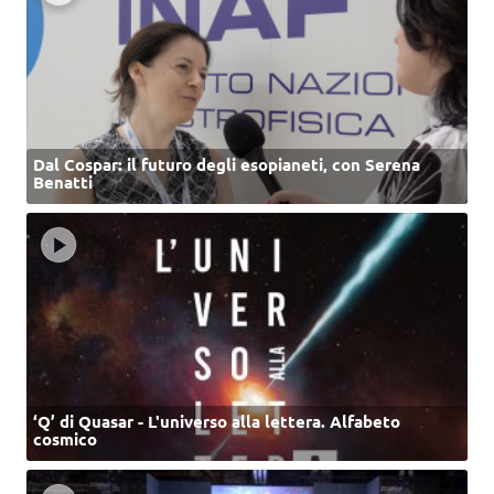
Dal Cospar: il futuro degli esopianeti, con Serena
Benatti
‘Q’ di Quasar - L'universo alla lettera. Alfabeto
cosmico