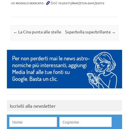
un
.
Doi:
MODULO DEDICATO
10.20371/INAF/2724-2641/26972
Navigazione articolo
←
La Cina punta alle stelle
Superbolla superbrillante
→
Iscriviti alla newsletter