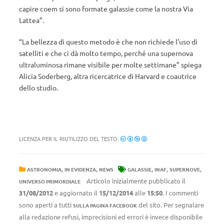
capire coem si sono formate galassie come la nostra Via
Lattea”.
“La bellezza di questo metodo è che non richiede l’uso di
satelliti e che ci dà molto tempo, perché una supernova
ultraluminosa rimane visibile per molte settimane” spiega
Alicia Soderberg, altra ricercatrice di Harvard e coautrice
dello studio.
LICENZA PER IL RIUTILIZZO DEL TESTO:
,
,
,
,
,
ASTRONOMIA
IN EVIDENZA
NEWS
GALASSIE
INAF
SUPERNOVE
Articolo inizialmente pubblicato il
UNIVERSO PRIMORDIALE
31/08/2012
e aggiornato il
15/12/2014
alle
15:50
. I commenti
sono aperti a tutti
del sito. Per segnalare
SULLA PAGINA FACEBOOK
alla redazione refusi, imprecisioni ed errori è invece disponibile