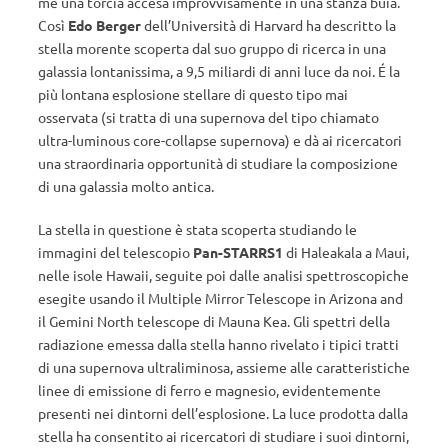
me una torcia accesa improvvisamente in una stanza buia.
Così
Edo Berger
dell’Università di Harvard ha descritto la
stella morente scoperta dal suo gruppo di ricerca in una
galassia lontanissima, a 9,5 miliardi di anni luce da noi. É la
più lontana esplosione stellare di questo tipo mai
osservata (si tratta di una supernova del tipo chiamato
ultra-luminous core-collapse supernova) e dà ai ricercatori
una straordinaria opportunità di studiare la composizione
di una galassia molto antica.
La stella in questione è stata scoperta studiando le
immagini del telescopio
Pan-STARRS1
di Haleakala a Maui,
nelle isole Hawaii, seguite poi dalle analisi spettroscopiche
esegite usando il Multiple Mirror Telescope in Arizona and
il Gemini North telescope di Mauna Kea. Gli spettri della
radiazione emessa dalla stella hanno rivelato i tipici tratti
di una supernova ultraliminosa, assieme alle caratteristiche
linee di emissione di ferro e magnesio, evidentemente
presenti nei dintorni dell’esplosione. La luce prodotta dalla
stella ha consentito ai ricercatori di studiare i suoi dintorni,