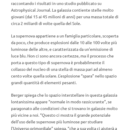
raccontando i risultati in uno studio pubblicato su
Astrophysical Journal. La galassia contiente stelle molto
giovani (dai 15 ai 45 milioni di anni) per una massa totale di
circa 2 miliardi di volte quella del Sole.
La supernova appartiene a un famiglia particolare, scoperta
da poco, che produce esplosioni dalle 10 alle 100 volte più
luminose delle altre, e caratterizzata da un’emissione di
luce blu. Non ci sono ancora certezze, ma il processo che
porta a questo tipo di supernova è probabilmente il
collasso del nucleo di una stella di massa pari ad almeno
cento volte quella solare. L’esplosione “spara” nello spazio
grandi quantità di elementi pesanti.
Berger spiega che lo spazio interstellare in questa galassia
lontanissima appare “normale in modo rassicurante”, se
paragonato alle condizioni che si trovano in galassie molto
più vicine a noi. “Questo ci mostra il grande potenziale
dell’uso delle supernove più luminose per studiare
l’Universo primordiale” spiega, “che a sua volta ci aiuterà a