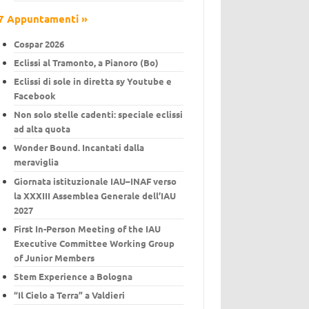
7 Appuntamenti »
Cospar 2026
Eclissi al Tramonto, a Pianoro (Bo)
Eclissi di sole in diretta sy Youtube e
Facebook
Non solo stelle cadenti: speciale eclissi
ad alta quota
Wonder Bound. Incantati dalla
meraviglia
Giornata istituzionale IAU–INAF verso
la XXXIII Assemblea Generale dell’IAU
2027
First In-Person Meeting of the IAU
Executive Committee Working Group
of Junior Members
Stem Experience a Bologna
“Il Cielo a Terra” a Valdieri