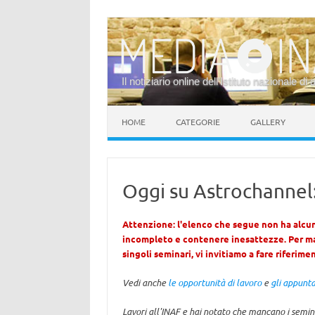
Il notiziario online dell’Istituto nazionale di 
Vai al contenuto
HOME
CATEGORIE
GALLERY
Oggi su Astrochannel:
Attenzione: l'elenco che segue non ha alcun
incompleto e contenere inesattezze. Per ma
singoli seminari, vi invitiamo a fare riferime
Vedi anche
le opportunità di lavoro
e
gli appunt
Lavori all'INAF e hai notato che mancano i semin