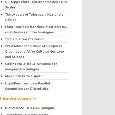
Giuseppe Piazzi. L’astronomo delle Due
Sicilie
Thirty years of Telescopio Nazionale
Galileo
Piazzi 200: new frontiers in astrometry,
small bodies and technologies
“Il Cielo a Terra” a Torino
22nd Advanced School of Computer
Graphics and AI for Cultural Heritage
and Science
Coding tra le stelle: un corso per
insegnanti a Bologna
Moon. Tra Terra e spazio
High-Performance e Parallel
Computing per l’Astrofisica
5 Bandi e concorsi »
Ricercatore TD a OAS Bologna
Tecnologo TD a IAPS Roma