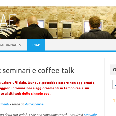
astrofisica
MEDIAINAF TV
INAF
 seminari e coffee-talk
O
 valore ufficiale. Dunque, potrebbe essere non aggiornato,
ggiori informazioni e aggiornamenti in tempo reale sui
nto ai siti web
delle singole sedi
.
1
amenti
- Torna ad
Astrochannel
ari della tua sede? O che non sono aggiornati? Consulta il
Manuale