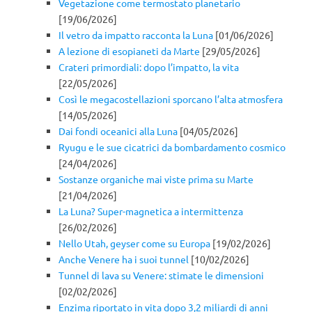
Vegetazione come termostato planetario
[19/06/2026]
Il vetro da impatto racconta la Luna
[01/06/2026]
A lezione di esopianeti da Marte
[29/05/2026]
Crateri primordiali: dopo l’impatto, la vita
[22/05/2026]
Così le megacostellazioni sporcano l’alta atmosfera
[14/05/2026]
Dai fondi oceanici alla Luna
[04/05/2026]
Ryugu e le sue cicatrici da bombardamento cosmico
[24/04/2026]
Sostanze organiche mai viste prima su Marte
[21/04/2026]
La Luna? Super-magnetica a intermittenza
[26/02/2026]
Nello Utah, geyser come su Europa
[19/02/2026]
Anche Venere ha i suoi tunnel
[10/02/2026]
Tunnel di lava su Venere: stimate le dimensioni
[02/02/2026]
Enzima riportato in vita dopo 3,2 miliardi di anni