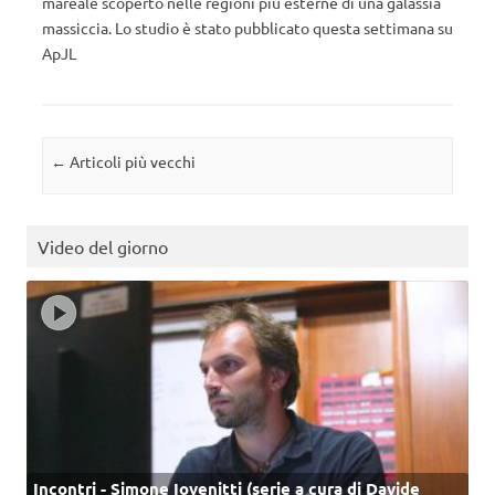
mareale scoperto nelle regioni più esterne di una galassia
massiccia. Lo studio è stato pubblicato questa settimana su
ApJL
Navigazione articolo
←
Articoli più vecchi
Video del giorno
Incontri - Simone Iovenitti (serie a cura di Davide