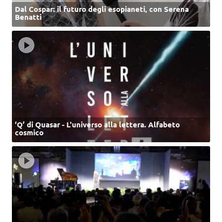
Dal Cospar: il futuro degli esopianeti, con Serena
Benatti
‘Q’ di Quasar - L'universo alla lettera. Alfabeto
cosmico