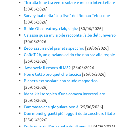
Tiro alla fune tra vento solare e mezzo interstellare
[30/06/2026]
Survey Inaf nella “top five” del Roman Telescope
[30/06/2026]
Rubin Observatory: ciak, si gira
[30/06/2026]
Galassia quasi invisibile racconta l’alba dell’universo
[30/06/2026]
L’eco azzurra del pianeta specchio
[29/06/2026]
CoRoT-2b, un gioviano caldo che non sta alle regole
[26/06/2026]
Jwst svela il tesoro di M82
[26/06/2026]
Non è tutto oro quel che luccica
[26/06/2026]
Pianeta extrasolare con scudo magnetico
[25/06/2026]
Identikit isotopico d’una cometa interstellare
[25/06/2026]
L’ammasso che globulare non è
[25/06/2026]
Due mondi giganti più leggeri dello zucchero filato
[25/06/2026]
L’urlo nero dell‘orizzonte degli eventi
[24/06/2026]