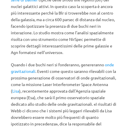
nuclei galattici attivi. In questo caso la scoperta è ancora
più interessante perché la Blr si troverebbe non al centro
della galassia, ma a circa 600 parsec di distanza dal nucleo,
facendo ipotizzare la presenza di due buchi neri in
interazione. Lo studio mostra come l’analisi spazialmente
risolta con uno strumento come NirSpec permette di
scoprire dettagli interessantissimi delle prime galassie e
Agn formatesi nell’universo».
Quando i due buchi neri si fonderanno, genereranno
onde
gravitazionali
. Eventi come questo saranno rilevabili con la
prossima generazione di osservatori di onde gravitazionali,
come la missione Laser Interferometer Space Antenna
(
Lisa
), recentemente approvata dall’Agenzia spaziale
europea (Esa), che sarà il primo osservatorio spaziale
dedicato allo studio delle onde gravitazionali. «I risultati di
Webb ci dicono che i sistemi più leggeri rilevabili da Lisa
dovrebbero essere molto più frequenti di quanto
ipotizzato in precedenza», dice la responsabile del