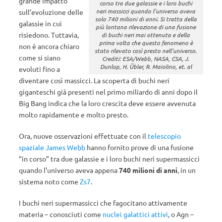
grande impatto
corso tra due galassie e i loro buchi
neri massicci quando l’universo aveva
sull’evoluzione delle
solo 740 milioni di anni. Si tratta della
galassie in cui
più lontana rilevazione di una fusione
risiedono. Tuttavia,
di buchi neri mai ottenuta e della
prima volta che questo fenomeno è
non è ancora chiaro
stato rilevato così presto nell’universo.
come si siano
Crediti: ESA/Webb, NASA, CSA, J.
Dunlop, H. Übler, R. Maiolino, et. al
evoluti fino a
diventare così massicci. La scoperta di buchi neri
giganteschi già presenti nel primo miliardo di anni dopo il
Big Bang indica che la loro crescita deve essere avvenuta
molto rapidamente e molto presto.
Ora, nuove osservazioni effettuate con il
telescopio
spaziale James Webb
hanno fornito prove di una fusione
“in corso” tra due galassie e i loro buchi neri supermassicci
quando l’universo aveva appena
740 milioni di anni
, in un
sistema noto come
Zs7
.
I buchi neri supermassicci che fagocitano attivamente
materia – conosciuti come
nuclei galattici attivi
, o Agn –