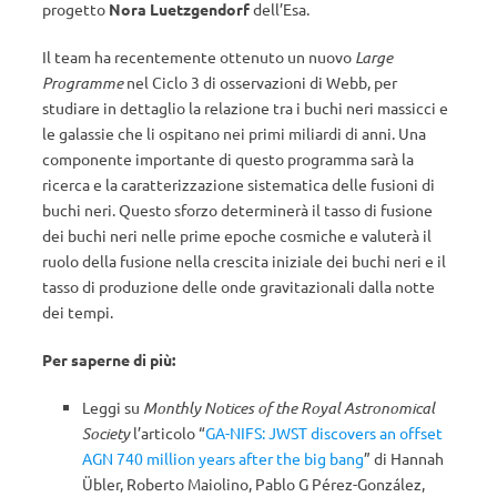
progetto
Nora Luetzgendorf
dell’Esa.
Il team ha recentemente ottenuto un nuovo
Large
Programme
nel Ciclo 3 di osservazioni di Webb, per
studiare in dettaglio la relazione tra i buchi neri massicci e
le galassie che li ospitano nei primi miliardi di anni. Una
componente importante di questo programma sarà la
ricerca e la caratterizzazione sistematica delle fusioni di
buchi neri. Questo sforzo determinerà il tasso di fusione
dei buchi neri nelle prime epoche cosmiche e valuterà il
ruolo della fusione nella crescita iniziale dei buchi neri e il
tasso di produzione delle onde gravitazionali dalla notte
dei tempi.
Per saperne di più:
Leggi su
Monthly Notices of the Royal Astronomical
Society
l’articolo “
GA-NIFS: JWST discovers an offset
AGN 740 million years after the big bang
” di Hannah
Übler, Roberto Maiolino, Pablo G Pérez-González,