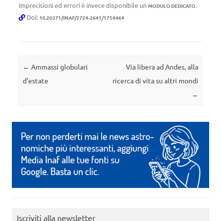
imprecisioni ed errori è invece disponibile un
.
MODULO DEDICATO
Doi:
10.20371/INAF/2724-2641/1754464
Navigazione articolo
←
Ammassi globulari
Via libera ad Andes, alla
d’estate
ricerca di vita su altri mondi
→
Iscriviti alla newsletter