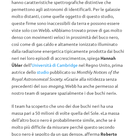
hanno caratteristiche spettrografiche distintive che
permettono agli astronomi di identificarli. Per le galassie
molto distanti, come quelle oggetto di questo studio,
queste firme sono inaccessibili da terra e possono essere
viste solo con Webb. «Abbiamo trovato prove di gas molto
denso con movimenti veloci in prossimità del buco nero,
così come di gas caldo e altamente ionizzato illuminato
dalla radiazione energetica tipicamente prodotta dai buchi
neri nei loro episodi di accrescimento», spiega
Hannah
Übler
dell’
Università di Cambridge
nel Regno Unito, prima
autrice dello
studio
pubblicato su
Monthly Notices of the
Royal Astronomical Society
. «Grazie alla nitidezza senza
precedenti del suo
imaging
, Webb ha anche permesso al
nostro team di separare spazialmente i due buchi neri».
Il team ha scoperto che uno dei due buchi neri ha una
massa pari a 50 milioni di volte quella del Sole. «La massa
dell’altro buco nero è probabilmente simile, anche se è
molto più difficile da misurare perché questo secondo
buco nero è sepolto da un gas denso», afferma
Roberto