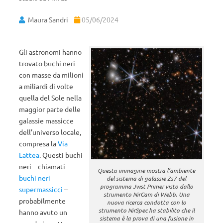
Maura Sandri
05/06/2024
Gli astronomi hanno
trovato buchi neri
con masse da milioni
a miliardi di volte
quella del Sole nella
maggior parte delle
galassie massicce
dell’universo locale,
compresa la
Via
Lattea
. Questi buchi
neri – chiamati
Questa immagine mostra l’ambiente
buchi neri
del sistema di galassie Zs7 del
programma Jwst Primer visto dallo
supermassicci
–
strumento NirCam di Webb. Una
probabilmente
nuova ricerca condotta con lo
strumento NirSpec ha stabilito che il
hanno avuto un
sistema è la prova di una fusione in