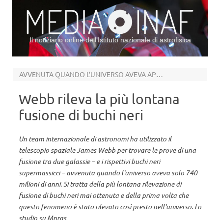
Il notiziario online dell’Istituto nazionale di astrofisica
Vai al contenuto
AVVENUTA QUANDO L’UNIVERSO AVEVA APPENA 740 MILIONI DI ANNI
Webb rileva la più lontana
fusione di buchi neri
Un team internazionale di astronomi ha utilizzato il
telescopio spaziale James Webb per trovare le prove di una
fusione tra due galassie – e i rispettivi buchi neri
supermassicci – avvenuta quando l'universo aveva solo 740
milioni di anni. Si tratta della più lontana rilevazione di
fusione di buchi neri mai ottenuta e della prima volta che
questo fenomeno è stato rilevato così presto nell'universo. Lo
studio su Mnras