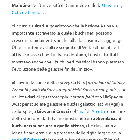
Maiolino
dell’Università di Cambridge e della
University
College London
.
«I nostri risultati suggeriscono che la fusione è una via
importante attraverso la quale i buchi neri possono
crescere rapidamente, anche all’alba cosmica», aggiunge
Übler. «Insieme ad altre scoperte di Webb di buchi neri
attivi e massicci nell’universo lontano, i nostri risultati
mostrano anche che i buchi neri massicci hanno plasmato
l’evoluzione delle galassie fin dall’inizio».
«Il lavoro fa parte della
survey
Ga-Nifs [
acronimo di Galaxy
Assembly with NirSpec Integral Field Spectroscopy, ndr
], che
utilizza dati di spettroscopia
integral field
con NirSpec su
Jwst per studiare galassie e nuclei galattici attivi (Agn) a
z>3», spiega
Giovanni Cresci
dell’
Inaf di Arcetri
, coautore
dello studio. «I dati stanno mostrando un’
abbondanza di
buchi neri superiore a quella attesa
, che riusciamo a
identificare grazie alla presenza delle righe larghe della
serie di Balmer
tipiche delle
broad line regions
(Blr) dei