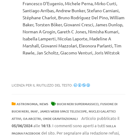
Francesco D’Eugenio, Michele Perna, Mirko Curti,
Santiago Arribas, Andrew Bunker, Stefano Carniani,
Stéphane Charlot, Bruno Rodríguez Del Pino, William
Baker, Torsten Böker, Giovanni Cresci, James Dunlop,
Norman A Grogin, Gareth C Jones, Nimisha Kumari,
Isabella Lamperti, Nicolas Laporte, Madeline A
Marshall, Giovanni Mazzolari, Eleonora Parlanti, Tim
Rawle, Jan Scholtz, Giacomo Venturi, Joris Witstok
LICENZA PER IL RIUTILIZZO DEL TESTO:
,
,
ASTRONOMIA
NEWS
BUCHI NERI SUPERMASSICCI
FUSIONE DI
,
,
,
BUCHI NERI
INAF
JAMES WEBB SPACE TELESCOPE
NUCLEI GALATTICI
,
,
Articolo pubblicato il
ATTIVI
OA ARCETRI
ONDE GRAVITAZIONALI
05/06/2024
alle
16:13
. I commenti sono aperti a tutti
SULLA
del sito. Per segnalare alla redazione refusi,
PAGINA FACEBOOK