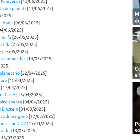
 l’universo
[13/06/2025]
ta dei pianeti
[11/06/2025]
Ma
/2025]
de
i Abell
[06/06/2025]
04/06/2025]
anni fa
[26/05/2025]
stella
[23/05/2025]
e
[15/05/2025]
e asimmetrica
[14/05/2025]
2025]
C
planetario
[22/04/2025]
a
uore
[18/04/2025]
[17/04/2025]
 di Cas A
[15/04/2025]
ubito spenta
[04/04/2025]
i Einstein
[31/03/2025]
tà di ossigeno
[17/03/2025]
Pe
aneta con CO2
[17/03/2025]
so
orario
[13/03/2025]
[13/03/2025]