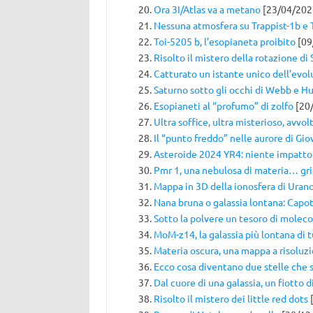
Ora 3I/Atlas va a metano
[23/04/202
Nessuna atmosfera su Trappist-1b e 
Toi-5205 b, l’esopianeta proibito
[09
Risolto il mistero della rotazione di
Catturato un istante unico dell’evol
Saturno sotto gli occhi di Webb e H
Esopianeti al “profumo” di zolfo
[20
Ultra soffice, ultra misterioso, avvol
Il “punto freddo” nelle aurore di Gio
Asteroide 2024 YR4: niente impatto
Pmr 1, una nebulosa di materia… gri
Mappa in 3D della ionosfera di Uran
Nana bruna o galassia lontana: Capot
Sotto la polvere un tesoro di moleco
MoM-z14, la galassia più lontana di 
Materia oscura, una mappa a risoluz
Ecco cosa diventano due stelle che 
Dal cuore di una galassia, un fiotto d
Risolto il mistero dei little red dots
[