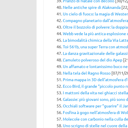
Pranzo di Natale con decollo
[30/12
Nelle antiche spire di Alaknanda
[22
Un cielo di fuoco: la magia di Weste
Compagno planetario dall’atmosfera
Oltre il bozzolo di polvere: la dopp
Webb vede la più antica esplosione d
La bimodalità chimica della Via Latt
Toi-561b, una super Terra con atmos
La danza gravitazionale delle galass
L’amuleto polveroso del dio Apep
[2
Un affamato e lontanissimo buco n
Nella tela del Ragno Rosso
[07/11/2
Prima mappa in 3D dell’atmosfera d
Ecco Bird, il grande “piccolo punto r
I mattoni della vita nei ghiacci stella
Galassie: più giovani sono, più sono 
Occhiali software per “guarire” il 
Fosfina à gogo nell’atmosfera di Wo
Molecole con carbonio nella culla d
Uno scrigno di stelle nel cuore della