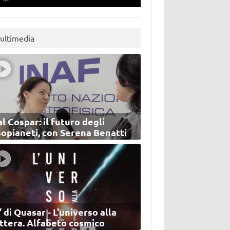
ultimedia
l Cospar: il futuro degli
sopianeti, con Serena Benatti
’ di Quasar - L'universo alla
ettera. Alfabeto cosmico