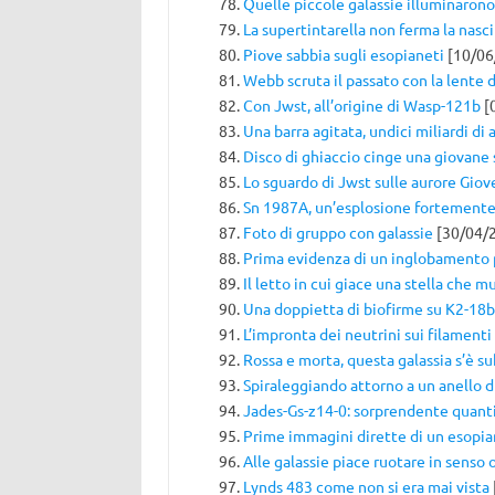
Quelle piccole galassie illuminarono
La supertintarella non ferma la nasci
Piove sabbia sugli esopianeti
[10/06
Webb scruta il passato con la lente d
Con Jwst, all’origine di Wasp-121b
[
Una barra agitata, undici miliardi di 
Disco di ghiaccio cinge una giovane 
Lo sguardo di Jwst sulle aurore Giov
Sn 1987A, un’esplosione fortement
Foto di gruppo con galassie
[30/04/
Prima evidenza di un inglobamento 
Il letto in cui giace una stella che m
Una doppietta di biofirme su K2-18b
L’impronta dei neutrini sui filamenti
Rossa e morta, questa galassia s’è s
Spiraleggiando attorno a un anello d
Jades-Gs-z14-0: sorprendente quanti
Prime immagini dirette di un esopi
Alle galassie piace ruotare in senso 
Lynds 483 come non si era mai vista