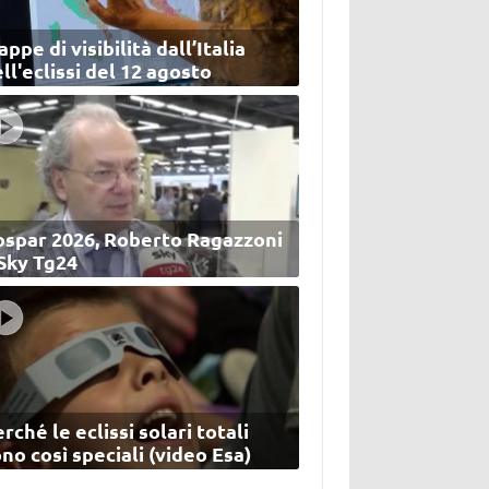
ppe di visibilità dall’Italia
ll'eclissi del 12 agosto
ospar 2026, Roberto Ragazzoni
 Sky Tg24
rché le eclissi solari totali
no così speciali (video Esa)