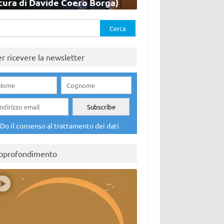
cura di Davide Coero Borga)
rca
er ricevere la newsletter
Do il consenso al trattamento dei dati
pprofondimento