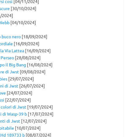
si così
[04/11/2024]
oscure
[30/10/2024]
/2024]
 Webb
[04/10/2024]
o buco nero
[18/09/2024]
ordiale
[16/09/2024]
la Via Lattea
[16/09/2024]
i Perseo
[28/08/2024]
opo il Big Bang
[16/08/2024]
re di Jwst
[09/08/2024]
bies
[29/07/2024]
ni di Jwst
[26/07/2024]
ove
[24/07/2024]
ssi
[22/07/2024]
 colori di Jwst
[19/07/2024]
i di Wasp-39 b
[17/07/2024]
anti di Jwst
[12/07/2024]
itabile
[10/07/2024]
a Hd 189733 b
[08/07/2024]