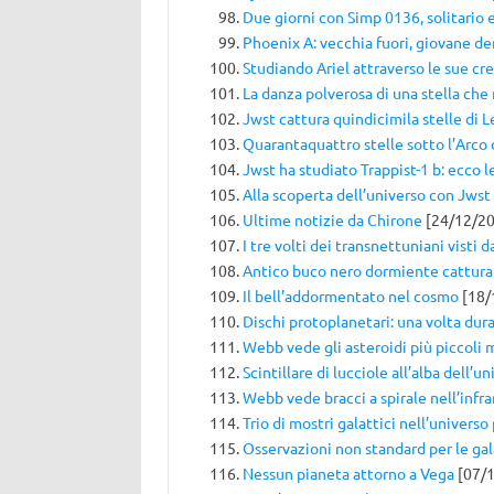
Due giorni con Simp 0136, solitario
Phoenix A: vecchia fuori, giovane de
Studiando Ariel attraverso le sue cr
La danza polverosa di una stella che
Jwst cattura quindicimila stelle di L
Quarantaquattro stelle sotto l’Arco
Jwst ha studiato Trappist-1 b: ecco l
Alla scoperta dell’universo con Jwst
Ultime notizie da Chirone
[24/12/20
I tre volti dei transnettuniani visti
Antico buco nero dormiente cattur
Il bell’addormentato nel cosmo
[18/
Dischi protoplanetari: una volta dur
Webb vede gli asteroidi più piccoli m
Scintillare di lucciole all’alba dell’u
Webb vede bracci a spirale nell’infra
Trio di mostri galattici nell’universo
Osservazioni non standard per le ga
Nessun pianeta attorno a Vega
[07/1