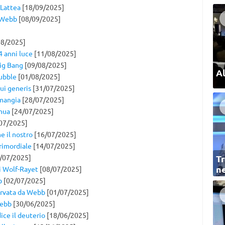
 Lattea
[18/09/2025]
a Webb
[08/09/2025]
8/2025]
4 anni luce
[11/08/2025]
Big Bang
[09/08/2025]
Al
Hubble
[01/08/2025]
sui generis
[31/07/2025]
 mangia
[28/07/2025]
inua
[24/07/2025]
07/2025]
e il nostro
[16/07/2025]
primordiale
[14/07/2025]
/07/2025]
Tr
ne
di Wolf-Rayet
[08/07/2025]
b
[02/07/2025]
servata da Webb
[01/07/2025]
Webb
[30/06/2025]
dice il deuterio
[18/06/2025]