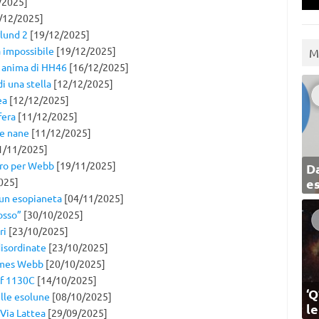
/2025]
/12/2025]
rlund 2
[19/12/2025]
 impossibile
[19/12/2025]
M
ia anima di HH46
[16/12/2025]
i una stella
[12/12/2025]
ea
[12/12/2025]
fera
[11/12/2025]
ie nane
[11/12/2025]
1/11/2025]
ero per Webb
[19/11/2025]
Da
025]
e
’un esopianeta
[04/11/2025]
osso”
[30/10/2025]
ri
[23/10/2025]
disordinate
[23/10/2025]
James Webb
[20/10/2025]
lf 1130C
[14/10/2025]
‘Q
elle esolune
[08/10/2025]
l
 Via Lattea
[29/09/2025]