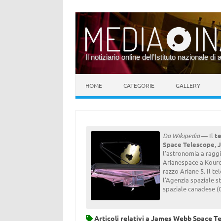
Il notiziario online dell’Istituto nazionale di 
Vai al contenuto
HOME
CATEGORIE
GALLERY
Da Wikipedia
— Il
t
Space Telescope
,
l'astronomia a raggi
Arianespace a Kourou
razzo Ariane 5. Il te
l'Agenzia spaziale s
spaziale canadese (
Articoli relativi a
James Webb Space Te