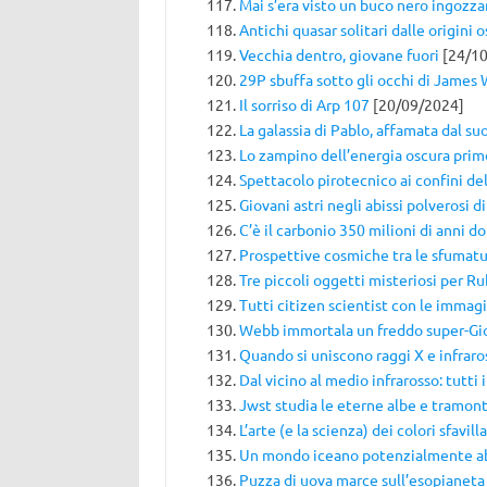
Mai s’era visto un buco nero ingozzar
Antichi quasar solitari dalle origini 
Vecchia dentro, giovane fuori
[24/10
29P sbuffa sotto gli occhi di James
Il sorriso di Arp 107
[20/09/2024]
La galassia di Pablo, affamata dal su
Lo zampino dell’energia oscura prim
Spettacolo pirotecnico ai confini del
Giovani astri negli abissi polverosi d
C’è il carbonio 350 milioni di anni d
Prospettive cosmiche tra le sfumatu
Tre piccoli oggetti misteriosi per Ru
Tutti citizen scientist con le immagi
Webb immortala un freddo super-Gi
Quando si uniscono raggi X e infraro
Dal vicino al medio infrarosso: tutti i
Jwst studia le eterne albe e tramont
L’arte (e la scienza) dei colori sfavill
Un mondo iceano potenzialmente ab
Puzza di uova marce sull’esopianet