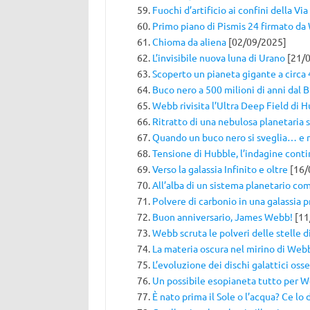
Fuochi d’artificio ai confini della Via
Primo piano di Pismis 24 firmato d
Chioma da aliena
[02/09/2025]
L’invisibile nuova luna di Urano
[21/0
Scoperto un pianeta gigante a circa 
Buco nero a 500 milioni di anni dal 
Webb rivisita l’Ultra Deep Field di 
Ritratto di una nebulosa planetaria 
Quando un buco nero si sveglia… e
Tensione di Hubble, l’indagine cont
Verso la galassia Infinito e oltre
[16/
All’alba di un sistema planetario com
Polvere di carbonio in una galassia 
Buon anniversario, James Webb!
[11
Webb scruta le polveri delle stelle 
La materia oscura nel mirino di Web
L’evoluzione dei dischi galattici os
Un possibile esopianeta tutto per 
È nato prima il Sole o l’acqua? Ce lo 