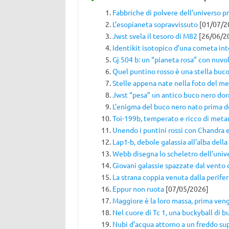
Fabbriche di polvere dell’universo p
L’esopianeta sopravvissuto
[01/07/2
Jwst svela il tesoro di M82
[26/06/2
Identikit isotopico d’una cometa int
Gj 504 b: un “pianeta rosa” con nuvol
Quel puntino rosso è una stella buc
Stelle appena nate nella foto del m
Jwst “pesa” un antico buco nero do
L’enigma del buco nero nato prima de
Toi-199b, temperato e ricco di meta
Unendo i puntini rossi con Chandra
Lap1-b, debole galassia all’alba dell
Webb disegna lo scheletro dell’univ
Giovani galassie spazzate dal vento 
La strana coppia venuta dalla perifer
Eppur non ruota
[07/05/2026]
Maggiore è la loro massa, prima veng
Nel cuore di Tc 1, una buckyball di b
Nubi d’acqua attorno a un freddo su