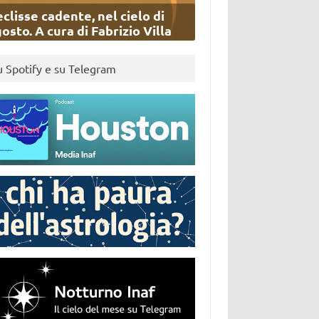
eclisse cadente, nel cielo di
osto. A cura di Fabrizio Villa
u Spotify e su Telegram