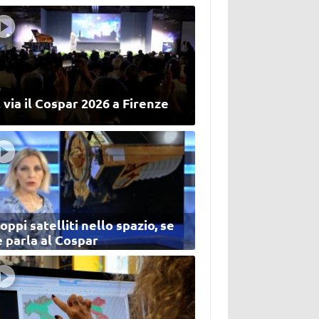
 via il Cospar 2026 a Firenze
oppi satelliti nello spazio, se
 parla al Cospar