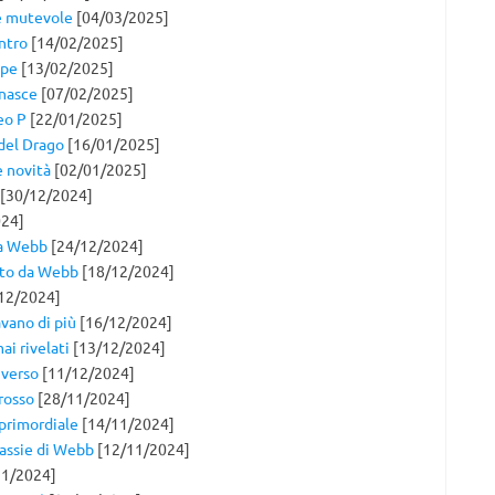
 e mutevole
[04/03/2025]
ntro
[14/02/2025]
epe
[13/02/2025]
 nasce
[07/02/2025]
eo P
[22/01/2025]
 del Drago
[16/01/2025]
e novità
[02/01/2025]
[30/12/2024]
24]
 da Webb
[24/12/2024]
ato da Webb
[18/12/2024]
12/2024]
avano di più
[16/12/2024]
ai rivelati
[13/12/2024]
niverso
[11/12/2024]
rosso
[28/11/2024]
 primordiale
[14/11/2024]
lassie di Webb
[12/11/2024]
1/2024]