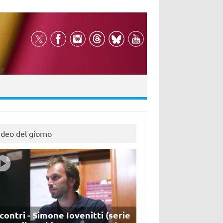
ideo del giorno
contri - Simone Iovenitti (serie