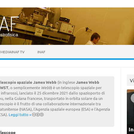
astrofisica
MEDIAINAF TV
INAF
V
elescopio spaziale James Webb
(in inglese
James Webb
JWST
, o semplicemente
Webb
) è un telescopio spaziale per
 infrarossi, lanciato il 25 dicembre 2021 dallo spazioporto di
, nella Guiana francese, trasportato in orbita solare da un
lescopio è il frutto di una collaborazione internazionale tra
tatunitense (NASA), l'Agenzia spaziale europea (ESA) e l'Agenzia
CSA).
Leggi tutto »
In
lescope