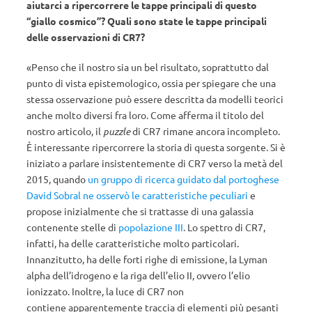
aiutarci a ripercorrere le tappe principali di questo
“giallo cosmico”? Quali sono state le tappe principali
delle osservazioni di CR7?
«Penso che il nostro sia un bel risultato, soprattutto dal
punto di vista epistemologico, ossia per spiegare che una
stessa osservazione può essere descritta da modelli teorici
anche molto diversi fra loro. Come afferma il titolo del
nostro articolo, il
puzzle
di CR7 rimane ancora incompleto.
È interessante ripercorrere la storia di questa sorgente. Si è
iniziato a parlare insistentemente di CR7 verso la metà del
2015, quando
un gruppo di ricerca guidato dal portoghese
David Sobral ne osservò le caratteristiche peculiari
e
propose inizialmente che si trattasse di una galassia
contenente stelle di
popolazione III
. Lo spettro di CR7,
infatti, ha delle caratteristiche molto particolari.
Innanzitutto, ha delle forti righe di emissione, la Lyman
alpha dell’idrogeno e la riga dell’elio II, ovvero l’elio
ionizzato. Inoltre, la luce di CR7 non
contiene apparentemente traccia di elementi più pesanti