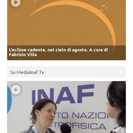
L’eclisse cadente, nel cielo di agosto. A cura di
Fabrizio Villa
Su MediaInaf Tv