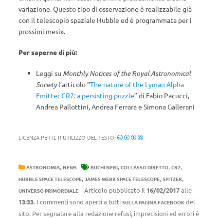
variazione. Questo tipo di osservazione è realizzabile già
con il telescopio spaziale Hubble ed è programmata per i
prossimi mesi».
Per saperne di più:
Leggi su
Monthly Notices of the Royal Astronomical
Society
l’articolo “
The nature of the Lyman Alpha
Emitter CR7: a persisting puzzle
” di Fabio Pacucci,
Andrea Pallottini, Andrea Ferrara e Simona Gallerani
LICENZA PER IL RIUTILIZZO DEL TESTO:
,
,
,
,
ASTRONOMIA
NEWS
BUCHI NERI
COLLASSO DIRETTO
CR7
,
,
,
HUBBLE SPACE TELESCOPE
JAMES WEBB SPACE TELESCOPE
SPITZER
Articolo pubblicato il
16/02/2017
alle
UNIVERSO PRIMORDIALE
13:33
. I commenti sono aperti a tutti
del
SULLA PAGINA FACEBOOK
sito. Per segnalare alla redazione refusi, imprecisioni ed errori è