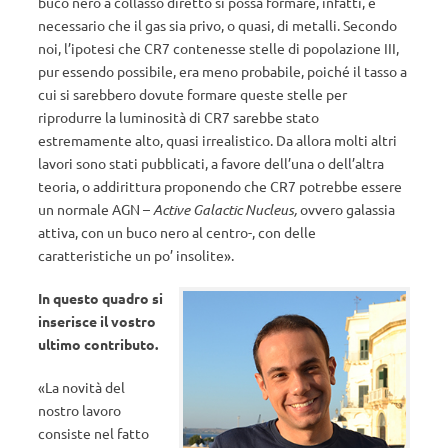
buco nero a collasso diretto si possa formare, infatti, è
necessario che il gas sia privo, o quasi, di metalli. Secondo
noi, l’ipotesi che CR7 contenesse stelle di popolazione III,
pur essendo possibile, era meno probabile, poiché il tasso a
cui si sarebbero dovute formare queste stelle per
riprodurre la luminosità di CR7 sarebbe stato
estremamente alto, quasi irrealistico. Da allora molti altri
lavori sono stati pubblicati, a favore dell’una o dell’altra
teoria, o addirittura proponendo che CR7 potrebbe essere
un normale AGN –
Active Galactic Nucleus,
ovvero galassia
attiva, con un buco nero al centro-, con delle
caratteristiche un po’ insolite».
In questo quadro si
inserisce il vostro
ultimo contributo.
«La novità del
nostro lavoro
consiste nel fatto