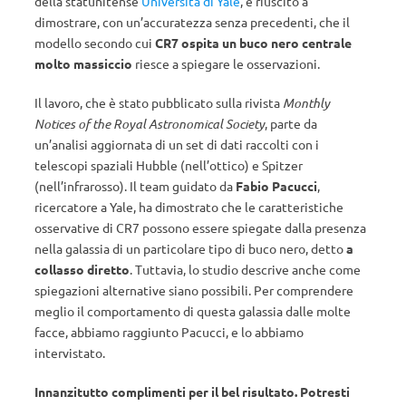
della statunitense
Università di Yale
, è riuscito a
dimostrare, con un’accuratezza senza precedenti, che il
modello secondo cui
CR7 ospita un buco nero centrale
molto massiccio
riesce a spiegare le osservazioni.
Il lavoro, che è stato pubblicato sulla rivista
Monthly
Notices of the Royal Astronomical Society
, parte da
un’analisi aggiornata di un set di dati raccolti con i
telescopi spaziali Hubble (nell’ottico) e Spitzer
(nell’infrarosso). Il team guidato da
Fabio Pacucci
,
ricercatore a Yale, ha dimostrato che le caratteristiche
osservative di CR7 possono essere spiegate dalla presenza
nella galassia di un particolare tipo di buco nero, detto
a
collasso diretto
. Tuttavia, lo studio descrive anche come
spiegazioni alternative siano possibili. Per comprendere
meglio il comportamento di questa galassia dalle molte
facce, abbiamo raggiunto Pacucci, e lo abbiamo
intervistato.
Innanzitutto complimenti per il bel risultato. Potresti