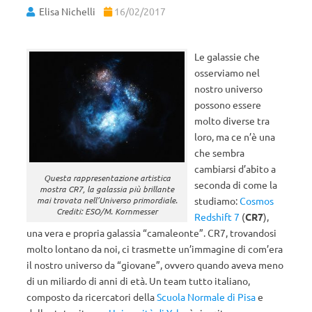
Elisa Nichelli
16/02/2017
Le galassie che
osserviamo nel
nostro universo
possono essere
molto diverse tra
loro, ma ce n’è una
che sembra
cambiarsi d’abito a
Questa rappresentazione artistica
seconda di come la
mostra CR7, la galassia più brillante
mai trovata nell’Universo primordiale.
studiamo:
Cosmos
Crediti: ESO/M. Kornmesser
Redshift 7
(
CR7
),
una vera e propria galassia “camaleonte”. CR7, trovandosi
molto lontano da noi, ci trasmette un’immagine di com’era
il nostro universo da “giovane”, ovvero quando aveva meno
di un miliardo di anni di età. Un team tutto italiano,
composto da ricercatori della
Scuola Normale di Pisa
e