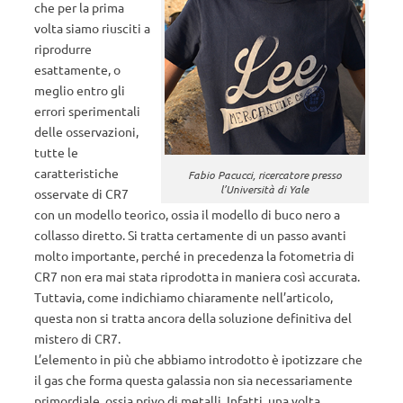
che per la prima
volta siamo riusciti a
riprodurre
esattamente, o
meglio entro gli
errori sperimentali
delle osservazioni,
tutte le
caratteristiche
Fabio Pacucci, ricercatore presso
l’Università di Yale
osservate di CR7
con un modello teorico, ossia il modello di buco nero a
collasso diretto. Si tratta certamente di un passo avanti
molto importante, perché in precedenza la fotometria di
CR7 non era mai stata riprodotta in maniera così accurata.
Tuttavia, come indichiamo chiaramente nell’articolo,
questa non si tratta ancora della soluzione definitiva del
mistero di CR7.
L’elemento in più che abbiamo introdotto è ipotizzare che
il gas che forma questa galassia non sia necessariamente
primordiale, ossia privo di metalli. Infatti, una volta