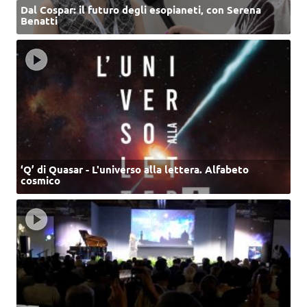
Dal Cospar: il futuro degli esopianeti, con Serena
Benatti
‘Q’ di Quasar - L'universo alla lettera. Alfabeto
cosmico