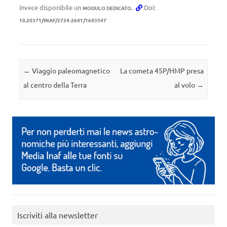
invece disponibile un
.
Doi:
MODULO DEDICATO
10.20371/INAF/2724-2641/1643547
Navigazione articolo
←
Viaggio paleomagnetico
La cometa 45P/HMP presa
al centro della Terra
al volo
→
Iscriviti alla newsletter