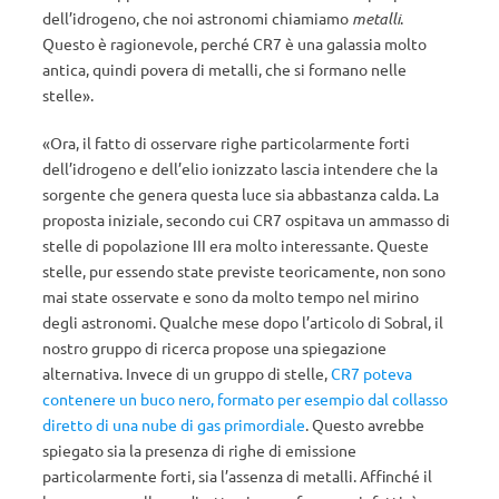
dell’idrogeno, che noi astronomi chiamiamo
metalli
.
Questo è ragionevole, perché CR7 è una galassia molto
antica, quindi povera di metalli, che si formano nelle
stelle».
«Ora, il fatto di osservare righe particolarmente forti
dell’idrogeno e dell’elio ionizzato lascia intendere che la
sorgente che genera questa luce sia abbastanza calda. La
proposta iniziale, secondo cui CR7 ospitava un ammasso di
stelle di popolazione III era molto interessante. Queste
stelle, pur essendo state previste teoricamente, non sono
mai state osservate e sono da molto tempo nel mirino
degli astronomi. Qualche mese dopo l’articolo di Sobral, il
nostro gruppo di ricerca propose una spiegazione
alternativa. Invece di un gruppo di stelle,
CR7 poteva
contenere un buco nero, formato per esempio dal collasso
diretto di una nube di gas primordiale
. Questo avrebbe
spiegato sia la presenza di righe di emissione
particolarmente forti, sia l’assenza di metalli. Affinché il