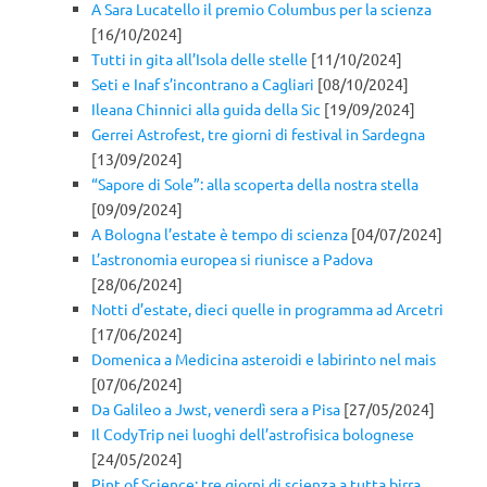
A Sara Lucatello il premio Columbus per la scienza
[16/10/2024]
Tutti in gita all’Isola delle stelle
[11/10/2024]
Seti e Inaf s’incontrano a Cagliari
[08/10/2024]
Ileana Chinnici alla guida della Sic
[19/09/2024]
Gerrei Astrofest, tre giorni di festival in Sardegna
[13/09/2024]
“Sapore di Sole”: alla scoperta della nostra stella
[09/09/2024]
A Bologna l’estate è tempo di scienza
[04/07/2024]
L’astronomia europea si riunisce a Padova
[28/06/2024]
Notti d’estate, dieci quelle in programma ad Arcetri
[17/06/2024]
Domenica a Medicina asteroidi e labirinto nel mais
[07/06/2024]
Da Galileo a Jwst, venerdì sera a Pisa
[27/05/2024]
Il CodyTrip nei luoghi dell’astrofisica bolognese
[24/05/2024]
Pint of Science: tre giorni di scienza a tutta birra