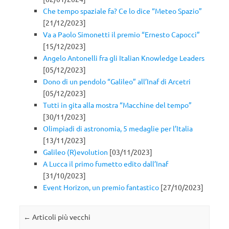
Che tempo spaziale fa? Ce lo dice “Meteo Spazio”
[21/12/2023]
Va a Paolo Simonetti il premio “Ernesto Capocci”
[15/12/2023]
Angelo Antonelli fra gli Italian Knowledge Leaders
[05/12/2023]
Dono di un pendolo “Galileo” all’Inaf di Arcetri
[05/12/2023]
Tutti in gita alla mostra “Macchine del tempo”
[30/11/2023]
Olimpiadi di astronomia, 5 medaglie per l’Italia
[13/11/2023]
Galileo (R)evolution
[03/11/2023]
A Lucca il primo fumetto edito dall’Inaf
[31/10/2023]
Event Horizon, un premio fantastico
[27/10/2023]
Navigazione articolo
←
Articoli più vecchi