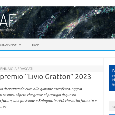
astrofisica
MEDIAINAF TV
INAF
GENNAIO A FRASCATI
l premio “Livio Gratton” 2023
o di cinquemila euro alla giovane astrofisica, oggi in
i cosmici. «Spero che grazie al prestigio di questo
in futuro, una posizione a Bologna, la città che mi ha formata a
Is
uore»