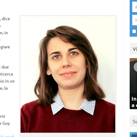
, dice
o
n, in
e
giare
V
i due
 ricerca
io in un
e, la
In
a 
rni
S
e Guy