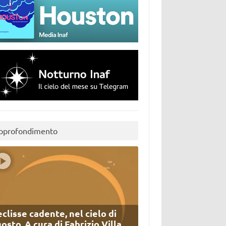
pprofondimento
eclisse cadente, nel cielo di
osto. A cura di Fabrizio Villa