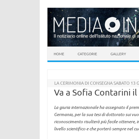
Il notiziario online dell’Istituto nazionale di 
Vai al contenuto
HOME
CATEGORIE
GALLERY
LA CERIMONIA DI CONSEGNA SABATO 13 
Va a Sofia Contarini i
La giuria internazionale ha assegnato il premi
Germania, per la sua tesi di dottorato sui vuot
riconoscimento risulterà più facile ottenere, 
livello scientifico e che porterò sempre nel c