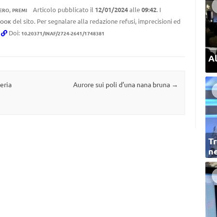
,
Articolo pubblicato il
12/01/2024
alle
09:42
. I
TERO
PREMI
del sito. Per segnalare alla redazione refusi, imprecisioni ed
BOOK
.
Doi:
10.20371/INAF/2724-2641/1748381
Al
eria
Aurore sui poli d’una nana bruna
→
Tr
ne