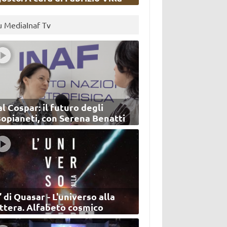
u MediaInaf Tv
l Cospar: il futuro degli
sopianeti, con Serena Benatti
’ di Quasar - L'universo alla
ettera. Alfabeto cosmico