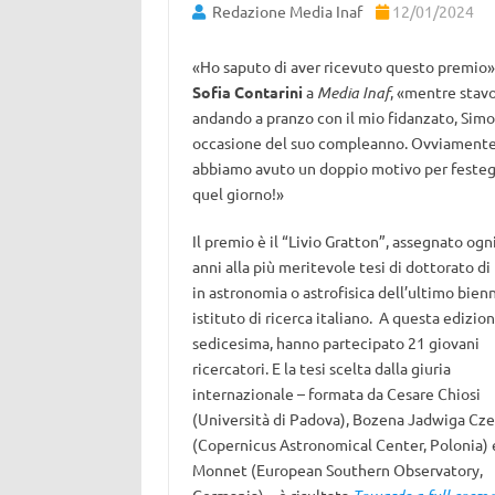
Redazione Media Inaf
12/01/2024
«Ho saputo di aver ricevuto questo premio»
Sofia Contarini
a
Media Inaf
, «mentre stav
andando a pranzo con il mio fidanzato, Simo
occasione del suo compleanno. Ovviament
abbiamo avuto un doppio motivo per festeg
quel giorno!»
Il premio è il “Livio Gratton”, assegnato ogn
anni alla più meritevole tesi di dottorato di
in astronomia o astrofisica dell’ultimo bienn
istituto di ricerca italiano. A questa edizion
sedicesima, hanno partecipato 21 giovani
ricercatori. E la tesi scelta dalla giuria
internazionale – formata da Cesare Chiosi
(Università di Padova), Bozena Jadwiga Cze
(Copernicus Astronomical Center, Polonia) 
Monnet (European Southern Observatory,