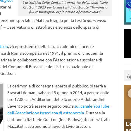
logical
L’astrofisica Sofia Contarini, vincitrice del premio “Livio
ntarini
Gratton” 2023 per la sua tesi di dottorato “Towards a
full cosmological exploitation of cosmic voids”
i
menzione speciale a Matteo Braglia per la tesi
Scalar-tensor
f – Osservatorio di astrofisica e scienza dello spazio di
atton
, vicepresidente della Iau, accademico Linceo e
ienza di Roma scomparso nel 1991, il premio di cinquemila
arinae in collaborazione con l’Associazione tuscolana di
 del Comune di Frascati e dell’Istituto nazionale di
 Gratton.
A
La cerimonia di consegna, aperta al pubblico, si terrà a
Frascati domani, sabato 13 gennaio 2024, a partire dalle
ore 17.00, all’Auditorium delle Scuderie Aldobrandini.
L’evento potrà essere seguito
online
sul canale YouTube
dell’Associazione tuscolana di astronomia
. Durante la
cerimonia Raffaele Gratton (Inaf Padova) ricorderà Italo
L’
Mazzitelli, astronomo allievo di Livio Gratton,
ag