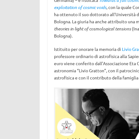
Germania) – è risultata
Towards a full cosmo
exploitation of cosmic voids
, con la quale Co
ha ottenuto il suo dottorato all’Università d
Bologna. La giuria ha anche attribuito una 
theories in light of cosmological tensions
(Ina
Bologna).
Istituito per onorare la memoria di
Livio Gr
professore ordinario di astrofisica alla Sap
euro viene conferito dall’Associazione Eta C
astronomia “Livio Gratton”, con il patrocinio
astrofisica e con il contributo della famiglia