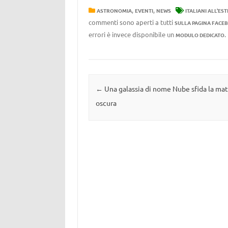
,
,
ASTRONOMIA
EVENTI
NEWS
ITALIANI ALL'ES
commenti sono aperti a tutti
SULLA PAGINA FACE
errori è invece disponibile un
MODULO DEDICATO
Navigazione articolo
←
Una galassia di nome Nube sfida la mat
oscura