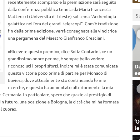
recentemente scomparso e la premiazione sarà seguita
dalla conferenza pubblica tenuta da Maria Francesca
S
Matteucci (Università di Trieste) sul tema “Archeologia
galattica nell’era dei grandi telescopi”. Com’è tradizione
fin dalla prima edizione, verrà consegnata alla vincitrice
una pergamena del Maestro Gianfranco Cresciani.
«Ricevere questo premio», dice Sofia Contarini, «è un
grandissimo onore per me, è sempre bello vedere
Da
riconosciuti i propri sforzi. Inoltre mi è stata comunicata
e
questa vittoria poco prima di partire per Monaco di
Baviera, dove attualmente sto continuando le mie
ricerche, e questo ha aumentato ulteriormente la mia
in Germania. In particolare, spero che grazie al prestigio di
 in futuro, una posizione a Bologna, la città che mi ha formata
l cuore».
‘Q
l