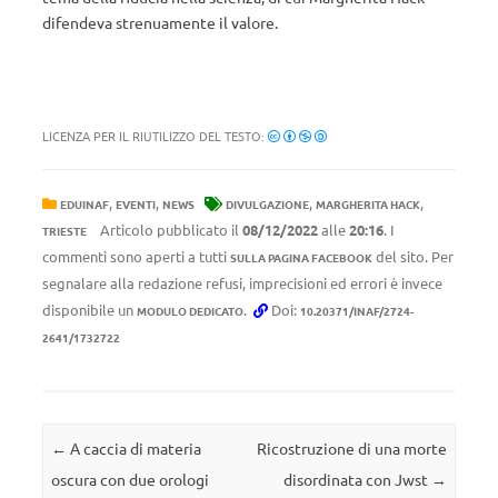
difendeva strenuamente il valore.
LICENZA PER IL RIUTILIZZO DEL TESTO:
,
,
,
,
EDUINAF
EVENTI
NEWS
DIVULGAZIONE
MARGHERITA HACK
Articolo pubblicato il
08/12/2022
alle
20:16
. I
TRIESTE
commenti sono aperti a tutti
del sito. Per
SULLA PAGINA FACEBOOK
segnalare alla redazione refusi, imprecisioni ed errori è invece
disponibile un
.
Doi:
MODULO DEDICATO
10.20371/INAF/2724-
2641/1732722
Navigazione articolo
←
A caccia di materia
Ricostruzione di una morte
oscura con due orologi
disordinata con Jwst
→