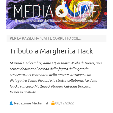
Il notiziario online dell’Istituto nazionale di astrofisica
Vai al contenuto
PER LA RASSEGNA “CAFFÈ CORRETTO SCIENZA. LA CURIOSITÀ RENDE LIBERI”
Tributo a Margherita Hack
Martedì 13 dicembre, dalle 18, al teatro Miela di Trieste, una
serata dedicata al ricordo della figura della grande
scienziata, nel centenario della nascita, attraverso un
dialogo tra Telmo Pievani e la stretta collaboratrice della
Hack Francesca Matteucci. Modera Caterina Boccato.
Ingresso gratuito
Redazione Media Inaf
08/12/2022