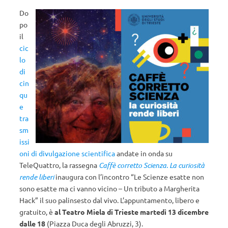
Do
po
il
cic
lo
di
cin
qu
e
tra
sm
issi
oni di divulgazione scientifica
andate in onda su
TeleQuattro, la rassegna
Caffè corretto Scienza. La curiosità
rende liberi
inaugura con l’incontro “Le Scienze esatte non
sono esatte ma ci vanno vicino – Un tributo a Margherita
Hack” il suo palinsesto dal vivo. L’appuntamento, libero e
gratuito, è
al Teatro Miela di Trieste martedì 13 dicembre
dalle 18
(Piazza Duca degli Abruzzi, 3).