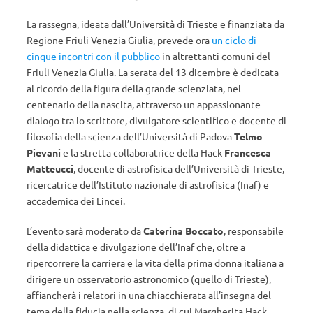
La rassegna, ideata dall’Università di Trieste e finanziata da
Regione Friuli Venezia Giulia, prevede ora
un ciclo di
cinque incontri con il pubblico
in altrettanti comuni del
Friuli Venezia Giulia. La serata del 13 dicembre è dedicata
al ricordo della figura della grande scienziata, nel
centenario della nascita, attraverso un appassionante
dialogo tra lo scrittore, divulgatore scientifico e docente di
filosofia della scienza dell’Università di Padova
Telmo
Pievani
e la stretta collaboratrice della Hack
Francesca
Matteucci
, docente di astrofisica dell’Università di Trieste,
ricercatrice dell’Istituto nazionale di astrofisica (Inaf) e
accademica dei Lincei.
L’evento sarà moderato da
Caterina Boccato
, responsabile
della didattica e divulgazione dell’Inaf che, oltre a
ripercorrere la carriera e la vita della prima donna italiana a
dirigere un osservatorio astronomico (quello di Trieste),
affiancherà i relatori in una chiacchierata all’insegna del
tema della fiducia nella scienza, di cui Margherita Hack