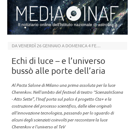
Il notiziario online dell’Istituto nazionale di astrofisica
Vai al contenuto
DA VENERDÌ 26 GENNAIO A DOMENICA 4 FEBBRAIO A MILANO
Echi di luce – e l’universo
bussò alle porte dell’aria
Al Pacta Salone di Milano una prima assoluta per la luce
Cherenkov. Nell’ambito del festival di teatro “ScienzaInScena
- Atto Sette”, l’Inaf porta sul palco il progetto Cta+ e la
costruzione del processo scientifico, dalle idee originali
all’innovazione tecnologica, passando per lo sguardo di
alcuni degli scienziati coinvolti per raccontare la luce
Cherenkov e l’universo al TeV