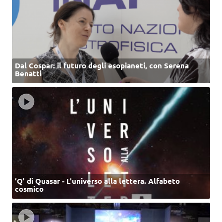
Dal Cospar: il futuro degli esopianeti, con Serena
Benatti
‘Q’ di Quasar - L'universo alla lettera. Alfabeto
cosmico