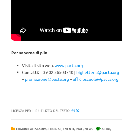
Per saperne di più:
Visita il sito web:
www.pacta.org
Contatti: + 39 02 36503740 |
biglietteria@pacta.org
–
promozione@pacta.org
–
ufficioscuole@pacta.org
LICENZA PER IL RIUTILIZZO DEL TESTO:
,
,
,
,
,
COMUNICATI STAMPA
EDUINAF
EVENTI
INAF
NEWS
ASTRI