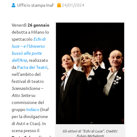
Ufficio stampa Inaf
24/01/2024
Venerdì
26 gennaio
debutta a Milano lo
spettacolo
Echi di
luce – e l’Universo
bussò alle porte
dell’Aria
, realizzato
da
Pacta dei Teatri
,
nell’ambito del
festival di teatro
ScienzaInScena –
Atto Sette
su
commissione del
gruppo
Indaco
(Inaf
per la divulgazione
di Astri e Ctao). In
scena presso il
Gli attori di “Echi di Luce”. Crediti:
Fulvio Michelazzi