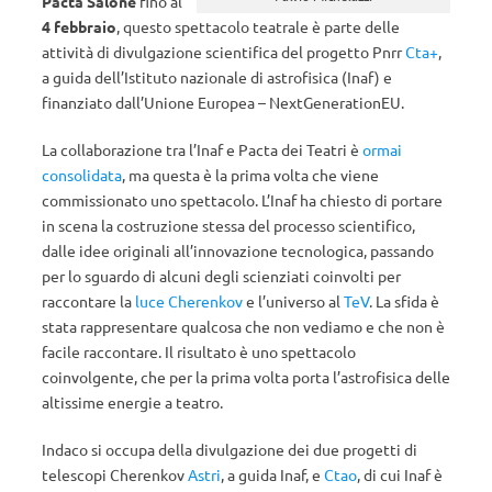
Pacta Salone
fino al
4 febbraio
, questo spettacolo teatrale è parte delle
attività di divulgazione scientifica del progetto Pnrr
Cta+
,
a guida dell’Istituto nazionale di astrofisica (Inaf) e
finanziato dall’Unione Europea – NextGenerationEU.
La collaborazione tra l’Inaf e Pacta dei Teatri è
ormai
consolidata
, ma questa è la prima volta che viene
commissionato uno spettacolo. L’Inaf ha chiesto di portare
in scena la costruzione stessa del processo scientifico,
dalle idee originali all’innovazione tecnologica, passando
per lo sguardo di alcuni degli scienziati coinvolti per
raccontare la
luce Cherenkov
e l’universo al
TeV
. La sfida è
stata rappresentare qualcosa che non vediamo e che non è
facile raccontare. Il risultato è uno spettacolo
coinvolgente, che per la prima volta porta l’astrofisica delle
altissime energie a teatro.
Indaco si occupa della divulgazione dei due progetti di
telescopi Cherenkov
Astri
, a guida Inaf, e
Ctao
, di cui Inaf è