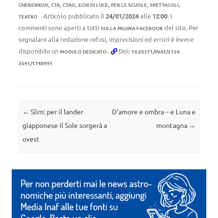
,
,
,
,
,
,
CHERENKOV
CTA
CTAO
ECHI DI LUCE
PER LE SCUOLE
SPETTACOLI
Articolo pubblicato il
24/01/2024
alle
12:00
. I
TEATRO
commenti sono aperti a tutti
del sito. Per
SULLA PAGINA FACEBOOK
segnalare alla redazione refusi, imprecisioni ed errori è invece
disponibile un
.
Doi:
MODULO DEDICATO
10.20371/INAF/2724-
2641/1748991
Navigazione articolo
←
Slim: per il lander
D’amore e ombra – e Luna e
giapponese il Sole sorgerà a
montagna
→
ovest