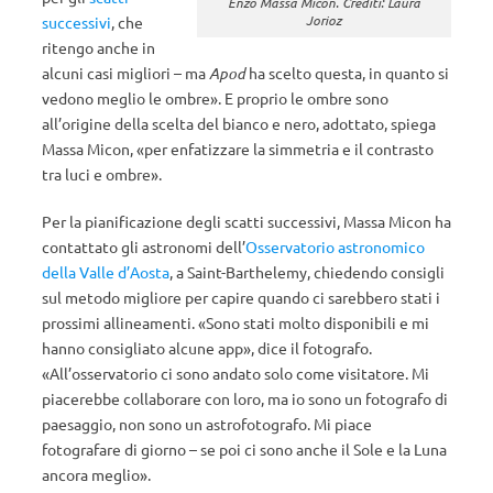
Enzo Massa Micon. Crediti: Laura
Jorioz
successivi
, che
ritengo anche in
alcuni casi migliori – ma
Apod
ha scelto questa, in quanto si
vedono meglio le ombre». E proprio le ombre sono
all’origine della scelta del bianco e nero, adottato, spiega
Massa Micon, «per enfatizzare la simmetria e il contrasto
tra luci e ombre».
Per la pianificazione degli scatti successivi, Massa Micon ha
contattato gli astronomi dell’
Osservatorio astronomico
della Valle d’Aosta
, a Saint-Barthelemy, chiedendo consigli
sul metodo migliore per capire quando ci sarebbero stati i
prossimi allineamenti. «Sono stati molto disponibili e mi
hanno consigliato alcune app», dice il fotografo.
«All’osservatorio ci sono andato solo come visitatore. Mi
piacerebbe collaborare con loro, ma io sono un fotografo di
paesaggio, non sono un astrofotografo. Mi piace
fotografare di giorno – se poi ci sono anche il Sole e la Luna
ancora meglio».