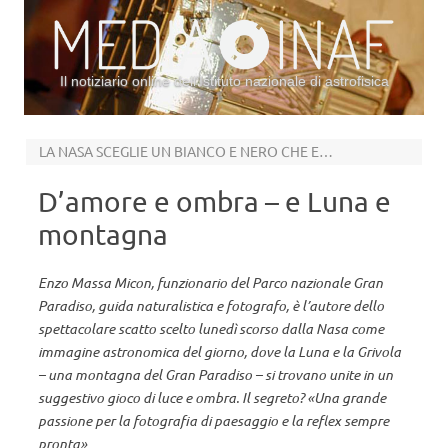
Il notiziario online dell’Istituto nazionale di astrofisica
Vai al contenuto
LA NASA SCEGLIE UN BIANCO E NERO CHE ENFATIZZA SIMMETRIA E CONTRASTO
D’amore e ombra – e Luna e
montagna
Enzo Massa Micon, funzionario del Parco nazionale Gran
Paradiso, guida naturalistica e fotografo, è l’autore dello
spettacolare scatto scelto lunedì scorso dalla Nasa come
immagine astronomica del giorno, dove la Luna e la Grivola
– una montagna del Gran Paradiso – si trovano unite in un
suggestivo gioco di luce e ombra. Il segreto? «Una grande
passione per la fotografia di paesaggio e la reflex sempre
pronta»