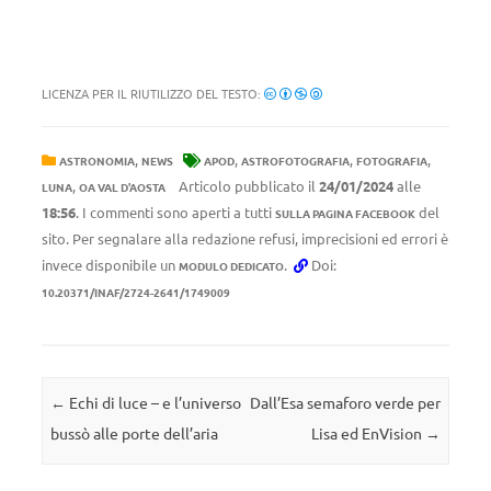
LICENZA PER IL RIUTILIZZO DEL TESTO:
,
,
,
,
ASTRONOMIA
NEWS
APOD
ASTROFOTOGRAFIA
FOTOGRAFIA
,
Articolo pubblicato il
24/01/2024
alle
LUNA
OA VAL D'AOSTA
18:56
. I commenti sono aperti a tutti
del
SULLA PAGINA FACEBOOK
sito. Per segnalare alla redazione refusi, imprecisioni ed errori è
invece disponibile un
.
Doi:
MODULO DEDICATO
10.20371/INAF/2724-2641/1749009
Navigazione articolo
←
Echi di luce – e l’universo
Dall’Esa semaforo verde per
bussò alle porte dell’aria
Lisa ed EnVision
→