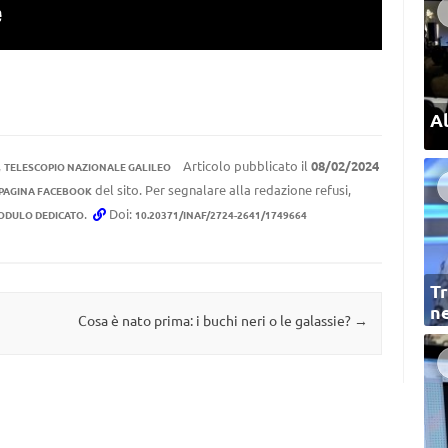
Al
,
Articolo pubblicato il
08/02/2024
TELESCOPIO NAZIONALE GALILEO
del sito. Per segnalare alla redazione refusi,
 PAGINA FACEBOOK
.
Doi:
ODULO DEDICATO
10.20371/INAF/2724-2641/1749664
Tr
ne
Cosa è nato prima: i buchi neri o le galassie?
→