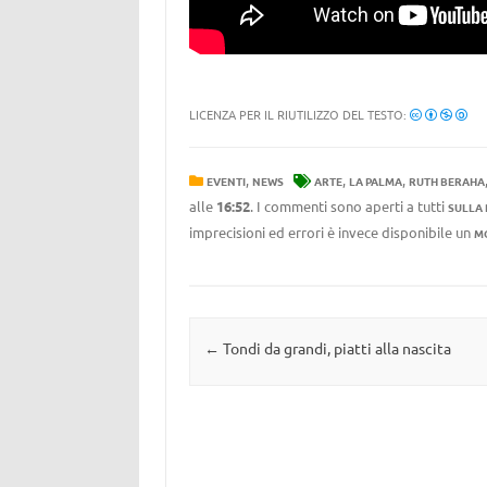
LICENZA PER IL RIUTILIZZO DEL TESTO:
,
,
,
EVENTI
NEWS
ARTE
LA PALMA
RUTH BERAHA
alle
16:52
. I commenti sono aperti a tutti
SULLA
imprecisioni ed errori è invece disponibile un
M
Navigazione articolo
←
Tondi da grandi, piatti alla nascita