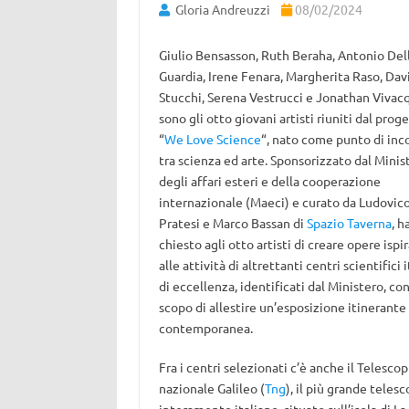
Gloria Andreuzzi
08/02/2024
Giulio Bensasson, Ruth Beraha, Antonio Del
Guardia, Irene Fenara, Margherita Raso, Dav
Stucchi, Serena Vestrucci e Jonathan Vivac
sono gli otto giovani artisti riuniti dal prog
“
We Love Science
“, nato come punto di inc
tra scienza ed arte. Sponsorizzato dal Minis
degli affari esteri e della cooperazione
internazionale (Maeci) e curato da Ludovic
Pratesi e Marco Bassan di
Spazio Taverna
, h
chiesto agli otto artisti di creare opere ispi
alle attività di altrettanti centri scientifici i
di eccellenza, identificati dal Ministero, con
scopo di allestire un’esposizione itinerante 
contemporanea.
Fra i centri selezionati c’è anche il Telescop
nazionale Galileo (
Tng
), il più grande teles