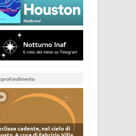
pprofondimento
eclisse cadente, nel cielo di
osto. A cura di Fabrizio Villa