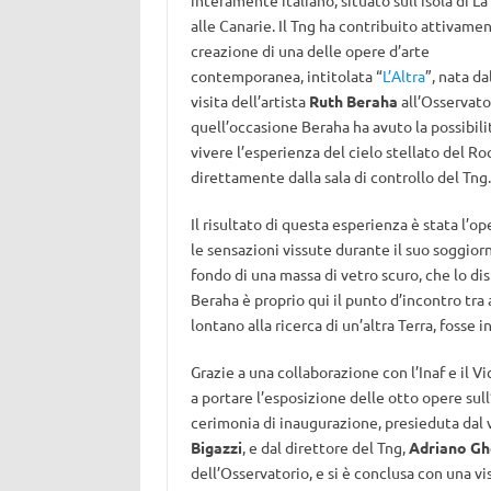
interamente italiano, situato sull’isola di L
alle Canarie. Il Tng ha contribuito attivamen
creazione di una delle opere d’arte
contemporanea, intitolata “
L’Altra
”, nata da
visita dell’artista
Ruth Beraha
all’Osservato
quell’occasione Beraha ha avuto la possibilità
vivere l’esperienza del cielo stellato del 
direttamente dalla sala di controllo del Tng.
Il risultato di questa esperienza è stata l’
le sensazioni vissute durante il suo soggiorn
fondo di una massa di vetro scuro, che lo dis
Beraha è proprio qui il punto d’incontro tra
lontano alla ricerca di un’altra Terra, fosse i
Grazie a una collaborazione con l’Inaf e il Vi
a portare l’esposizione delle otto opere sul
cerimonia di inaugurazione, presieduta dal vi
Bigazzi
, e dal direttore del Tng,
Adriano Gh
dell’Osservatorio, e si è conclusa con una vis