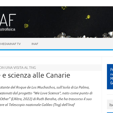
astrofisica
MEDIAINAF TV
INAF
ON UNA VISITA AL TNG
 e scienza alle Canarie
sitante del Roque de Los Muchachos, sull’isola di La Palma,
elezionati dal progetto "We Love Science", nato come punto di
 Other” (L’Altra, 2022) di Ruth Beraha, che ha trascorso il suo
Is
are al Telescopio nazionale Galileo (Tng) dell’Inaf