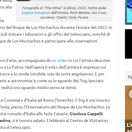
a Palma,
te alla
Fotografia di “The Other” (L’Altra), 2022, tratta dalla
pagina Instagram
dell’artista, Ruth Beraha, con il suo
consenso. Crediti: Carlo Favero
lla
rio del Roque de Los Muchachos durante l’estate del 2022. In
 di visitare i laboratori e gli uffici del telescopio, nonché di
Roque de Los Muchachos e partecipare alle osservazioni
opera d’arte, accompagnata da
un video
in cui l’artista descrive
o a La Palma. Nell’opera il volto dell’artista è impresso sul
torce e lo rende intuibile solo da certe angolazioni. E per
A
 arte e astronomia: è come se lo sguardo del Tng, lanciato
n realtà uno sguardo rivolto verso se stessi.
ce Consolato d’Italia ad Arona (Tenerife), il Tng è ora riuscito
l’isola, presso l’Osservatorio del Roque de Los Muchachos. La
ce console d’Italia alle Isole Canarie,
Gianluca Cappelli
edina
, si è tenuta sabato 3 febbraio al Centro de Visitantes
L’
ita al telescopio.
ag