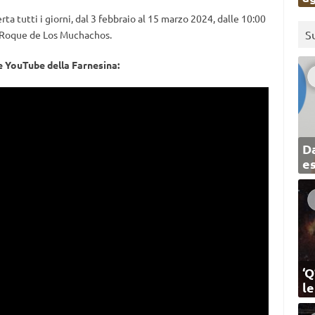
rta tutti i giorni, dal 3 febbraio al 15 marzo 2024, dalle 10:00
S
Roque de Los Muchachos.
e YouTube della Farnesina:
Da
e
‘Q
l