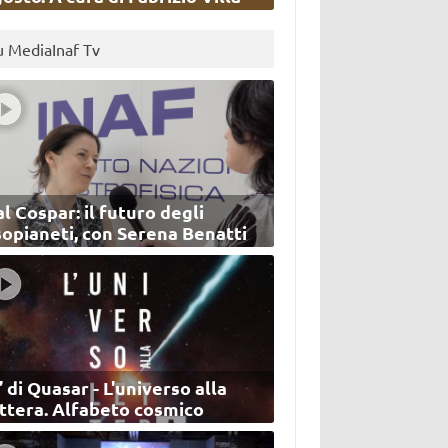
u MediaInaf Tv
l Cospar: il futuro degli
sopianeti, con Serena Benatti
’ di Quasar - L'universo alla
ettera. Alfabeto cosmico