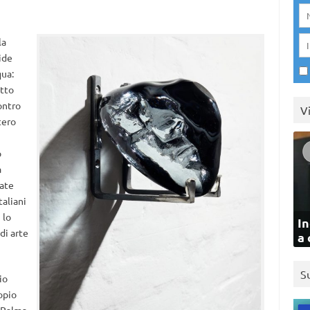
la
ide
qua:
etto
ontro
V
tero
o
a
rate
taliani
 lo
In
di arte
a 
S
io
copio