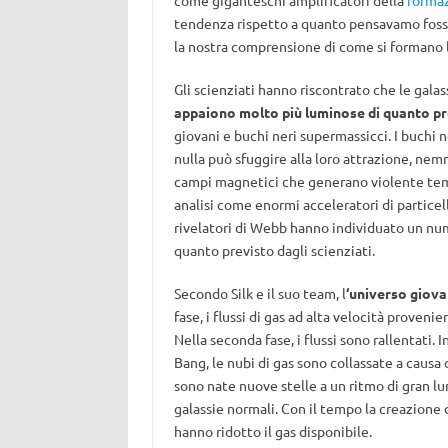
come giganteschi amplificatori della
formaz
tendenza rispetto a quanto pensavamo foss
la nostra comprensione di come si formano l
Gli scienziati hanno riscontrato che le gala
appaiono molto più luminose di quanto pr
giovani e buchi neri supermassicci. I buchi ne
nulla può sfuggire alla loro attrazione, nem
campi magnetici che generano violente tem
analisi come enormi acceleratori di particel
rivelatori di Webb hanno individuato un num
quanto previsto dagli scienziati.
Secondo Silk e il suo team, l
‘universo giova
fase, i flussi di gas ad alta velocità proveni
Nella seconda fase, i flussi sono rallentati. I
Bang, le nubi di gas sono collassate a caus
sono nate nuove stelle a un ritmo di gran lu
galassie normali. Con il tempo la creazione d
hanno ridotto il gas disponibile.