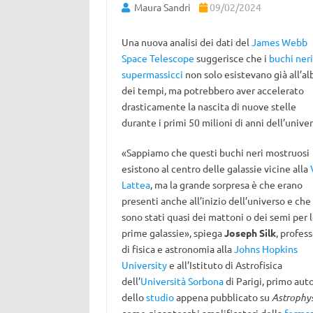
Maura Sandri
09/02/2024
Una nuova analisi dei dati del
James Webb
Space Telescope
suggerisce che i
buchi neri
supermassicci
non solo esistevano già all’al
dei tempi, ma potrebbero aver accelerato
drasticamente la nascita di nuove stelle
durante i primi 50 milioni di anni dell’univer
«Sappiamo che questi buchi neri mostruosi
esistono al centro delle galassie vicine alla
Lattea
, ma la grande sorpresa è che erano
presenti anche all’inizio dell’universo e che
sono stati quasi dei mattoni o dei semi per 
prime galassie», spiega
Joseph Silk
, profes
di fisica e astronomia alla
Johns Hopkins
University
e all’Istituto di Astrofisica
dell’
Università Sorbona
di Parigi, primo aut
dello
studio
appena pubblicato su
Astrophys