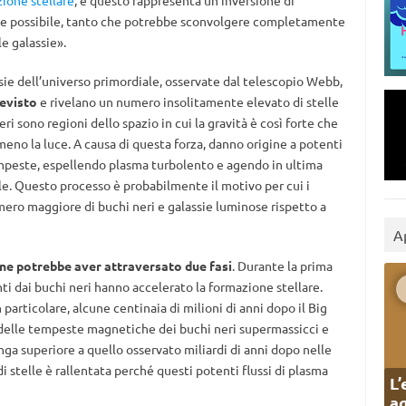
ione stellare
, e questo rappresenta un’inversione di
e possibile, tanto che potrebbe sconvolgere completamente
e galassie».
ssie dell’universo primordiale, osservate dal telescopio Webb,
evisto
e rivelano un numero insolitamente elevato di stelle
ri sono regioni dello spazio in cui la gravità è così forte che
meno la luce. A causa di questa forza, danno origine a potenti
peste, espellendo plasma turbolento e agendo in ultima
le. Questo processo è probabilmente il motivo per cui i
ero maggiore di buchi neri e galassie luminose rispetto a
A
ne potrebbe aver attraversato due fasi
. Durante la prima
enti dai buchi neri hanno accelerato la formazione stellare.
n particolare, alcune centinaia di milioni di anni dopo il Big
a delle tempeste magnetiche dei buchi neri supermassicci e
nga superiore a quello osservato miliardi di anni dopo nelle
i stelle è rallentata perché questi potenti flussi di plasma
L’
ag