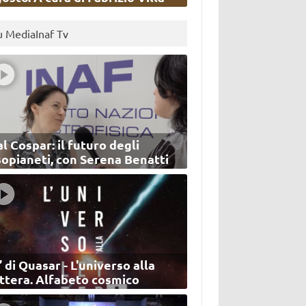
u MediaInaf Tv
l Cospar: il futuro degli
sopianeti, con Serena Benatti
’ di Quasar - L'universo alla
ettera. Alfabeto cosmico