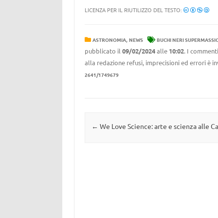
LICENZA PER IL RIUTILIZZO DEL TESTO:
,
ASTRONOMIA
NEWS
BUCHI NERI SUPERMASSIC
pubblicato il
09/02/2024
alle
10:02
. I commenti
alla redazione refusi, imprecisioni ed errori è 
2641/1749679
Navigazione articolo
←
We Love Science: arte e scienza alle C