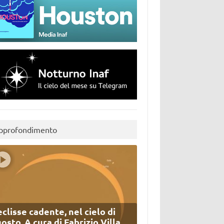
pprofondimento
eclisse cadente, nel cielo di
osto. A cura di Fabrizio Villa