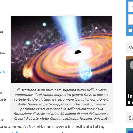
ba
V
so.
Via
Illustrazione di un buco nero supermassiccio nell’universo
le
primordiale, il cui campo magnetico genera flussi di plasma
In
sore
turbolento che aiutano a trasformare le nubi di gas vicine in
a 
stelle. Nuove scoperte suggeriscono che questo processo
potrebbe essere responsabile dell’accelerazione della
formazione di stelle nei primi 50 milioni di anni dell’universo.
S
Crediti: Roberto Molar Candanosa/Johns Hopkins University
ore
ical Journal Letters
. «Hanno davvero intensificato tutto,