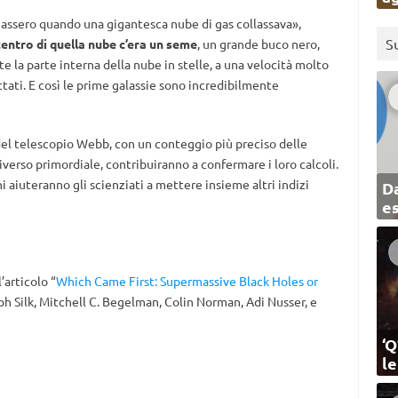
rmassero quando una gigantesca nube di gas collassava»,
S
centro di quella nube c’era un seme
, un grande buco nero,
 la parte interna della nube in stelle, a una velocità molto
tati. E così le prime galassie sono incredibilmente
del telescopio Webb, con un conteggio più preciso delle
iverso primordiale, contribuiranno a confermare i loro calcoli.
i aiuteranno gli scienziati a mettere insieme altri indizi
Da
e
l’articolo “
Which Came First: Supermassive Black Holes or
ph Silk, Mitchell C. Begelman, Colin Norman, Adi Nusser, e
‘Q
l