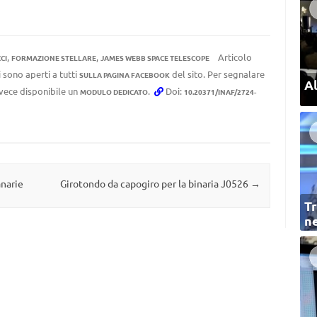
,
,
Articolo
CI
FORMAZIONE STELLARE
JAMES WEBB SPACE TELESCOPE
 sono aperti a tutti
del sito. Per segnalare
SULLA PAGINA FACEBOOK
Al
invece disponibile un
.
Doi:
MODULO DEDICATO
10.20371/INAF/2724-
anarie
Girotondo da capogiro per la binaria J0526
→
Tr
ne