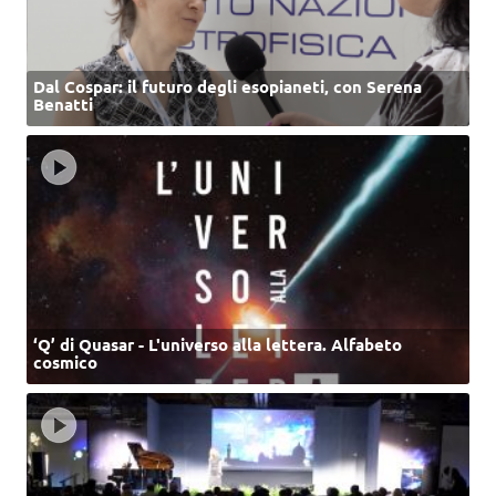
Dal Cospar: il futuro degli esopianeti, con Serena
Benatti
‘Q’ di Quasar - L'universo alla lettera. Alfabeto
cosmico