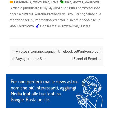
,
,
,
,
,
ASTRONOMIA
EVENTI
INAF
NEWS
INAF
MOSTRA
OA PADOVA
Articolo pubblicato il
30/04/2024
alle
14:08
. I commenti sono
aperti a tutti
del sito. Per segnalare alla
SULLA PAGINA FACEBOOK
redazione refusi, imprecisioni ed errori è invece disponibile un
.
Doi:
MODULO DEDICATO
10.20371/INAF/2724-2641/1753025
Navigazione articolo
←
A volte ritornano: segnali
Un ebook sull’universo per i
da Voyager 1 e da Slim
15 anni di Fermi
→