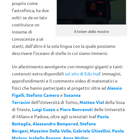
proprio come
l’astrofisica, ha due
volti: se da un lato
costituisce un
insieme di
Il totem della mostra
conoscenze a sé
stanti, dall’altro è la sola lingua con la quale possiamo
descrivere l’oceano di stelle in cui siamo immersi.
Un allestimento avvolgente con immagini giganti e tanti
contenuti extra disponibili
sul sito di Edu Inaf
: immagini,
approfondimenti e il commento video di matematici e
fisici che hanno partecipato al progetto: oltre ad
Alessio
Figalli
,
Stefano Camera
e
Susanna
Terracini
dell’Università di Torino,
Matteo Viel
della Sissa
di Trieste,
Luigi Guzzo
e
Piero Benvenuti
delle Università
di Milano e Padova, oltre agli scienziati Inaf
Paola
Battaglia
,
Alessandro Bemporad
,
Stefano
Borgani
,
Massimo Della Valle
,
Gabriele Ghisellini
,
Paolo
Molaro
,
Isabella Pagano
,
Anna Wolter
.