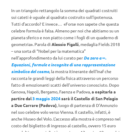
In un triangolo rettangolo la somma dei quadrati costruiti
sui cateti è uguale al quadrato costruito sull’ipotenusa.
Tutti d’accordo? E invece… «Forse non sapete che questa
celebre formula è falsa. Almeno per noi che abitiamo su un
pianeta sferico e non piatto come i fogli di un quaderno di
geometria». Parola di
Alessio Figalli
, medaglia Fields 2018
– una sorta di “Nobel per la matematica”
nell’approfondimento da lui curato per
Da zero a ∞.
Equazioni, formule e incognite di una rappresentazione
simbolica del cosmo
, la mostra itinerante dell’Inaf che
racconta le grandi leggi della fisica attraverso un percorso
fatto di emozionanti scatti dell’universo conosciuto. Dopo
Genova, Napoli, Bergamo, Faenza e Padova,
a ospitarla a
partire dal
3 maggio 2024
sarà il Castello di San Pelagio
a Due Carrare (Padova)
, luogo di partenza di D’Annunzio
nel suo celebre volo verso Vienna. Il castello, infatti, è
anche Museo del Volo. L’accesso alla mostra è compreso nel
costo del biglietto di ingresso al castello, ovvero 15 euro