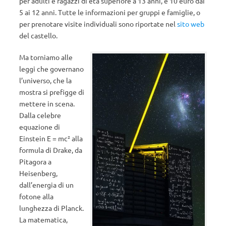
per adulti e ragazzi di età superiore a 13 anni, e 10 euro dai
5 ai 12 anni. Tutte le informazioni per gruppi e famiglie, o
per prenotare visite individuali sono riportate nel
sito web
del castello.
Ma torniamo alle
leggi che governano
l’universo, che la
mostra si prefigge di
mettere in scena.
Dalla celebre
equazione di
Einstein E = mc² alla
formula di Drake, da
Pitagora a
Heisenberg,
dall’energia di un
fotone alla
lunghezza di Planck.
La matematica,