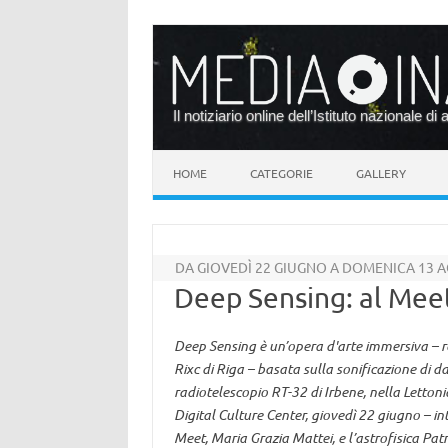
Il notiziario online dell’Istituto nazionale di 
Vai al contenuto
HOME
CATEGORIE
GALLERY
DA GIOVEDÌ 22 GIUGNO A DOMENICA 13 A
Deep Sensing: al Meet
Deep Sensing è un’opera d'arte immersiva – rea
Rixc di Riga – basata sulla sonificazione di d
radiotelescopio RT-32 di Irbene, nella Lettoni
Digital Culture Center, giovedì 22 giugno – int
Meet, Maria Grazia Mattei, e l’astrofisica Pat