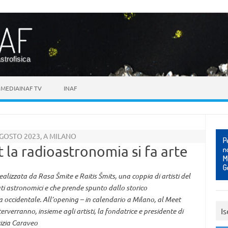
astrofisica
MEDIAINAF TV
INAF
GOSTO 2023, A MILANO
 la radioastronomia si fa arte
lizzata da Rasa Šmite e Raitis Šmits, una coppia di artisti del
ati astronomici e che prende spunto dallo storico
a occidentale. All’opening – in calendario a Milano, al Meet
Is
erverranno, insieme agli artisti, la fondatrice e presidente di
rizia Caraveo