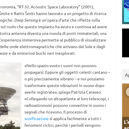
ronomia, “RT-32. Acoustic Space Laboratory” (2001),
Šmite e Raitis Šmits hanno lavorato a un progetto di ricerca
logiche.
Deep Sensing
è un’opera d’arte che riflette sulla
e sul ruolo che questo impianto ha avuto e continua ad avere
a storica antenna diventa una nuvola di punti immateriali, una
. L’esperienza immersiva permette al pubblico di visualizzare
delle onde elettromagnetiche che arrivano dal Sole e dagli
assie e da misteriosi buchi neri inesplorati.
«Nello spazio vuoto i suoni non possono
propagarsi. Eppure gli oggetti celesti cantano –
A
o più precisamente vibrano – e noi possiamo
trasformare queste vibrazioni in suono dopo
averle registrate», spiega Patrizia Caraveo.
«Collegando un altoparlante ai loro telescopi, i
radioastronomi possono convertire in suono i
segnali che ricevono. Il processo di
sonificazione
si applica facilmente a tutti i
L’
fenomeni ciclici, perché i periodi vengono
ag