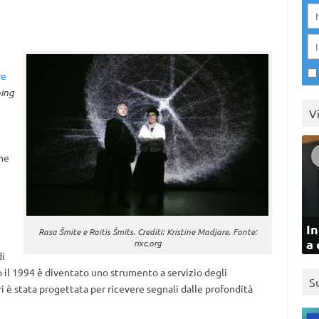
re
ing
V
The
In
Rasa Šmite e Raitis Šmits. Crediti: Kristine Madjare. Fonte:
a 
rixc.org
i
o il 1994 è diventato uno strumento a servizio degli
S
i è stata progettata per ricevere segnali dalle profondità