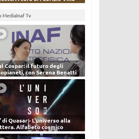
u MediaInaf Tv
l Cospar: il futuro degli
sopianeti, con Serena Benatti
’ di Quasar - L'universo alla
ettera. Alfabeto cosmico