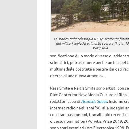
Lo storico radiotelescopio RT-32, struttura fond
dai militari sovietici e rimasta segreta fino al 1
Wikipedia
sonificazione è un modo diverso di addentrars
scientifici, può assumere anche un inaspett
multimediale costruita a partire dai dati racc
ricerca di una nuova armonia».
Rasa Šmite e Raitis Šmits sono artisti con s
Rixc Center for New Media Culture di Riga, i
redattori capo di
Acoustic Space
. Insieme cr
internet radio negli anni ’90, alle indagini 
con i radioastronomi, fino alle più recenti 
diverso nomination (Purvitis Prize 2019, 20
sono stati premiati (Ars Electronica 1998, 