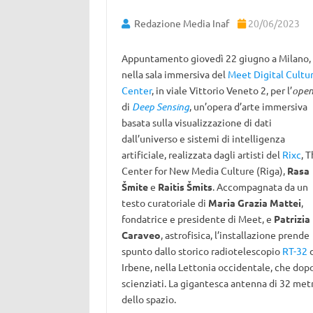
Redazione Media Inaf
20/06/2023
Appuntamento giovedì 22 giugno a Milano,
nella sala immersiva del
Meet Digital Cultu
Center
, in viale Vittorio Veneto 2, per l’
open
di
Deep Sensing
, un’opera d’arte immersiva
basata sulla visualizzazione di dati
dall’universo e sistemi di intelligenza
artificiale, realizzata dagli artisti del
Rixc
, 
Center for New Media Culture (Riga),
Rasa
Šmite
e
Raitis Šmits
. Accompagnata da un
testo curatoriale di
Maria Grazia Mattei
,
fondatrice e presidente di Meet, e
Patrizia
Caraveo
, astrofisica, l’installazione prende
spunto dallo storico radiotelescopio
RT-32
d
Irbene, nella Lettonia occidentale, che dop
scienziati. La gigantesca antenna di 32 metr
dello spazio.