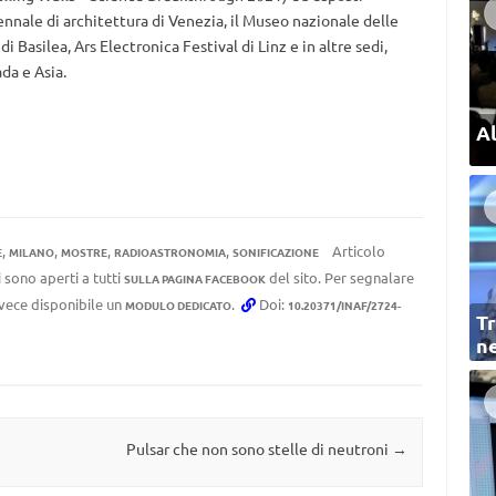
iennale di architettura di Venezia, il Museo nazionale delle
i Basilea, Ars Electronica Festival di Linz e in altre sedi,
ada e Asia.
Al
,
,
,
,
Articolo
E
MILANO
MOSTRE
RADIOASTRONOMIA
SONIFICAZIONE
 sono aperti a tutti
del sito. Per segnalare
SULLA PAGINA FACEBOOK
invece disponibile un
.
Doi:
MODULO DEDICATO
10.20371/INAF/2724-
Tr
ne
Pulsar che non sono stelle di neutroni
→