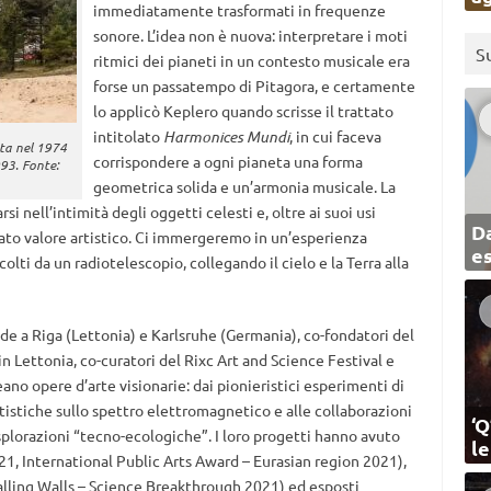
immediatamente trasformati in frequenze
sonore. L’idea non è nuova: interpretare i moti
S
ritmici dei pianeti in un contesto musicale era
forse un passatempo di Pitagora, e certamente
lo applicò Keplero quando scrisse il trattato
intitolato
Harmonices Mundi
, in cui faceva
ata nel 1974
corrispondere a ogni pianeta una forma
993. Fonte:
geometrica solida e un’armonia musicale. La
i nell’intimità degli oggetti celesti e, oltre ai suoi usi
Da
ato valore artistico. Ci immergeremo in un’esperienza
e
olti da un radiotelescopio, collegando il cielo e la Terra alla
ede a Riga (Lettonia) e Karlsruhe (Germania), co-fondatori del
n Lettonia, co-curatori del Rixc Art and Science Festival e
eano opere d’arte visionarie: dai pionieristici esperimenti di
artistiche sullo spettro elettromagnetico e alle collaborazioni
‘Q
esplorazioni “tecno-ecologiche”. I loro progetti hanno avuto
l
21, International Public Arts Award – Eurasian region 2021),
Falling Walls – Science Breakthrough 2021) ed esposti