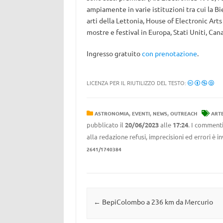
ampiamente in varie istituzioni tra cui la B
arti della Lettonia, House of Electronic Arts d
mostre e festival in Europa, Stati Uniti, Can
Ingresso gratuito
con prenotazione
.
LICENZA PER IL RIUTILIZZO DEL TESTO:
,
,
,
ASTRONOMIA
EVENTI
NEWS
OUTREACH
ART
pubblicato il
20/06/2023
alle
17:24
. I commenti
alla redazione refusi, imprecisioni ed errori è 
2641/1740384
Navigazione articolo
←
BepiColombo a 236 km da Mercurio