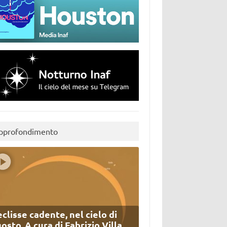
pprofondimento
eclisse cadente, nel cielo di
osto. A cura di Fabrizio Villa