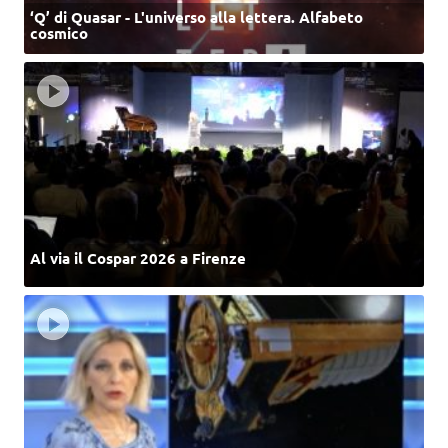
‘Q’ di Quasar - L'universo alla lettera. Alfabeto
cosmico
Al via il Cospar 2026 a Firenze