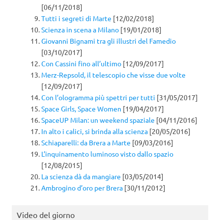
[06/11/2018]
Tutti i segreti di Marte
[12/02/2018]
Scienza in scena a Milano
[19/01/2018]
Giovanni Bignami tra gli illustri del Famedio
[03/10/2017]
Con Cassini fino all’ultimo
[12/09/2017]
Merz-Repsold, il telescopio che visse due volte
[12/09/2017]
Con l’ologramma più spettri per tutti
[31/05/2017]
Space Girls, Space Women
[19/04/2017]
SpaceUP Milan: un weekend spaziale
[04/11/2016]
In alto i calici, si brinda alla scienza
[20/05/2016]
Schiaparelli: da Brera a Marte
[09/03/2016]
L’inquinamento luminoso visto dallo spazio
[12/08/2015]
La scienza dà da mangiare
[03/05/2014]
Ambrogino d’oro per Brera
[30/11/2012]
Video del giorno