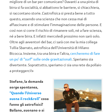
migliore di un bar per comunicare? Davanti a una pinta di
birra si fa socialità, si abbattono le barriere, si chiacchiera,
si raccontano storie. L’astrofisica si presta bene a tutto
questo, essendo una scienza che non cessa mai di
affascinare e di stimolare l’immaginazione delle persone. E
così non si corre il rischio di rimanere soli, né a fare scienza,
né a bere birra. E infatti mercoledì prossimo non sarò solo.
Oltre agli avventori del bar, ci sarà con me la mia collega
Tullia Sbarrato, astrofisica dell’Università di Milano
Bicocca. Insieme, tra una birra e l’altra,
cercheremo di fare
un po’ di “surf” sulle onde gravitazionali
. Speriamo sia
divertente. Soprattutto, speriamo ci sia una rete da pollaio
a proteggerci!»
Stefano, la domanda
sorge spontanea,
“Quando l’Universo
suona il rock&roll”
cosa
fanno gli astrofisici?
Ballano, suonano o si