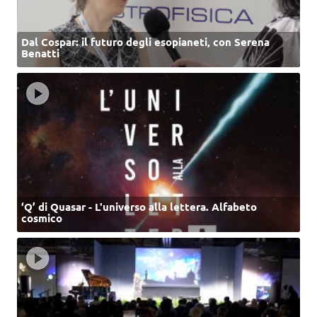
Dal Cospar: il futuro degli esopianeti, con Serena
Benatti
‘Q’ di Quasar - L'universo alla lettera. Alfabeto
cosmico