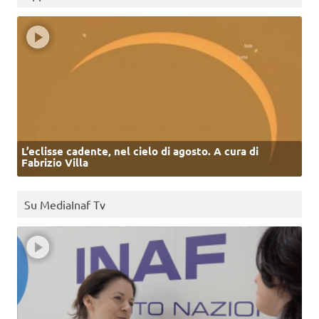
L’eclisse cadente, nel cielo di agosto. A cura di
Fabrizio Villa
Su MediaInaf Tv