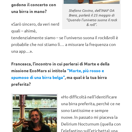
godono il concerto con
Stefano Covino, dell’INAF OA
una birra in mano?
Brera, parlerà il 25 maggio di
“Quando l’universo suona il rock
«Sarò sincero, da veri nerd
& roll”.
quali – ahimè,
tendenzialmente siamo – se l’universo suona il rock&roll è
probabile che noi stiamo lì… a misurare la frequenza con
una app…».
Francesca, l’incontro in cui parlerai di Marte e della
missione ExoMars si intitola
“Marte, più rosso e
spumoso di una birra belga”
, ma qual è la tua birra
preferita?
«Ho difficoltà nell’identificare
una birra preferita, perché ce ne
sono tantissime e sempre
nuove. In passato mi piaceva la
Delirium Nocturnum (quella con
l’elefantino sull’etichetta) una