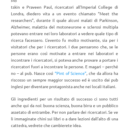
Mo
tskin e Praveen Paul, ricercatori all’Imperial College di
Londra, diedero vita a un evento chiamato “Meet the
researchers”, durante il quale alcuni malati di Parkinson,
Alzheimer, malattia del motoneurone e sclerosi multipla
potevano entrare nei loro laboratori a vedere quale tipo di
ricerca facessero. L’evento fu molto motivante, sia per i
visitatori che per i ricercatori. I due pensarono che, se le
persone erano così motivate a entrare nei laboratori e
incontrare i ricercatori, si poteva anche provare a portare i
ricercatori fuori a incontrare le persone. E magari – perché
no – al pub. Nasce così
“Pint of Science”
, che da allora ha
riscosso un sempre maggior successo ed è uscito dai pub
inglesi per diventare protagonista anche nei locali italiani.
Gli ingredienti per un risultato di successo ci sono tutti
anche qui da noi: buona scienza, buona birra e un pubblico
assetato di entrambe. Per non parlare dei ricercatori. Se ve
li immaginate chini sui libri o a dare lezioni dall’alto di una
cattedra, vedrete che cambierete idea.