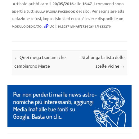
Articolo pubblicato il
20/05/2016
alle
16:47
. I commenti sono
aperti a tutti
del sito. Per segnalare alla
SULLA PAGINA FACEBOOK
redazione refusi, imprecisioni ed errori è invece disponibile un
.
Doi:
MODULO DEDICATO
10.20371/INAF/2724-2641/1633270
Navigazione articolo
←
Quei mega tsunami che
Si allunga la lista delle
cambiarono Marte
stelle vicine
→