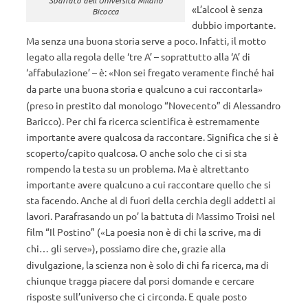
«L’alcool è senza
Bicocca
dubbio importante.
Ma senza una buona storia serve a poco. Infatti, il motto
legato alla regola delle ‘tre A’ – soprattutto alla ‘A’ di
‘affabulazione’ – è:
Non sei fregato veramente finché hai
«
da parte una buona storia e qualcuno a cui raccontarla
»
(preso in prestito dal monologo “Novecento” di Alessandro
Baricco). Per chi fa ricerca scientifica è estremamente
importante avere qualcosa da raccontare. Significa che si è
scoperto/capito qualcosa. O anche solo che ci si sta
rompendo la testa su un problema. Ma è altrettanto
importante avere qualcuno a cui raccontare quello che si
sta facendo. Anche al di fuori della cerchia degli addetti ai
lavori. Parafrasando un po’ la battuta di Massimo Troisi nel
film “Il Postino” (
La poesia non è di chi la scrive, ma di
«
chi… gli serve
), possiamo dire che, grazie alla
»
divulgazione, la scienza non è solo di chi fa ricerca, ma di
chiunque tragga piacere dal porsi domande e cercare
risposte sull’universo che ci circonda. E quale posto