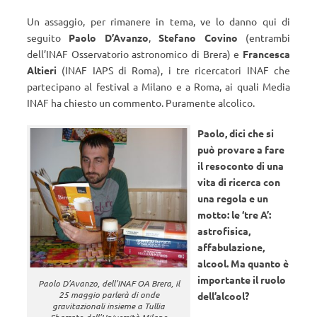
Un assaggio, per rimanere in tema, ve lo danno qui di
seguito
Paolo D’Avanzo
,
Stefano Covino
(entrambi
dell’INAF Osservatorio astronomico di Brera) e
Francesca
Altieri
(INAF IAPS di Roma),
i tre ricercatori INAF che
partecipano al festival a Milano e a Roma, ai quali Media
INAF ha chiesto un commento. Puramente alcolico.
Paolo, dici che si
può provare a fare
il resoconto di una
vita di ricerca con
una regola e un
motto: le ‘tre A’:
astrofisica,
affabulazione,
alcool. Ma quanto è
importante il ruolo
Paolo D’Avanzo, dell’INAF OA Brera, il
25 maggio parlerà di onde
dell’alcool?
gravitazionali insieme a Tullia
Sbarrato dell’Università Milano