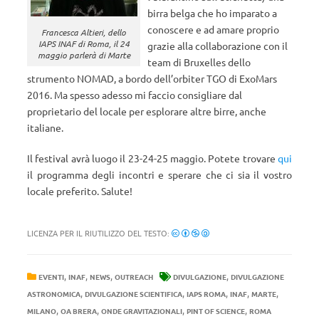
birra belga che ho imparato a
conoscere e ad amare proprio
Francesca Altieri, dello
IAPS INAF di Roma, il 24
grazie alla collaborazione con il
maggio parlerà di Marte
team di Bruxelles dello
strumento NOMAD, a bordo dell’orbiter TGO di ExoMars
2016. Ma spesso adesso mi faccio consigliare dal
proprietario del locale per esplorare altre birre, anche
italiane.
Il festival avrà luogo il 23-24-25 maggio. Potete trovare
qui
il programma degli incontri e sperare che ci sia il vostro
locale preferito. Salute!
LICENZA PER IL RIUTILIZZO DEL TESTO:
,
,
,
,
EVENTI
INAF
NEWS
OUTREACH
DIVULGAZIONE
DIVULGAZIONE
,
,
,
,
,
ASTRONOMICA
DIVULGAZIONE SCIENTIFICA
IAPS ROMA
INAF
MARTE
,
,
,
,
MILANO
OA BRERA
ONDE GRAVITAZIONALI
PINT OF SCIENCE
ROMA