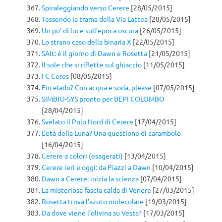
Spiraleggiando verso Cerere
[28/05/2015]
Tessendo la trama della Via Lattea
[28/05/2015]
Un po’ di luce sull’epoca oscura
[26/05/2015]
Lo strano caso della binaria X
[22/05/2015]
SAIt: è il giorno di Dawn e Rosetta
[21/05/2015]
Il sole che si riflette sul ghiaccio
[11/05/2015]
I C Ceres
[08/05/2015]
Encelado? Con acqua e soda, please
[07/05/2015]
SIMBIO-SYS pronto per BEPI COLOMBO
[28/04/2015]
Svelato il Polo Nord di Cerere
[17/04/2015]
L’età della Luna? Una questione di carambole
[16/04/2015]
Cerere a colori (esagerati)
[13/04/2015]
Cerere ieri e oggi: da Piazzi a Dawn
[10/04/2015]
Dawn a Cerere: inizia la scienza
[07/04/2015]
La misteriosa fascia calda di Venere
[27/03/2015]
Rosetta trova l’azoto molecolare
[19/03/2015]
Da dove viene l’olivina su Vesta?
[17/03/2015]