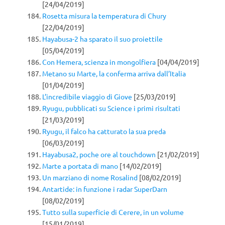
[24/04/2019]
Rosetta misura la temperatura di Chury
[22/04/2019]
Hayabusa-2 ha sparato il suo proiettile
[05/04/2019]
Con Hemera, scienza in mongolfiera
[04/04/2019]
Metano su Marte, la conferma arriva dall’Italia
[01/04/2019]
L’incredibile viaggio di Giove
[25/03/2019]
Ryugu, pubblicati su Science i primi risultati
[21/03/2019]
Ryugu, il falco ha catturato la sua preda
[06/03/2019]
Hayabusa2, poche ore al touchdown
[21/02/2019]
Marte a portata di mano
[14/02/2019]
Un marziano di nome Rosalind
[08/02/2019]
Antartide: in funzione i radar SuperDarn
[08/02/2019]
Tutto sulla superficie di Cerere, in un volume
[15/01/2019]