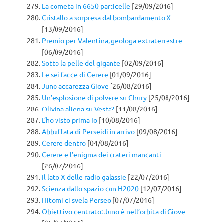
La cometa in 6650 particelle
[29/09/2016]
Cristallo a sorpresa dal bombardamento X
[13/09/2016]
Premio per Valentina, geologa extraterrestre
[06/09/2016]
Sotto la pelle del gigante
[02/09/2016]
Le sei facce di Cerere
[01/09/2016]
Juno accarezza Giove
[26/08/2016]
Un’esplosione di polvere su Chury
[25/08/2016]
Olivina aliena su Vesta?
[11/08/2016]
L’ho visto prima Io
[10/08/2016]
Abbuffata di Perseidi in arrivo
[09/08/2016]
Cerere dentro
[04/08/2016]
Cerere e l’enigma dei crateri mancanti
[26/07/2016]
Il lato X delle radio galassie
[22/07/2016]
Scienza dallo spazio con H2020
[12/07/2016]
Hitomi ci svela Perseo
[07/07/2016]
Obiettivo centrato: Juno è nell’orbita di Giove