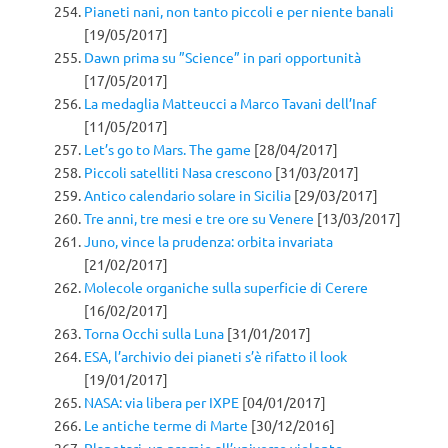
Pianeti nani, non tanto piccoli e per niente banali
[19/05/2017]
Dawn prima su ”Science” in pari opportunità
[17/05/2017]
La medaglia Matteucci a Marco Tavani dell’Inaf
[11/05/2017]
Let’s go to Mars. The game
[28/04/2017]
Piccoli satelliti Nasa crescono
[31/03/2017]
Antico calendario solare in Sicilia
[29/03/2017]
Tre anni, tre mesi e tre ore su Venere
[13/03/2017]
Juno, vince la prudenza: orbita invariata
[21/02/2017]
Molecole organiche sulla superficie di Cerere
[16/02/2017]
Torna Occhi sulla Luna
[31/01/2017]
ESA, l’archivio dei pianeti s’è rifatto il look
[19/01/2017]
NASA: via libera per IXPE
[04/01/2017]
Le antiche terme di Marte
[30/12/2016]
Planetari, un premio all’universo violento