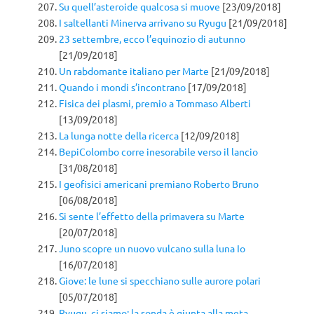
Su quell’asteroide qualcosa si muove
[23/09/2018]
I saltellanti Minerva arrivano su Ryugu
[21/09/2018]
23 settembre, ecco l’equinozio di autunno
[21/09/2018]
Un rabdomante italiano per Marte
[21/09/2018]
Quando i mondi s’incontrano
[17/09/2018]
Fisica dei plasmi, premio a Tommaso Alberti
[13/09/2018]
La lunga notte della ricerca
[12/09/2018]
BepiColombo corre inesorabile verso il lancio
[31/08/2018]
I geofisici americani premiano Roberto Bruno
[06/08/2018]
Si sente l’effetto della primavera su Marte
[20/07/2018]
Juno scopre un nuovo vulcano sulla luna Io
[16/07/2018]
Giove: le lune si specchiano sulle aurore polari
[05/07/2018]
Ryugu, ci siamo: la sonda è giunta alla meta