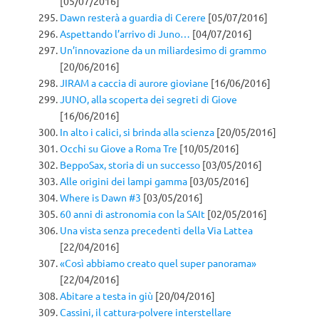
[05/07/2016]
Dawn resterà a guardia di Cerere
[05/07/2016]
Aspettando l’arrivo di Juno…
[04/07/2016]
Un’innovazione da un miliardesimo di grammo
[20/06/2016]
JIRAM a caccia di aurore gioviane
[16/06/2016]
JUNO, alla scoperta dei segreti di Giove
[16/06/2016]
In alto i calici, si brinda alla scienza
[20/05/2016]
Occhi su Giove a Roma Tre
[10/05/2016]
BeppoSax, storia di un successo
[03/05/2016]
Alle origini dei lampi gamma
[03/05/2016]
Where is Dawn #3
[03/05/2016]
60 anni di astronomia con la SAIt
[02/05/2016]
Una vista senza precedenti della Via Lattea
[22/04/2016]
«Così abbiamo creato quel super panorama»
[22/04/2016]
Abitare a testa in giù
[20/04/2016]
Cassini, il cattura-polvere interstellare