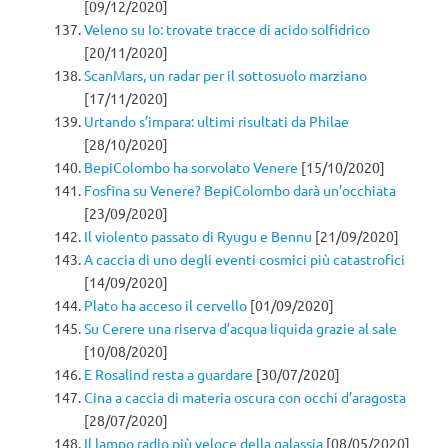
[09/12/2020]
Veleno su Io: trovate tracce di acido solfidrico
[20/11/2020]
ScanMars, un radar per il sottosuolo marziano
[17/11/2020]
Urtando s’impara: ultimi risultati da Philae
[28/10/2020]
BepiColombo ha sorvolato Venere
[15/10/2020]
Fosfina su Venere? BepiColombo darà un’occhiata
[23/09/2020]
Il violento passato di Ryugu e Bennu
[21/09/2020]
A caccia di uno degli eventi cosmici più catastrofici
[14/09/2020]
Plato ha acceso il cervello
[01/09/2020]
Su Cerere una riserva d’acqua liquida grazie al sale
[10/08/2020]
E Rosalind resta a guardare
[30/07/2020]
Cina a caccia di materia oscura con occhi d’aragosta
[28/07/2020]
Il lampo radio più veloce della galassia
[08/05/2020]