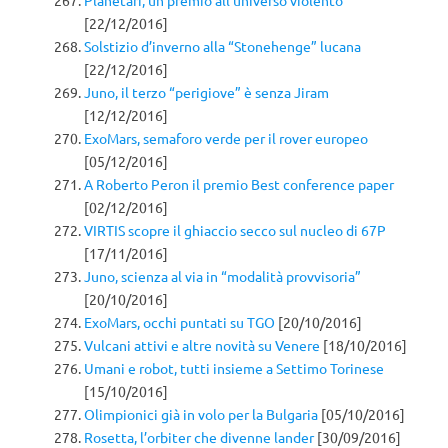
[22/12/2016]
Solstizio d’inverno alla “Stonehenge” lucana
[22/12/2016]
Juno, il terzo “perigiove” è senza Jiram
[12/12/2016]
ExoMars, semaforo verde per il rover europeo
[05/12/2016]
A Roberto Peron il premio Best conference paper
[02/12/2016]
VIRTIS scopre il ghiaccio secco sul nucleo di 67P
[17/11/2016]
Juno, scienza al via in “modalità provvisoria”
[20/10/2016]
ExoMars, occhi puntati su TGO
[20/10/2016]
Vulcani attivi e altre novità su Venere
[18/10/2016]
Umani e robot, tutti insieme a Settimo Torinese
[15/10/2016]
Olimpionici già in volo per la Bulgaria
[05/10/2016]
Rosetta, l’orbiter che divenne lander
[30/09/2016]