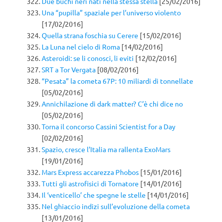
Due buchi neri nati nella stessa stella
[25/02/2016]
Una “pupilla” spaziale per l’universo violento
[17/02/2016]
Quella strana foschia su Cerere
[15/02/2016]
La Luna nel cielo di Roma
[14/02/2016]
Asteroidi: se li conosci, li eviti
[12/02/2016]
SRT a Tor Vergata
[08/02/2016]
“Pesata” la cometa 67P: 10 miliardi di tonnellate
[05/02/2016]
Annichilazione di dark matter? C’è chi dice no
[05/02/2016]
Torna il concorso Cassini Scientist for a Day
[02/02/2016]
Spazio, cresce l’Italia ma rallenta ExoMars
[19/01/2016]
Mars Express accarezza Phobos
[15/01/2016]
Tutti gli astrofisici di Tornatore
[14/01/2016]
Il ‘venticello’ che spegne le stelle
[14/01/2016]
Nel ghiaccio indizi sull’evoluzione della cometa
[13/01/2016]