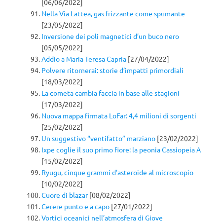
[06/06/2022]
Nella Via Lattea, gas frizzante come spumante
[23/05/2022]
Inversione dei poli magnetici d’un buco nero
[05/05/2022]
Addio a Maria Teresa Capria
[27/04/2022]
Polvere ritornerai: storie d’impatti primordiali
[18/03/2022]
La cometa cambia faccia in base alle stagioni
[17/03/2022]
Nuova mappa firmata LoFar: 4,4 milioni di sorgenti
[25/02/2022]
Un suggestivo “ventifatto” marziano
[23/02/2022]
Ixpe coglie il suo primo fiore: la peonia Cassiopeia A
[15/02/2022]
Ryugu, cinque grammi d’asteroide al microscopio
[10/02/2022]
Cuore di blazar
[08/02/2022]
Cerere punto e a capo
[27/01/2022]
Vortici oceanici nell’atmosfera di Giove