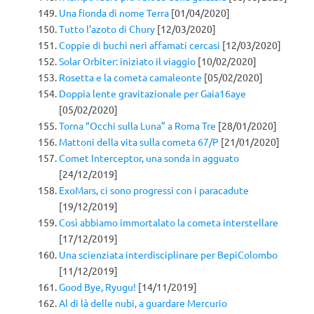
Una fionda di nome Terra
[01/04/2020]
Tutto l’azoto di Chury
[12/03/2020]
Coppie di buchi neri affamati cercasi
[12/03/2020]
Solar Orbiter: iniziato il viaggio
[10/02/2020]
Rosetta e la cometa camaleonte
[05/02/2020]
Doppia lente gravitazionale per Gaia16aye
[05/02/2020]
Torna “Occhi sulla Luna” a Roma Tre
[28/01/2020]
Mattoni della vita sulla cometa 67/P
[21/01/2020]
Comet Interceptor, una sonda in agguato
[24/12/2019]
ExoMars, ci sono progressi con i paracadute
[19/12/2019]
Così abbiamo immortalato la cometa interstellare
[17/12/2019]
Una scienziata interdisciplinare per BepiColombo
[11/12/2019]
Good Bye, Ryugu!
[14/11/2019]
Al di là delle nubi, a guardare Mercurio