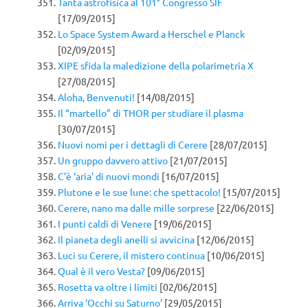
Tanta astrofisica al 101° Congresso SIF
[17/09/2015]
Lo Space System Award a Herschel e Planck
[02/09/2015]
XIPE sfida la maledizione della polarimetria X
[27/08/2015]
Aloha, Benvenuti!
[14/08/2015]
Il “martello” di THOR per studiare il plasma
[30/07/2015]
Nuovi nomi per i dettagli di Cerere
[28/07/2015]
Un gruppo davvero attivo
[21/07/2015]
C’è ‘aria’ di nuovi mondi
[16/07/2015]
Plutone e le sue lune: che spettacolo!
[15/07/2015]
Cerere, nano ma dalle mille sorprese
[22/06/2015]
I punti caldi di Venere
[19/06/2015]
Il pianeta degli anelli si avvicina
[12/06/2015]
Luci su Cerere, il mistero continua
[10/06/2015]
Qual è il vero Vesta?
[09/06/2015]
Rosetta va oltre i limiti
[02/06/2015]
Arriva ‘Occhi su Saturno’
[29/05/2015]