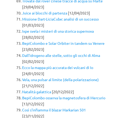
Trovate dal rover cinese tracce di acqua su Marte
[29/04/2023]
Juice ai blocchi di partenza
[12/04/2023]
Missione Dart-LiciaCube: analisi di un successo
[01/03/2023]
Ixpe svela i misteri di una storica supernova
[28/02/2023]
BepiColombo e Solar Orbiter in tandem su Venere
[23/02/2023]
Dall’idrogeno alle stelle, sotto gli occhi di Alma
[02/02/2023]
Ecco la mappa più accurata dei vulcani di Io
[24/01/2023]
Vela, una pulsar al limite (della polarizzazione)
[21/12/2022]
Natalità galattica
[20/12/2022]
BepiColombo osserva la magnetosfera di Mercurio
[13/12/2022]
Così s’infiamma il blazar Markarian 501
[23/11/2022]