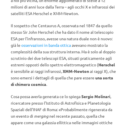
a noi più vicina, un enorme agglomerato di stelle a 12
milioni di anni luce dalla Terra – agli occhi X e infrarossi dei
satelliti ESA Herschel e XMM-Newton.
Il sospetto che Centaurus A, osservata nel 1847 da quello
stesso Sir John Herschel che ha dato il nome al telescopio
ESA per l’infrarosso, avesse una natura duale non è nuovo:
già le
osservazioni in banda ottica
avevano mostrato la
complessità della sua struttura interna. Ma è solo al doppio
scrutinio dei due telescopi ESA, situati praticamente agli
estremi opposti dello spettro elettromagnetico (
Herschel
è sensibile ai raggi infrarossi,
XMM-Newton
ai raggi X), che
sono emersi i dettagli di quella che pare essere
una sorta
di chimera cosmica
.
Cosa possa averla generata ce lo spiega
Sergio Molinari
,
ricercatore presso l’Istituto di Astrofisica e Planetologia
Spaziali dell’INAF di Roma: «Probabilmente rigenerata da
un evento di
merging
nel recente passato, quella che
appare come una galassia ellittica nelle immagini ottiche