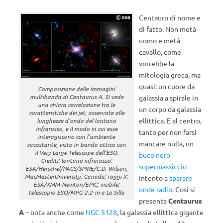
Centauro di nome e
di fatto. Non metà
uomo e metà
cavallo, come
vorrebbe la
mitologia greca, ma
quasi: un cuore da
Composizione delle immagini
multibanda di Centaurus A. Si vede
galassia a spirale in
una chiara correlazione tra le
un corpo da galassia
caratteristiche dei jet, osservate alle
ellittica. E al centro,
lunghezze d’onda del lontano
infrarosso, e il modo in cui esse
tanto per non farsi
interagiscono con l’ambiente
mancare nulla, un
circostante, visto in banda ottica con
il Very Large Telescope dell’ESO.
buco nero
Crediti: lontano infrarosso:
supermassiccio
ESA/Herschel/PACS/SPIRE/C.D. Wilson,
MacMasterUniversity, Canada; raggi X:
intento a
sparare
ESA/XMM-Newton/EPIC; visibile:
onde radio
. Così si
telescopio ESO/MPG 2.2-m a La Silla
presenta
Centaurus
A
– nota anche come
NGC 5128
, la galassia ellittica gigante