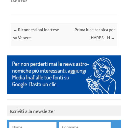
2641/22565
Navigazione articolo
←
Riconnessioni inattese
Prima luce tecnica per
su Venere
HARPS – N
→
Iscriviti alla newsletter