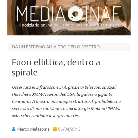
Il notiziario online dell’Istituto nazionale di astrofisica
Vai al contenuto
DA UN ESTREMO ALL’ALTRO DELLO SPETTRO
Fuori ellittica, dentro a
spirale
Osservata in infrarosso e in X, grazie ai telescopi spaziali
Herschel e XMM-Newton dell’ESA, la galassia gigante
Centaurus A mostra una doppia struttura. È probabile che
sia l’esito di una collisione cosmica. Sergio Molinari (INAF):
«Herschel continua a sorprenderci».
Marco Malaspina
06/04/2012