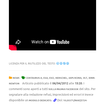
LICENZA PER IL RIUTILIZZO DEL TESTO:
,
,
,
,
,
,
NEWS
CENTAURUS A
ESA
ESO
HERSCHEL
IAPS ROMA
VLT
XMM-
Articolo pubblicato il
06/04/2012
alle
15:20
. I
NEWTON
commenti sono aperti a tutti
del sito. Per
SULLA PAGINA FACEBOOK
segnalare alla redazione refusi, imprecisioni ed errori è invece
disponibile un
.
Doi:
MODULO DEDICATO
10.20371/INAF/2724-