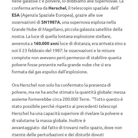
nelle galassie c’è polvere, lo dobbiamo alle supernovae. La
conferma arriva da
Herschel
, il telescopio spaziale dell’
ESA
(Agenzia Spaziale Europea), grazie alle sue
osservazioni di
SN1987A
, una supernova esplosa nella
Grande Nube di Magellano, piccola galassia satellite della
nostra. La luce di quella lontana esplosione stellare,
avvenuta a
160.000 anni
luce di distanza, era arrivata sino a
noi il 23 febbraio del 1987: le osservazioni e le misure
compiute non avevano però permesso di stabilire quanta
polvere fosse presente nella grande nube che si era
formata dal gas espulso dall’esplosione.
Ora Herschel non solo ha confermato la presenza di
polvere, ma ne ha anche stimato la quantità globale: messa
assieme formerebbe circa 200.000 Terre. “Tutto questo è
stato possibile perché rispetto ai precedenti telescopi
Herschel ha una capacità superiore di rivelare la polvere e
di valutarne la massa globale. Inoltre è
avvantaggiato dal fatto di trovarsi nello spazio, dove non
risente delle perturbazioni e dei disturbi dovuti