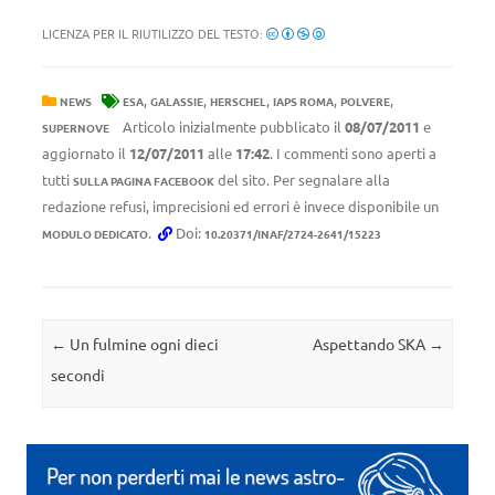
LICENZA PER IL RIUTILIZZO DEL TESTO:
,
,
,
,
,
NEWS
ESA
GALASSIE
HERSCHEL
IAPS ROMA
POLVERE
Articolo inizialmente pubblicato il
08/07/2011
e
SUPERNOVE
aggiornato il
12/07/2011
alle
17:42
. I commenti sono aperti a
tutti
del sito. Per segnalare alla
SULLA PAGINA FACEBOOK
redazione refusi, imprecisioni ed errori è invece disponibile un
.
Doi:
MODULO DEDICATO
10.20371/INAF/2724-2641/15223
Navigazione articolo
←
Un fulmine ogni dieci
Aspettando SKA
→
secondi