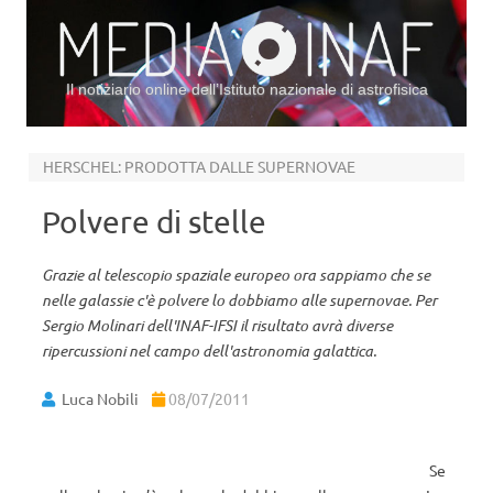
Il notiziario online dell’Istituto nazionale di astrofisica
Vai al contenuto
HERSCHEL: PRODOTTA DALLE SUPERNOVAE
Polvere di stelle
Grazie al telescopio spaziale europeo ora sappiamo che se
nelle galassie c'è polvere lo dobbiamo alle supernovae. Per
Sergio Molinari dell'INAF-IFSI il risultato avrà diverse
ripercussioni nel campo dell'astronomia galattica.
Luca Nobili
08/07/2011
Se