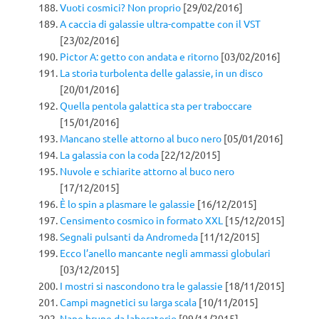
Vuoti cosmici? Non proprio
[29/02/2016]
A caccia di galassie ultra-compatte con il VST
[23/02/2016]
Pictor A: getto con andata e ritorno
[03/02/2016]
La storia turbolenta delle galassie, in un disco
[20/01/2016]
Quella pentola galattica sta per traboccare
[15/01/2016]
Mancano stelle attorno al buco nero
[05/01/2016]
La galassia con la coda
[22/12/2015]
Nuvole e schiarite attorno al buco nero
[17/12/2015]
È lo spin a plasmare le galassie
[16/12/2015]
Censimento cosmico in formato XXL
[15/12/2015]
Segnali pulsanti da Andromeda
[11/12/2015]
Ecco l’anello mancante negli ammassi globulari
[03/12/2015]
I mostri si nascondono tra le galassie
[18/11/2015]
Campi magnetici su larga scala
[10/11/2015]
Nane brune da laboratorio
[09/11/2015]