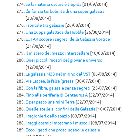
Se la materia oscura è tiepida
[01/09/2014]
L’infanzia turbolenta di una super galassia
[28/08/2014]
Frontale tra galassie
[26/08/2014]
Una zuppa galattica da Hubble
[26/08/2014]
LOFAR scopre i segreti della Galassia Vortice
[21/08/2014]
Il mistero del mezzo interstellare
[18/08/2014]
Quei piccoli mostri del giovane universo
[12/08/2014]
La galassia M33 nel mirino del VST
[06/08/2014]
Via Lattea, la falsa ‘grassa’
[30/07/2014]
Con la fibra, galassie senza segreti
[23/07/2014]
Fino alla periferia di Centaurus A
[22/07/2014]
E per pasto una mini-Terra
[22/07/2014]
Quelle stelle ai confini della Galassia
[10/07/2014]
I ragionieri dello spazio
[09/07/2014]
I raggi cosmici mostrano i muscoli
[08/07/2014]
Ecco i getti che prosciugano le galassie