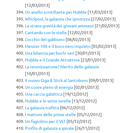
[12/03/2013]
Un anello scintillante per Hubble
[11/03/2013]
Whirlpool, la galassia che ipnotizza
[27/02/2013]
La strana gravità dei giovani ammassi
[21/02/2013]
Cantando con le stelle
[12/02/2013]
L’occhio del gabbiano
[06/02/2013]
Messier 106 e il buco nero inquieto
[05/02/2013]
Una bilancia per buchi neri
[30/01/2013]
Hubble e il Grande Attrattore
[23/01/2013]
La reionizzazione? Merito delle galassie
[10/01/2013]
Il nuovo Giga & Stick al Santobono
[09/01/2013]
Un cuore pieno di energia
[02/01/2013]
Una caccia galattica
[19/12/2012]
Hubble e le sette sorelle
[13/12/2012]
La galassia trafitta
[06/12/2012]
I mattoni delle prime stelle
[05/12/2012]
Un fagiolino per il VLT
[05/12/2012]
Profilo di galassia a spirale
[26/11/2012]