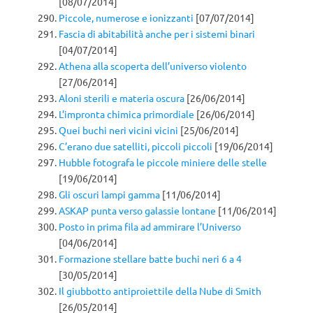
[08/07/2014]
Piccole, numerose e ionizzanti
[07/07/2014]
Fascia di abitabilità anche per i sistemi binari
[04/07/2014]
Athena alla scoperta dell’universo violento
[27/06/2014]
Aloni sterili e materia oscura
[26/06/2014]
L’impronta chimica primordiale
[26/06/2014]
Quei buchi neri vicini vicini
[25/06/2014]
C’erano due satelliti, piccoli piccoli
[19/06/2014]
Hubble fotografa le piccole miniere delle stelle
[19/06/2014]
Gli oscuri lampi gamma
[11/06/2014]
ASKAP punta verso galassie lontane
[11/06/2014]
Posto in prima fila ad ammirare l’Universo
[04/06/2014]
Formazione stellare batte buchi neri 6 a 4
[30/05/2014]
Il giubbotto antiproiettile della Nube di Smith
[26/05/2014]