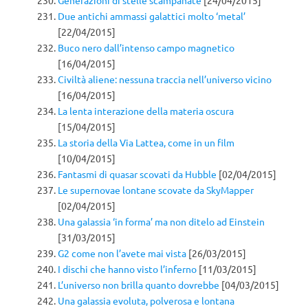
Generazioni di stelle scampanate
[24/04/2015]
Due antichi ammassi galattici molto ‘metal’
[22/04/2015]
Buco nero dall’intenso campo magnetico
[16/04/2015]
Civiltà aliene: nessuna traccia nell’universo vicino
[16/04/2015]
La lenta interazione della materia oscura
[15/04/2015]
La storia della Via Lattea, come in un film
[10/04/2015]
Fantasmi di quasar scovati da Hubble
[02/04/2015]
Le supernovae lontane scovate da SkyMapper
[02/04/2015]
Una galassia ‘in forma’ ma non ditelo ad Einstein
[31/03/2015]
G2 come non l’avete mai vista
[26/03/2015]
I dischi che hanno visto l’inferno
[11/03/2015]
L’universo non brilla quanto dovrebbe
[04/03/2015]
Una galassia evoluta, polverosa e lontana