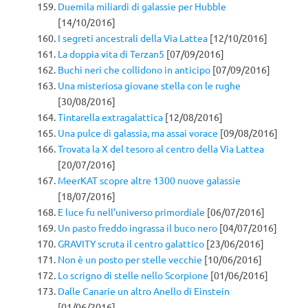
Duemila miliardi di galassie per Hubble
[14/10/2016]
I segreti ancestrali della Via Lattea
[12/10/2016]
La doppia vita di Terzan5
[07/09/2016]
Buchi neri che collidono in anticipo
[07/09/2016]
Una misteriosa giovane stella con le rughe
[30/08/2016]
Tintarella extragalattica
[12/08/2016]
Una pulce di galassia, ma assai vorace
[09/08/2016]
Trovata la X del tesoro al centro della Via Lattea
[20/07/2016]
MeerKAT scopre altre 1300 nuove galassie
[18/07/2016]
E luce fu nell’universo primordiale
[06/07/2016]
Un pasto freddo ingrassa il buco nero
[04/07/2016]
GRAVITY scruta il centro galattico
[23/06/2016]
Non è un posto per stelle vecchie
[10/06/2016]
Lo scrigno di stelle nello Scorpione
[01/06/2016]
Dalle Canarie un altro Anello di Einstein
[01/06/2016]