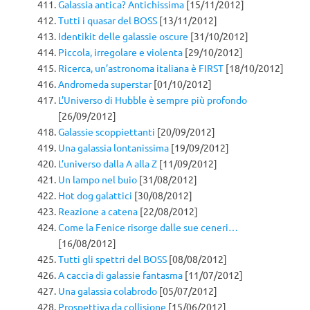
Galassia antica? Antichissima
[15/11/2012]
Tutti i quasar del BOSS
[13/11/2012]
Identikit delle galassie oscure
[31/10/2012]
Piccola, irregolare e violenta
[29/10/2012]
Ricerca, un’astronoma italiana è FIRST
[18/10/2012]
Andromeda superstar
[01/10/2012]
L’Universo di Hubble è sempre più profondo
[26/09/2012]
Galassie scoppiettanti
[20/09/2012]
Una galassia lontanissima
[19/09/2012]
L’universo dalla A alla Z
[11/09/2012]
Un lampo nel buio
[31/08/2012]
Hot dog galattici
[30/08/2012]
Reazione a catena
[22/08/2012]
Come la Fenice risorge dalle sue ceneri…
[16/08/2012]
Tutti gli spettri del BOSS
[08/08/2012]
A caccia di galassie fantasma
[11/07/2012]
Una galassia colabrodo
[05/07/2012]
Prospettiva da collisione
[15/06/2012]