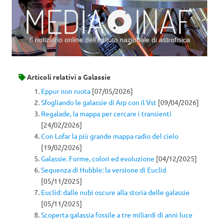
Il notiziario online dell’Istituto nazionale di astrofisica
Vai al contenuto
Articoli relativi a
Galassie
Eppur non ruota
[07/05/2026]
Sfogliando le galassie di Arp con il Vst
[09/04/2026]
Regalade, la mappa per cercare i transienti
[24/02/2026]
Con Lofar la più grande mappa radio del cielo
[19/02/2026]
Galassie. Forme, colori ed evoluzione
[04/12/2025]
Sequenza di Hubble: la versione di Euclid
[05/11/2025]
Euclid: dalle nubi oscure alla storia delle galassie
[05/11/2025]
Scoperta galassia fossile a tre miliardi di anni luce