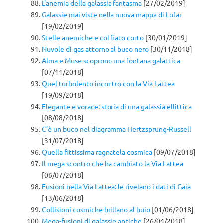
L’anemia della galassia fantasma
[27/02/2019]
Galassie mai viste nella nuova mappa di Lofar
[19/02/2019]
Stelle anemiche e col fiato corto
[30/01/2019]
Nuvole di gas attorno al buco nero
[30/11/2018]
Alma e Muse scoprono una fontana galattica
[07/11/2018]
Quel turbolento incontro con la Via Lattea
[19/09/2018]
Elegante e vorace: storia di una galassia ellittica
[08/08/2018]
C’è un buco nel diagramma Hertzsprung-Russell
[31/07/2018]
Quella fittissima ragnatela cosmica
[09/07/2018]
Il mega scontro che ha cambiato la Via Lattea
[06/07/2018]
Fusioni nella Via Lattea: le rivelano i dati di Gaia
[13/06/2018]
Collisioni cosmiche brillano al buio
[01/06/2018]
Mega-fusioni di galassie antiche
[26/04/2018]