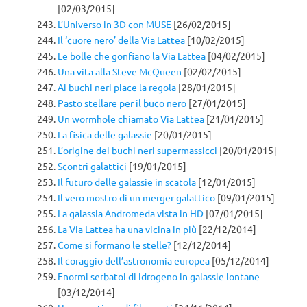
[02/03/2015]
L’Universo in 3D con MUSE
[26/02/2015]
Il ‘cuore nero’ della Via Lattea
[10/02/2015]
Le bolle che gonfiano la Via Lattea
[04/02/2015]
Una vita alla Steve McQueen
[02/02/2015]
Ai buchi neri piace la regola
[28/01/2015]
Pasto stellare per il buco nero
[27/01/2015]
Un wormhole chiamato Via Lattea
[21/01/2015]
La fisica delle galassie
[20/01/2015]
L’origine dei buchi neri supermassicci
[20/01/2015]
Scontri galattici
[19/01/2015]
Il futuro delle galassie in scatola
[12/01/2015]
Il vero mostro di un merger galattico
[09/01/2015]
La galassia Andromeda vista in HD
[07/01/2015]
La Via Lattea ha una vicina in più
[22/12/2014]
Come si formano le stelle?
[12/12/2014]
Il coraggio dell’astronomia europea
[05/12/2014]
Enormi serbatoi di idrogeno in galassie lontane
[03/12/2014]