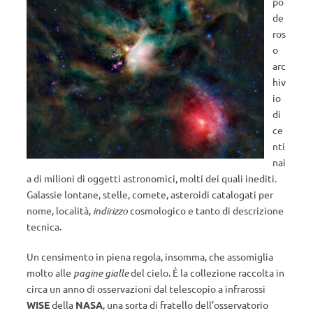
po
de
ros
o
arc
hiv
io
di
ce
nti
nai
a di milioni di oggetti astronomici, molti dei quali inediti.
Galassie lontane, stelle, comete, asteroidi catalogati per
nome, località,
indirizzo
cosmologico e tanto di descrizione
tecnica.
Un censimento in piena regola, insomma, che assomiglia
molto alle
pagine gialle
del cielo. È la collezione raccolta in
circa un anno di osservazioni dal telescopio a infrarossi
WISE
della
NASA
, una sorta di fratello dell’osservatorio