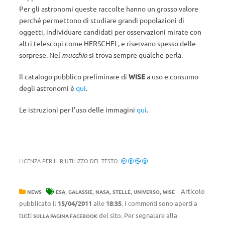
Per gli astronomi queste raccolte hanno un grosso valore
perché permettono di studiare grandi popolazioni di
oggetti, individuare candidati per osservazioni mirate con
altri telescopi come HERSCHEL, e riservano spesso delle
sorprese. Nel
mucchio
si trova sempre qualche perla.
Il catalogo pubblico preliminare di
WISE
a uso e consumo
degli astronomi è
qui
.
Le istruzioni per l’uso delle immagini
qui
.
LICENZA PER IL RIUTILIZZO DEL TESTO:
,
,
,
,
,
Articolo
NEWS
ESA
GALASSIE
NASA
STELLE
UNIVERSO
WISE
pubblicato il
15/04/2011
alle
18:35
. I commenti sono aperti a
tutti
del sito. Per segnalare alla
SULLA PAGINA FACEBOOK