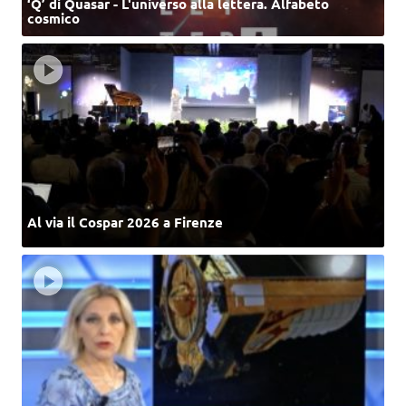
‘Q’ di Quasar - L'universo alla lettera. Alfabeto
cosmico
Al via il Cospar 2026 a Firenze