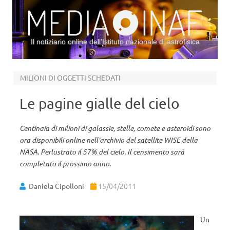
Il notiziario online dell’Istituto nazionale di astrofisica
Vai al contenuto
MILIONI DI OGGETTI SCHEDATI
Le pagine gialle del cielo
Centinaia di milioni di galassie, stelle, comete e asteroidi sono
ora disponibili online nell'archivio del satellite WISE della
NASA. Perlustrato il 57% del cielo. Il censimento sarà
completato il prossimo anno.
Daniela Cipolloni
15/04/2011
Un