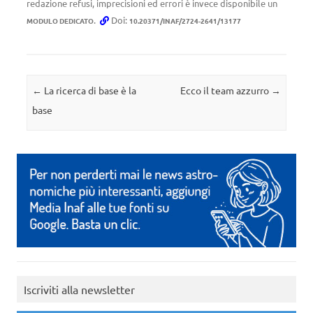
redazione refusi, imprecisioni ed errori è invece disponibile un
.
Doi:
MODULO DEDICATO
10.20371/INAF/2724-2641/13177
Navigazione articolo
←
La ricerca di base è la
Ecco il team azzurro
→
base
Iscriviti alla newsletter