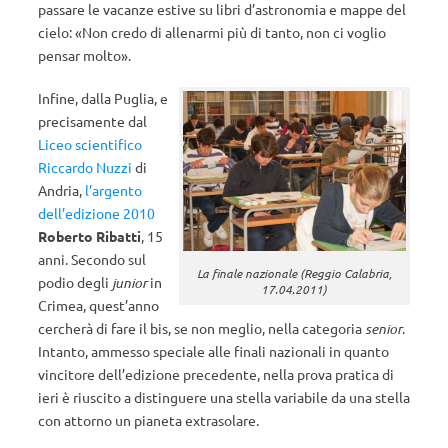
passare le vacanze estive su libri d’astronomia e mappe del
cielo: «Non credo di allenarmi più di tanto, non ci voglio
pensar molto».
Infine, dalla Puglia, e
precisamente dal
Liceo scientifico
Riccardo Nuzzi
di
Andria,
l’argento
dell’edizione 2010
Roberto Ribatti
, 15
anni. Secondo sul
La finale nazionale (Reggio Calabria,
podio degli
junior
in
17.04.2011)
Crimea, quest’anno
cercherà di fare il bis, se non meglio, nella categoria
senior
.
Intanto, ammesso speciale alle finali nazionali in quanto
vincitore dell’edizione precedente, nella prova pratica di
ieri è riuscito a distinguere una stella variabile da una stella
con attorno un pianeta extrasolare.