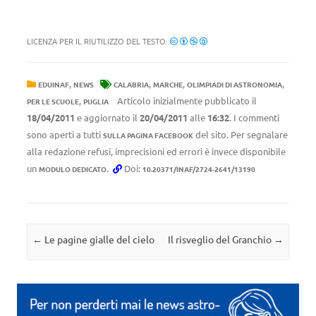
LICENZA PER IL RIUTILIZZO DEL TESTO:
,
,
,
,
EDUINAF
NEWS
CALABRIA
MARCHE
OLIMPIADI DI ASTRONOMIA
,
Articolo inizialmente pubblicato il
PER LE SCUOLE
PUGLIA
18/04/2011
e aggiornato il
20/04/2011
alle
16:32
. I commenti
sono aperti a tutti
del sito. Per segnalare
SULLA PAGINA FACEBOOK
alla redazione refusi, imprecisioni ed errori è invece disponibile
un
.
Doi:
MODULO DEDICATO
10.20371/INAF/2724-2641/13190
Navigazione articolo
←
Le pagine gialle del cielo
Il risveglio del Granchio
→