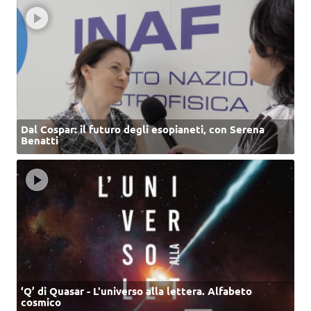
Dal Cospar: il futuro degli esopianeti, con Serena
Benatti
‘Q’ di Quasar - L'universo alla lettera. Alfabeto
cosmico