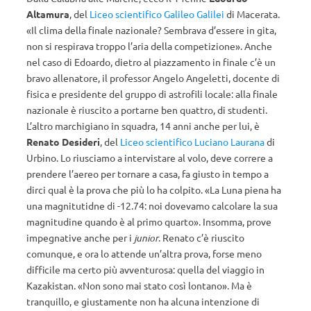
Altamura
, del
Liceo scientifico Galileo Galilei
di Macerata.
«Il clima della finale nazionale? Sembrava d’essere in gita,
non si respirava troppo l’aria della competizione». Anche
nel caso di Edoardo, dietro al piazzamento in finale c’è un
bravo allenatore, il professor Angelo Angeletti, docente di
fisica e presidente del gruppo di astrofili locale: alla finale
nazionale è riuscito a portarne ben quattro, di studenti.
L’altro marchigiano in squadra, 14 anni anche per lui, è
Renato Desideri
, del
Liceo scientifico Luciano Laurana
di
Urbino. Lo riusciamo a intervistare al volo, deve correre a
prendere l’aereo per tornare a casa, fa giusto in tempo a
dirci qual è la prova che più lo ha colpito. «La Luna piena ha
una magnitutidne di -12.74: noi dovevamo calcolare la sua
magnitudine quando è al primo quarto». Insomma, prove
impegnative anche per i
junior
. Renato c’è riuscito
comunque, e ora lo attende un’altra prova, forse meno
difficile ma certo più avventurosa: quella del viaggio in
Kazakistan. «Non sono mai stato così lontano». Ma è
tranquillo, e giustamente non ha alcuna intenzione di