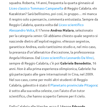
squadra. Roberta, 14 anni, frequenta la quarta ginnasio al
Liceo classico Tommaso Campanella
di Reggio Calabria. «In
Kazakistan? Sarà bellissimo, poi così, in gruppo… mi manca
il respiro solo a pensarci», commenta entusiasta. Sempre da
Reggio Calabria, questa volta dal
Liceo scientifico
Alessandro Volta
, il 17enne
Andrea Malara
, selezionato
per la categoria
senior
. Gli abbiamo chiesto quale segreto si
nasconde dietro all’
exploit
reggino. «Nessun segreto»,
garantisce Andrea, «solo tantissimo studio e, nel mio caso,
la presenza d’un’allenatrice d’eccezione, la professoressa
Angela Misiano». Dal
Liceo scientifico Leonardo Da Vinci
,
sempre di Reggio Calabria, c’è poi
Gabriele Benedetto
, 16
anni. Non è alla prima esperienza olimpionica, Gabriele: ha
già partecipato alle gare internazionali in Cina, nel 2009.
Nel suo caso, come per molti altri studenti di Reggio
Calabria, galeotto è stato il
Planetario provinciale Pitagora
:
è sotto alla sua volta celeste, con l’aiuto d’un tutor
scientifico, che hanno scoperto l’amore per il cielo.
Dalla Calabria alle Marche, ecco il 14enne
Edoardo