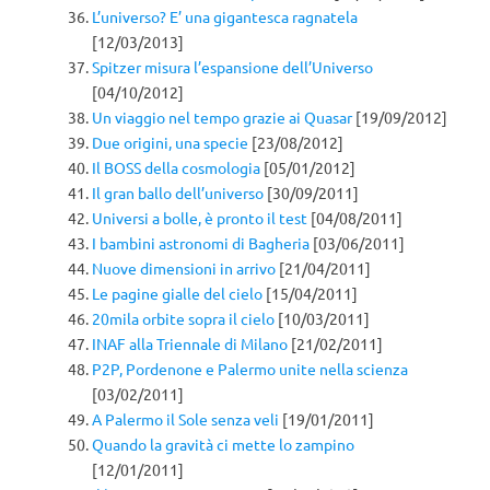
L’universo? E’ una gigantesca ragnatela
[12/03/2013]
Spitzer misura l’espansione dell’Universo
[04/10/2012]
Un viaggio nel tempo grazie ai Quasar
[19/09/2012]
Due origini, una specie
[23/08/2012]
Il BOSS della cosmologia
[05/01/2012]
Il gran ballo dell’universo
[30/09/2011]
Universi a bolle, è pronto il test
[04/08/2011]
I bambini astronomi di Bagheria
[03/06/2011]
Nuove dimensioni in arrivo
[21/04/2011]
Le pagine gialle del cielo
[15/04/2011]
20mila orbite sopra il cielo
[10/03/2011]
INAF alla Triennale di Milano
[21/02/2011]
P2P, Pordenone e Palermo unite nella scienza
[03/02/2011]
A Palermo il Sole senza veli
[19/01/2011]
Quando la gravità ci mette lo zampino
[12/01/2011]