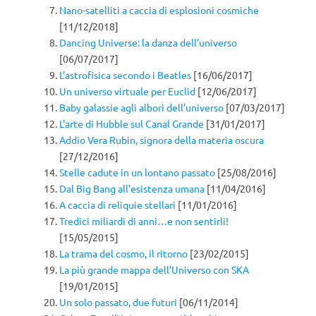
Nano-satelliti a caccia di esplosioni cosmiche
[11/12/2018]
Dancing Universe: la danza dell’universo
[06/07/2017]
L’astrofisica secondo i Beatles
[16/06/2017]
Un universo virtuale per Euclid
[12/06/2017]
Baby galassie agli albori dell’universo
[07/03/2017]
L’arte di Hubble sul Canal Grande
[31/01/2017]
Addio Vera Rubin, signora della materia oscura
[27/12/2016]
Stelle cadute in un lontano passato
[25/08/2016]
Dal Big Bang all’esistenza umana
[11/04/2016]
A caccia di reliquie stellari
[11/01/2016]
Tredici miliardi di anni…e non sentirli!
[15/05/2015]
La trama del cosmo, il ritorno
[23/02/2015]
La più grande mappa dell’Universo con SKA
[19/01/2015]
Un solo passato, due futuri
[06/11/2014]