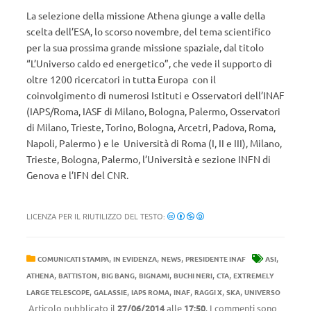
La selezione della missione Athena giunge a valle della
scelta dell’ESA, lo scorso novembre, del tema scientifico
per la sua prossima grande missione spaziale, dal titolo
“L’Universo caldo ed energetico”, che vede il supporto di
oltre 1200 ricercatori in tutta Europa con il
coinvolgimento di numerosi Istituti e Osservatori dell’INAF
(IAPS/Roma, IASF di Milano, Bologna, Palermo, Osservatori
di Milano, Trieste, Torino, Bologna, Arcetri, Padova, Roma,
Napoli, Palermo ) e le Università di Roma (I, II e III), Milano,
Trieste, Bologna, Palermo, l’Università e sezione INFN di
Genova e l’IFN del CNR.
LICENZA PER IL RIUTILIZZO DEL TESTO:
,
,
,
,
COMUNICATI STAMPA
IN EVIDENZA
NEWS
PRESIDENTE INAF
ASI
,
,
,
,
,
,
ATHENA
BATTISTON
BIG BANG
BIGNAMI
BUCHI NERI
CTA
EXTREMELY
,
,
,
,
,
,
LARGE TELESCOPE
GALASSIE
IAPS ROMA
INAF
RAGGI X
SKA
UNIVERSO
Articolo pubblicato il
27/06/2014
alle
17:50
. I commenti sono