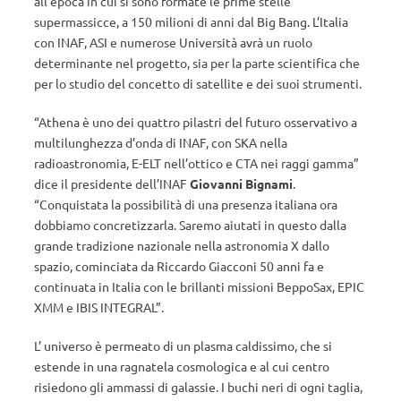
all’epoca in cui si sono formate le prime stelle
supermassicce, a 150 milioni di anni dal Big Bang. L’Italia
con INAF, ASI e numerose Università avrà un ruolo
determinante nel progetto, sia per la parte scientifica che
per lo studio del concetto di satellite e dei suoi strumenti.
“Athena è uno dei quattro pilastri del futuro osservativo a
multilunghezza d’onda di INAF, con SKA nella
radioastronomia, E-ELT nell’ottico e CTA nei raggi gamma”
dice il presidente dell’INAF
Giovanni Bignami
.
“Conquistata la possibilità di una presenza italiana ora
dobbiamo concretizzarla. Saremo aiutati in questo dalla
grande tradizione nazionale nella astronomia X dallo
spazio, cominciata da Riccardo Giacconi 50 anni fa e
continuata in Italia con le brillanti missioni BeppoSax, EPIC
XMM e IBIS INTEGRAL”.
L’ universo è permeato di un plasma caldissimo, che si
estende in una ragnatela cosmologica e al cui centro
risiedono gli ammassi di galassie. I buchi neri di ogni taglia,