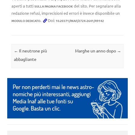
aperti a tutti
del sito. Per segnalare alla
SULLA PAGINA FACEBOOK
redazione refusi, imprecisioni ed errori è invece disponibile un
.
Doi:
MODULO DEDICATO
10.20371/INAF/2724-2641/49142
Navigazione articolo
←
Il neutrone più
Marghe un anno dopo
→
abbagliante