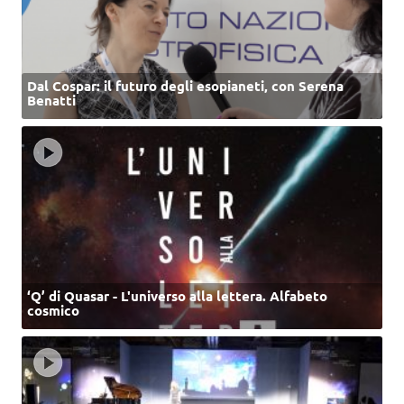
Dal Cospar: il futuro degli esopianeti, con Serena
Benatti
‘Q’ di Quasar - L'universo alla lettera. Alfabeto
cosmico