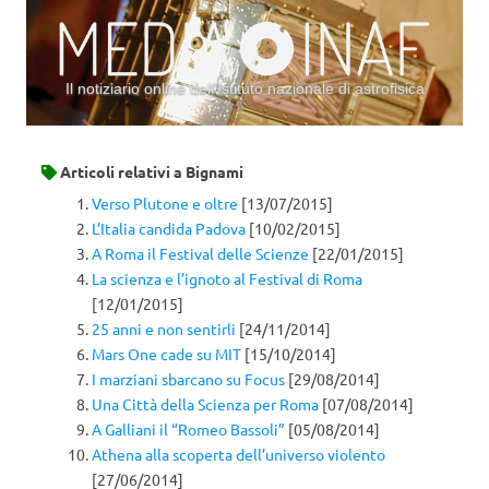
Il notiziario online dell’Istituto nazionale di astrofisica
Vai al contenuto
Articoli relativi a
Bignami
Verso Plutone e oltre
[13/07/2015]
L’Italia candida Padova
[10/02/2015]
A Roma il Festival delle Scienze
[22/01/2015]
La scienza e l’ignoto al Festival di Roma
[12/01/2015]
25 anni e non sentirli
[24/11/2014]
Mars One cade su MIT
[15/10/2014]
I marziani sbarcano su Focus
[29/08/2014]
Una Città della Scienza per Roma
[07/08/2014]
A Galliani il “Romeo Bassoli”
[05/08/2014]
Athena alla scoperta dell’universo violento
[27/06/2014]