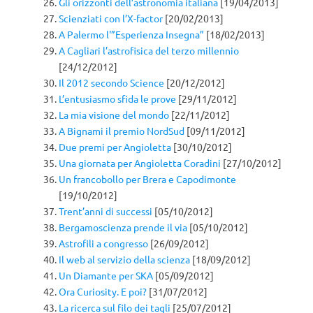
Gli orizzonti dell’astronomia italiana
[19/04/2013]
Scienziati con l’X-factor
[20/02/2013]
A Palermo l'”Esperienza Insegna”
[18/02/2013]
A Cagliari l’astrofisica del terzo millennio
[24/12/2012]
Il 2012 secondo Science
[20/12/2012]
L’entusiasmo sfida le prove
[29/11/2012]
La mia visione del mondo
[22/11/2012]
A Bignami il premio NordSud
[09/11/2012]
Due premi per Angioletta
[30/10/2012]
Una giornata per Angioletta Coradini
[27/10/2012]
Un francobollo per Brera e Capodimonte
[19/10/2012]
Trent’anni di successi
[05/10/2012]
Bergamoscienza prende il via
[05/10/2012]
Astrofili a congresso
[26/09/2012]
Il web al servizio della scienza
[18/09/2012]
Un Diamante per SKA
[05/09/2012]
Ora Curiosity. E poi?
[31/07/2012]
La ricerca sul filo dei tagli
[25/07/2012]