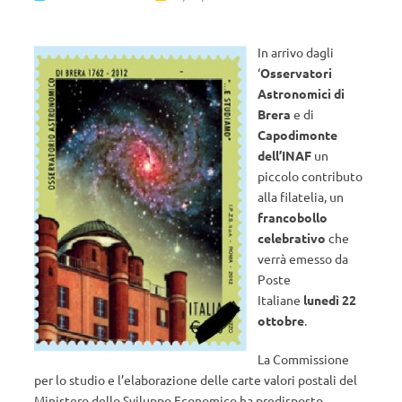
In arrivo dagli
‘
Osservatori
Astronomici di
Brera
e di
Capodimonte
dell’INAF
un
piccolo contributo
alla filatelia, un
francobollo
celebrativo
che
verrà emesso da
Poste
Italiane
lunedì 22
ottobre
.
La Commissione
per lo studio e l’elaborazione delle carte valori postali del
Ministero dello Sviluppo Economico ha predisposto