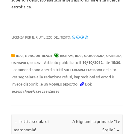
astrofisica.
LICENZA PER IL RIUTILIZZO DEL TESTO:
,
,
,
,
,
,
INAF
NEWS
OUTREACH
BIGNAMI
INAF
OA BOLOGNA
OA BRERA
,
Articolo pubblicato il
19/10/2012
alle
15:39
.
OA NAPOLI
SIGRAV
I commenti sono aperti a tutti
del sito.
SULLA PAGINA FACEBOOK
Per segnalare alla redazione refusi, imprecisioni ed errori è
invece disponibile un
.
Doi:
MODULO DEDICATO
10.20371/INAF/2724-2641/28556
Navigazione articolo
←
Tutti a scuola di
A Bignami la prima de “Le
astronomia!
Stelle”
→