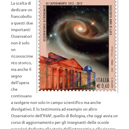
La scelta di
dedicare un
francobollo
a questi due
importanti
Osservatori
non è solo
un
riconoscime
nto storico,
ma anche il
segno
dell’opera
che
continuano
a svolgere non solo in campo scientifico ma anche
divulgativo. E lo testimonia ad esempio un altro
Osservatorio dell’INAF, quello di Bologna, che oggi avvia un
corso di aggiornamento per gli insegnanti delle scuole
superiori dedicato alla storia dell’astronomia e alla ricerca