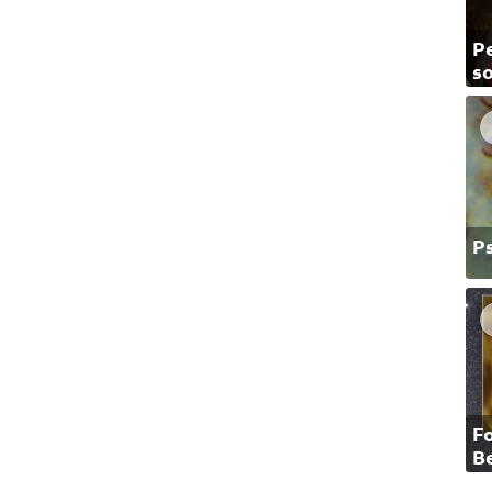
Pe
so
P
F
B