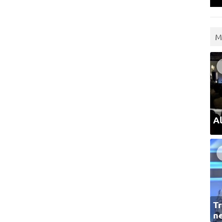
M
Al
Tr
ne