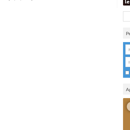
l
Rice
per:
P
A