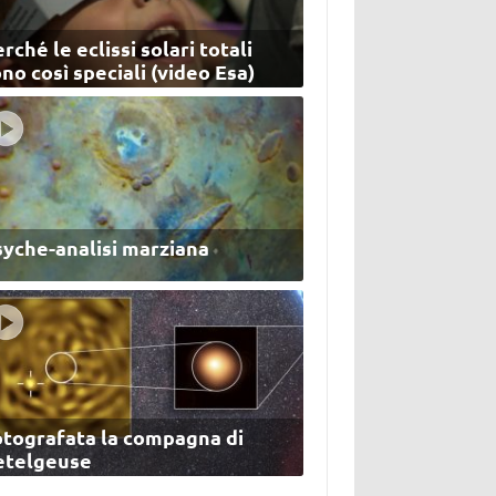
rché le eclissi solari totali
no così speciali (video Esa)
syche-analisi marziana
otografata la compagna di
etelgeuse