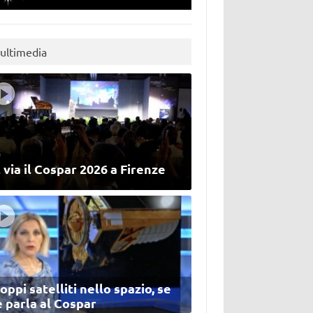
ultimedia
 via il Cospar 2026 a Firenze
oppi satelliti nello spazio, se
 parla al Cospar