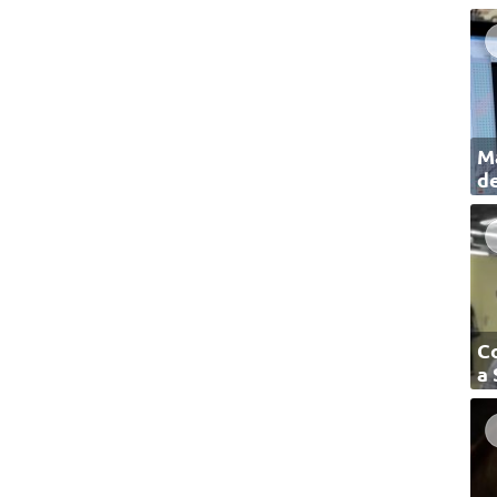
Ma
de
C
a