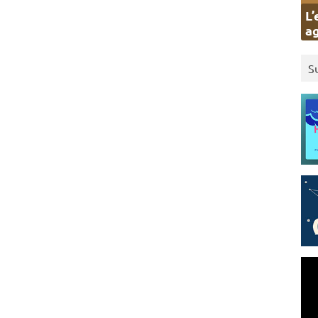
L’
ag
S