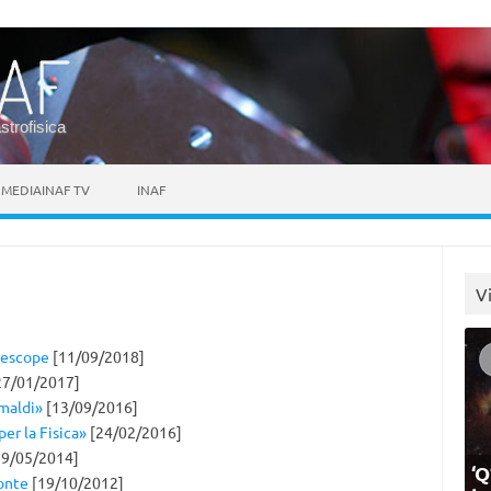
astrofisica
MEDIAINAF TV
INAF
V
elescope
[11/09/2018]
27/01/2017]
Amaldi»
[13/09/2016]
per la Fisica»
[24/02/2016]
9/05/2014]
‘Q
onte
[19/10/2012]