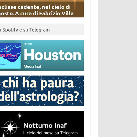
eclisse cadente, nel cielo di
osto. A cura di Fabrizio Villa
u Spotify e su Telegram