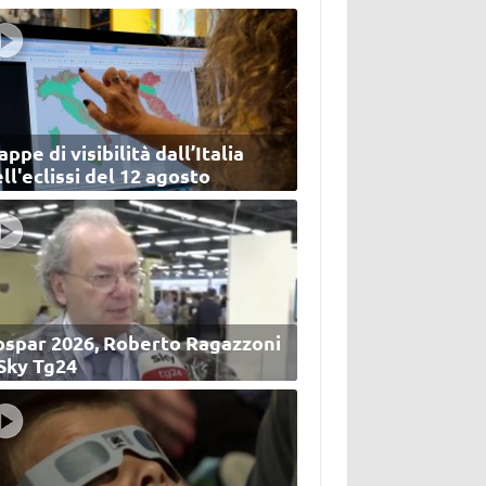
ppe di visibilità dall’Italia
ll'eclissi del 12 agosto
ospar 2026, Roberto Ragazzoni
 Sky Tg24