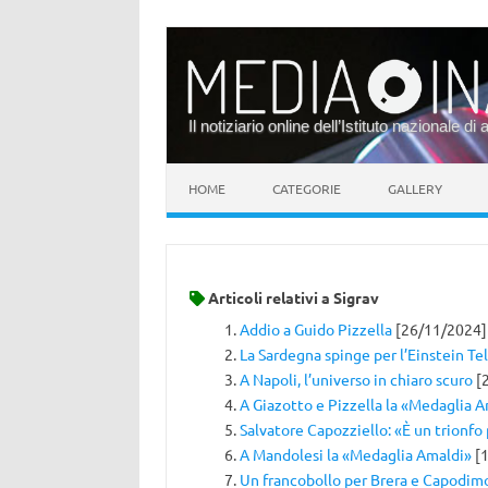
Il notiziario online dell’Istituto nazionale di 
Vai al contenuto
HOME
CATEGORIE
GALLERY
Articoli relativi a
Sigrav
Addio a Guido Pizzella
[26/11/2024]
La Sardegna spinge per l’Einstein T
A Napoli, l’universo in chiaro scuro
[
A Giazotto e Pizzella la «Medaglia 
Salvatore Capozziello: «È un trionfo 
A Mandolesi la «Medaglia Amaldi»
[1
Un francobollo per Brera e Capodim