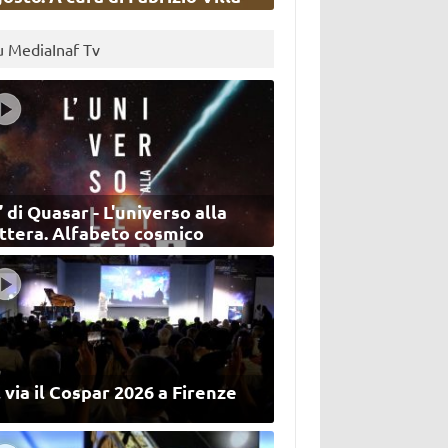
u MediaInaf Tv
’ di Quasar - L'universo alla
ettera. Alfabeto cosmico
 via il Cospar 2026 a Firenze