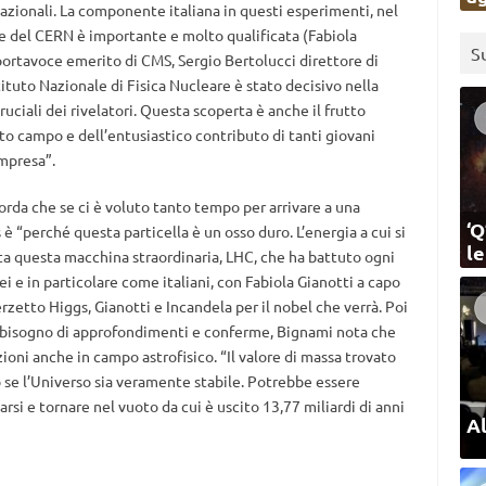
rnazionali. La componente italiana in questi esperimenti, nel
ne del CERN è importante e molto qualificata (Fabiola
S
portavoce emerito di CMS, Sergio Bertolucci direttore di
stituto Nazionale di Fisica Nucleare è stato decisivo nella
ruciali dei rivelatori. Questa scoperta è anche il frutto
sto campo e dell’entusiastico contributo di tanti giovani
impresa”.
corda che se ci è voluto tanto tempo per arrivare a una
‘Q
è “perché questa particella è un osso duro. L’energia a cui si
l
luta questa macchina straordinaria, LHC, che ha battuto ogni
i e in particolare come italiani, con Fabiola Gianotti a capo
rzetto Higgs, Gianotti e Incandela per il nobel che verrà. Poi
ano bisogno di approfondimenti e conferme, Bignami nota che
ioni anche in campo astrofisico. “Il valore di massa trovato
o se l’Universo sia veramente stabile. Potrebbe essere
rsi e tornare nel vuoto da cui è uscito 13,77 miliardi di anni
Al