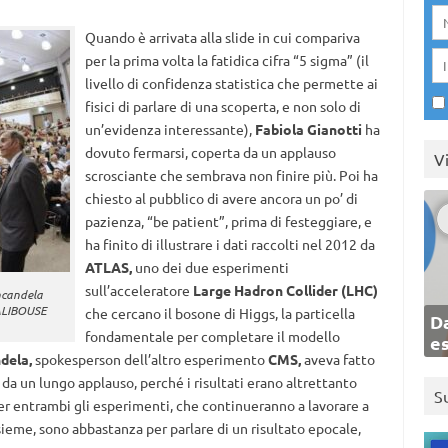
Quando è arrivata alla slide in cui compariva
per la prima volta la fatidica cifra “5 sigma” (il
livello di confidenza statistica che permette ai
fisici di parlare di una scoperta, e non solo di
un’evidenza interessante),
Fabiola Gianotti
ha
dovuto fermarsi, coperta da un applauso
V
scrosciante che sembrava non finire più. Poi ha
chiesto al pubblico di avere ancora un po’ di
pazienza, “be patient”, prima di festeggiare, e
ha finito di illustrare i dati raccolti nel 2012 da
ATLAS,
uno dei due esperimenti
sull’acceleratore
Large Hadron Collider (LHC)
Incandela
BALIBOUSE
che cercano il bosone di Higgs, la particella
Da
fondamentale per completare il modello
e
ndela,
spokesperson dell’altro esperimento
CMS,
aveva fatto
o da un lungo applauso, perché i risultati erano altrettanto
S
per entrambi gli esperimenti, che continueranno a lavorare a
ieme, sono abbastanza per parlare di un risultato epocale,