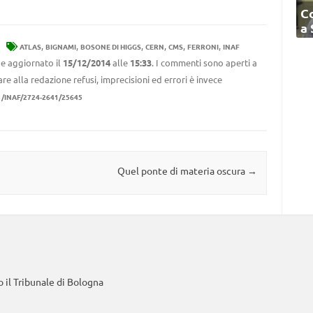
C
a
,
,
,
,
,
,
ATLAS
BIGNAMI
BOSONE DI HIGGS
CERN
CMS
FERRONI
INAF
e aggiornato il
15/12/2014
alle
15:33
. I commenti sono aperti a
re alla redazione refusi, imprecisioni ed errori è invece
1/INAF/2724-2641/25645
Quel ponte di materia oscura
→
 il Tribunale di Bologna