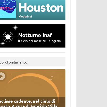
pprofondimento
eclisse cadente, nel cielo di
osto. A cura di Fabrizio Villa