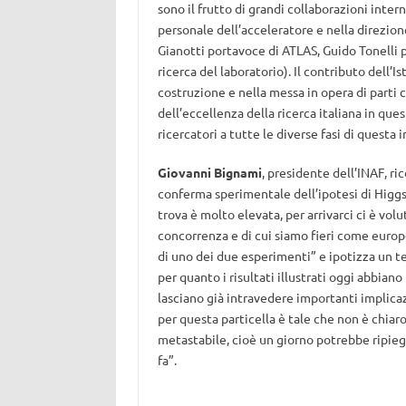
sono il frutto di grandi collaborazioni inte
personale dell’acceleratore e nella direzio
Gianotti portavoce di ATLAS, Guido Tonelli 
ricerca del laboratorio). Il contributo dell’I
costruzione e nella messa in opera di parti c
dell’eccellenza della ricerca italiana in que
ricercatori a tutte le diverse fasi di questa 
Giovanni Bignami
, presidente dell’INAF, ri
conferma sperimentale dell’ipotesi di Higgs 
trova è molto elevata, per arrivarci ci è vo
concorrenza e di cui siamo fieri come europe
di uno dei due esperimenti” e ipotizza un te
per quanto i risultati illustrati oggi abbi
lasciano già intravedere importanti implicaz
per questa particella è tale che non è chiar
metastabile, cioè un giorno potrebbe ripiega
fa”.