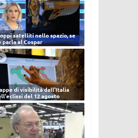
oppi satelliti nello spazio, se
 parla al Cospar
ppe di visibilità dall’Italia
ll'eclissi del 12 agosto