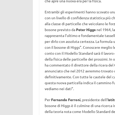
che apre una nuova era per la fisica.
Entrambi gli esperimenti hanno scovato una
con un livello di confidenza statistica più 
alla classe di particelle che veicolano le for
bosone previsto da
Peter Higgs
nel 1964, la
rappresenta l’ultimo e fondamentale tasse
per dirlo con assoluta certezza. La formula 
con il bosone di Higgs”. Conoscere meglio le
conto con il Modello Standard sarà il lavoro
della fisica delle particelle dei prossimi. In 
ha commentato il direttore della ricera de
annunciato che nel 2012 avremmo trovato un
definitivamente. Con tutte le cautele del ca
questa nuova particella indica il cammino f
vediamo nei dati”.
Per
Fernando Ferroni
, presidente dell’
Isti
bosone di Higgs è il culmine di una ricerca i
della teoria nota come Modello Standard del