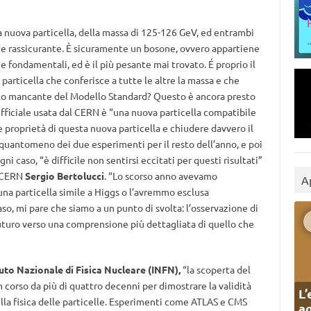
 nuova particella, della massa di 125-126 GeV, ed entrambi
che rassicurante. È sicuramente un bosone, ovvero appartiene
ze fondamentali, ed è il più pesante mai trovato. É proprio il
 particella che conferisce a tutte le altre la massa e che
llo mancante del Modello Standard? Questo è ancora presto
ufficiale usata dal CERN è “una nuova particella compatibile
 proprietà di questa nuova particella e chiudere davvero il
 quantomeno dei due esperimenti per il resto dell’anno, e poi
ogni caso, “è difficile non sentirsi eccitati per questi risultati”
l CERN
Sergio Bertolucci
. “Lo scorso anno avevamo
A
a particella simile a Higgs o l’avremmo esclusa
so, mi pare che siamo a un punto di svolta: l’osservazione di
uturo verso una comprensione più dettagliata di quello che
tuto Nazionale di Fisica Nucleare (INFN),
“la scoperta del
n corso da più di quattro decenni per dimostrare la validità
L’
la fisica delle particelle. Esperimenti come ATLAS e CMS
ag