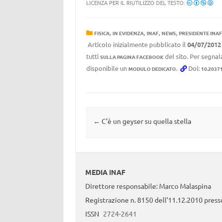
LICENZA PER IL RIUTILIZZO DEL TESTO:
,
,
,
,
FISICA
IN EVIDENZA
INAF
NEWS
PRESIDENTE INAF
Articolo inizialmente pubblicato il
04/07/2012
tutti
del sito. Per segnala
SULLA PAGINA FACEBOOK
disponibile un
.
Doi:
MODULO DEDICATO
10.2037
Navigazione articolo
←
C’è un geyser su quella stella
MEDIA INAF
Direttore responsabile: Marco Malaspina
Registrazione n. 8150 dell’11.12.2010 presso
ISSN
2724-2641