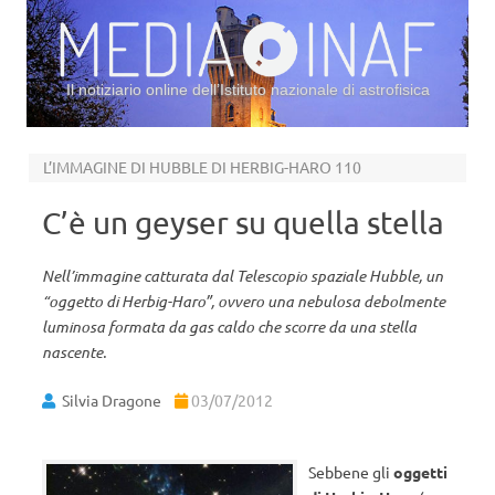
Il notiziario online dell’Istituto nazionale di astrofisica
Vai al contenuto
L’IMMAGINE DI HUBBLE DI HERBIG-HARO 110
C’è un geyser su quella stella
Nell’immagine catturata dal Telescopio spaziale Hubble, un
“oggetto di Herbig-Haro”, ovvero una nebulosa debolmente
luminosa formata da gas caldo che scorre da una stella
nascente.
Silvia Dragone
03/07/2012
Sebbene gli
oggetti