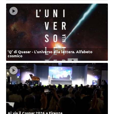
‘Q’ di Quasar - L'universo alla lettera. Alfabeto
cosmico
Al via il Cospar 2026 a Firenze