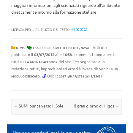
maggiori informazioni agli scienziati riguardo all’ambiente
direttamente intorno alla formazione stellare.
LICENZA PER IL RIUTILIZZO DEL TESTO:
,
,
Articolo
NEWS
ESA
HUBBLE SPACE TELESCOPE
NASA
pubblicato il
03/07/2012
alle
16:53
. I commenti sono aperti a
tutti
del sito. Per segnalare alla
SULLA PAGINA FACEBOOK
redazione refusi, imprecisioni ed errori è invece disponibile un
.
Doi:
MODULO DEDICATO
10.20371/INAF/2724-2641/25634
Navigazione articolo
←
SUMI punta verso il Sole
Il gran giorno di Higgs
→