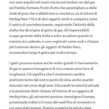
non sono espulsi nel vuoto ma incontrandosi con del gas
più freddo, formano fronti d’urto che assomigliano a delle
onde di prua che si abbattono su una barca. La struttura di
Herbig-Haro 110 e di altri oggetti simili si comporta come
il nastro di una telescrivente, registrando l’attività della
stella che dà origine al getto di gas. Gli imprevedibili
scoppi generati dalla stella a volte accadono quando la
materia sta cadendo, e sono registrati come nodi o chiazze
più luminose dentro gli oggetti di Herbin Haro,
muovendosi lungo il getto per molto tempo.
I getti possono essere anche molto grandi: il riversamento
di gas in questa immagine è di circa mezzo anno luce di
lunghezza. Ciò significa che il movimento sembra
piuttosto lento dal nostro punto di vista, anche quando
misurato nel corso degli anni. Misurando la velocità attuale
e la posizione delle chiazze all’interno di un oggetto di
Herbig-Haro, gli astronomi possono riavvolgere il tempo,
proiettando indietro il moto dei nodi fino al momento in
cui sono stati emessi. Questa scoperta ha potuto dare