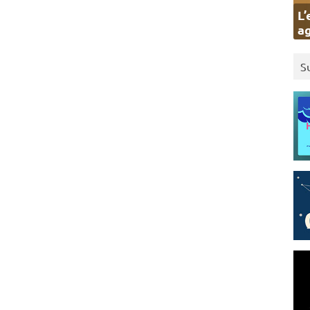
L’
ag
S