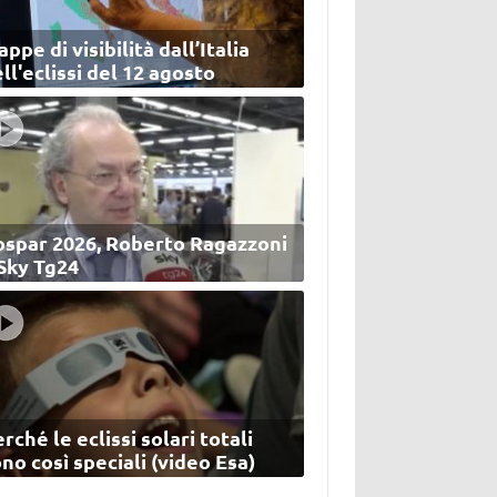
ppe di visibilità dall’Italia
ll'eclissi del 12 agosto
ospar 2026, Roberto Ragazzoni
 Sky Tg24
rché le eclissi solari totali
no così speciali (video Esa)