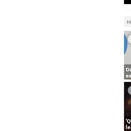
M
Da
e
‘Q
l