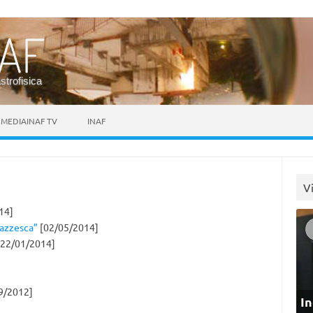
astrofisica
MEDIAINAF TV
INAF
V
14]
pazzesca”
[02/05/2014]
22/01/2014]
9/2012]
In