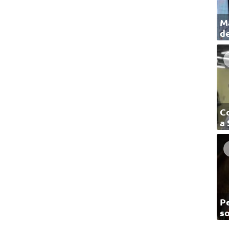
Ma
de
C
a
Pe
so