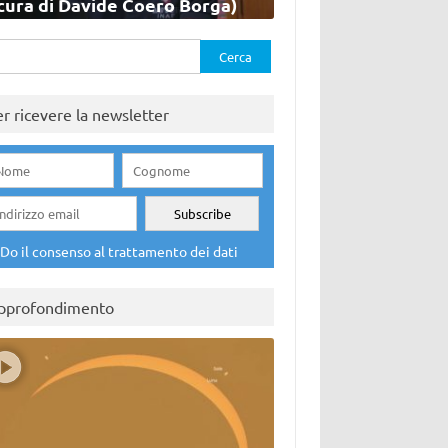
cura di Davide Coero Borga)
rca
er ricevere la newsletter
Do il consenso al trattamento dei dati
pprofondimento