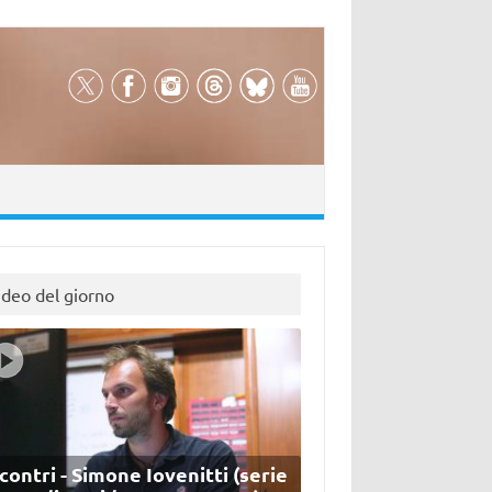
ideo del giorno
contri - Simone Iovenitti (serie