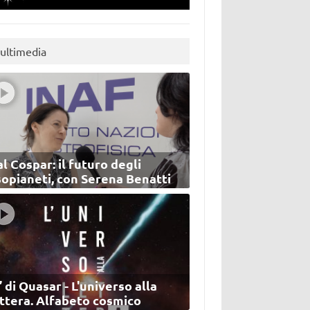
ultimedia
l Cospar: il futuro degli
sopianeti, con Serena Benatti
’ di Quasar - L'universo alla
ettera. Alfabeto cosmico