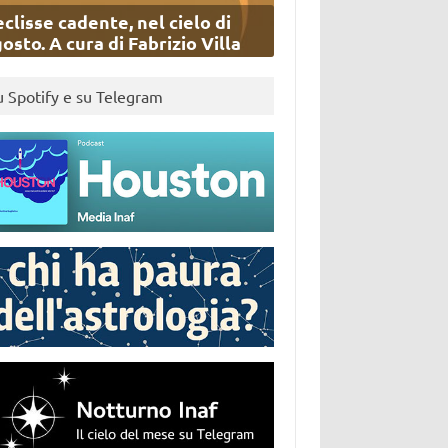
eclisse cadente, nel cielo di
osto. A cura di Fabrizio Villa
u Spotify e su Telegram