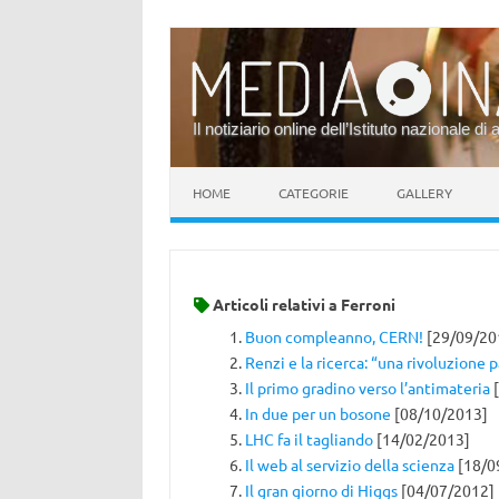
Il notiziario online dell’Istituto nazionale di 
Vai al contenuto
HOME
CATEGORIE
GALLERY
Articoli relativi a
Ferroni
Buon compleanno, CERN!
[29/09/20
Renzi e la ricerca: “una rivoluzione 
Il primo gradino verso l’antimateria
[
In due per un bosone
[08/10/2013]
LHC fa il tagliando
[14/02/2013]
Il web al servizio della scienza
[18/0
Il gran giorno di Higgs
[04/07/2012]