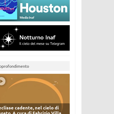
pprofondimento
eclisse cadente, nel cielo di
osto. A cura di Fabrizio Villa