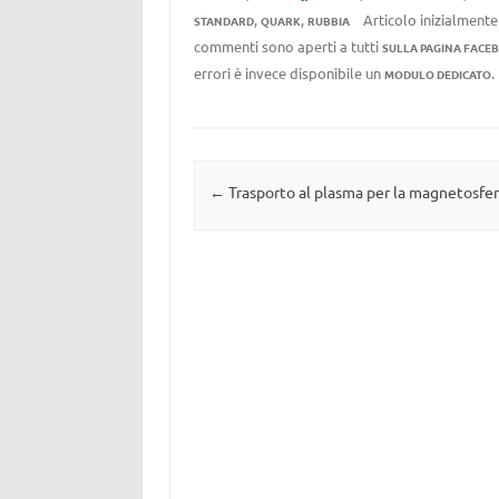
,
,
Articolo inizialmente
STANDARD
QUARK
RUBBIA
commenti sono aperti a tutti
SULLA PAGINA FACE
errori è invece disponibile un
MODULO DEDICATO
Navigazione articolo
←
Trasporto al plasma per la magnetosfe