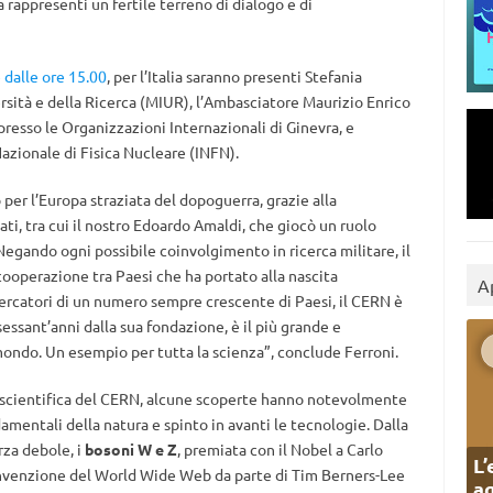
 rappresenti un fertile terreno di dialogo e di
e dalle ore 15.00
, per l’Italia saranno presenti Stefania
versità e della Ricerca (MIUR), l’Ambasciatore Maurizio Enrico
resso le Organizzazioni Internazionali di Ginevra, e
azionale di Fisica Nucleare (INFN).
 per l’Europa straziata del dopoguerra, grazie alla
ati, tra cui il nostro Edoardo Amaldi, che giocò un ruolo
egando ogni possibile coinvolgimento in ricerca militare, il
cooperazione tra Paesi che ha portato alla nascita
A
cercatori di un numero sempre crescente di Paesi, il CERN è
essant’anni dalla sua fondazione, è il più grande e
mondo. Un esempio per tutta la scienza”, conclude Ferroni.
ità scientifica del CERN, alcune scoperte hanno notevolmente
mentali della natura e spinto in avanti le tecnologie. Dalla
rza debole, i
bosoni W e Z
, premiata con il Nobel a Carlo
L’
invenzione del World Wide Web da parte di Tim Berners-Lee
ag