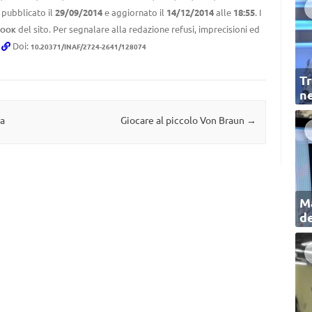
 pubblicato il
29/09/2014
e aggiornato il
14/12/2014
alle
18:55
. I
del sito. Per segnalare alla redazione refusi, imprecisioni ed
BOOK
.
Doi:
10.20371/INAF/2724-2641/128074
Tr
ne
ra
Giocare al piccolo Von Braun
→
Ma
de