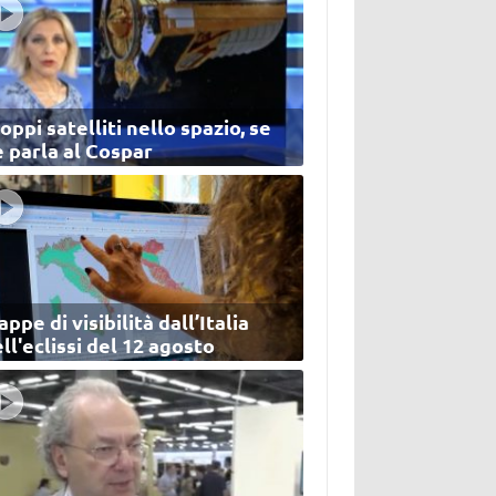
oppi satelliti nello spazio, se
 parla al Cospar
ppe di visibilità dall’Italia
ll'eclissi del 12 agosto