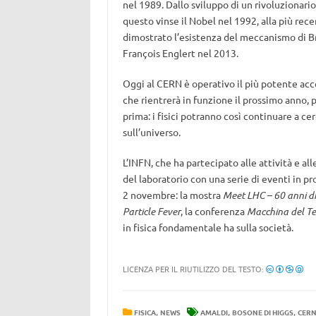
nel 1989. Dallo sviluppo di un rivoluzionari
questo vinse il Nobel nel 1992, alla più rec
dimostrato l’esistenza del meccanismo di Br
François Englert nel 2013.
Oggi al CERN è operativo il più potente acc
che rientrerà in funzione il prossimo anno,
prima: i fisici potranno così continuare a 
sull’universo.
L’INFN, che ha partecipato alle attività e al
del laboratorio con una serie di eventi in p
2 novembre: la mostra
Meet LHC – 60 anni di
Particle Fever
, la conferenza
Macchina del T
in fisica fondamentale ha sulla società.
LICENZA PER IL RIUTILIZZO DEL TESTO:
,
,
,
FISICA
NEWS
AMALDI
BOSONE DI HIGGS
CER