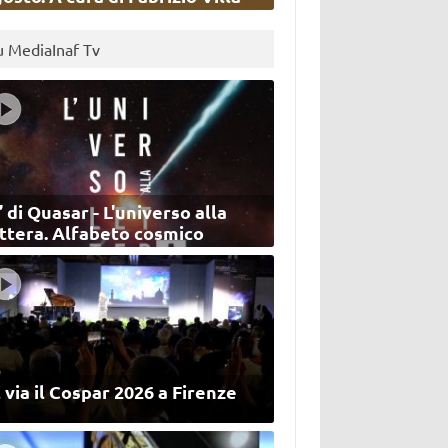
u MediaInaf Tv
’ di Quasar - L'universo alla
ettera. Alfabeto cosmico
 via il Cospar 2026 a Firenze