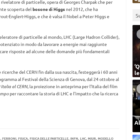
o rivelatore di particelle, opera di Georges Charpak che per
ente scoperta del
bosone di Higgs
nel 2012, che ha
S
out-Englert-Higgs, e che è valsa il Nobel a Peter Higgs e
eleratore di particelle al mondo, LHC (Large Hadron Collider),
 potenziato in modo da lavorare a energie mai raggiunte
cercare risposte ad alcune delle domande più fondamentali
‘Q
le ricerche del CERN fin dalla sua nascita, festeggerà i 60 anni
l
rogramma al Festival della Scienza di Genova, dal 24 ottobre al
 Italia al CERN
, la proiezione in anteprima per l’Italia del film
empo
per raccontare la storia di LHC e l’impatto che la ricerca
Al
,
,
,
,
,
,
,
N
FERRONI
FISICA
FISICA DELLE PARTICELLE
INFN
LHC
MIUR
MODELLO