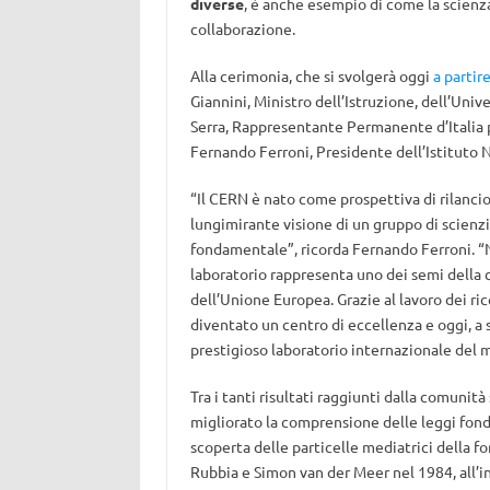
diverse
, è anche esempio di come la scienza
collaborazione.
Alla cerimonia, che si svolgerà oggi
a partir
Giannini, Ministro dell’Istruzione, dell’Uni
Serra, Rappresentante Permanente d’Italia p
Fernando Ferroni, Presidente dell’Istituto N
“Il CERN è nato come prospettiva di rilancio
lungimirante visione di un gruppo di scienzi
fondamentale”, ricorda Fernando Ferroni. “N
laboratorio rappresenta uno dei semi della 
dell’Unione Europea. Grazie al lavoro dei ri
diventato un centro di eccellenza e oggi, a s
prestigioso laboratorio internazionale del 
Tra i tanti risultati raggiunti dalla comun
migliorato la comprensione delle leggi fonda
scoperta delle particelle mediatrici della fo
Rubbia e Simon van der Meer nel 1984, all’