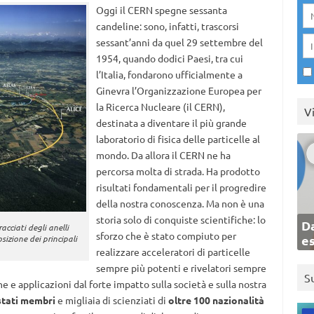
Oggi il CERN spegne sessanta
candeline: sono, infatti, trascorsi
sessant’anni da quel 29 settembre del
1954, quando dodici Paesi, tra cui
l’Italia, fondarono ufficialmente a
Ginevra l’Organizzazione Europea per
la Ricerca Nucleare (il CERN),
V
destinata a diventare il più grande
laboratorio di fisica delle particelle al
mondo. Da allora il CERN ne ha
percorsa molta di strada. Ha prodotto
risultati fondamentali per il progredire
della nostra conoscenza. Ma non è una
storia solo di conquiste scientifiche: lo
Da
acciati degli anelli
sforzo che è stato compiuto per
e
sizione dei principali
realizzare acceleratori di particelle
sempre più potenti e rivelatori sempre
S
e e applicazioni dal forte impatto sulla società e sulla nostra
stati membri
e migliaia di scienziati di
oltre 100 nazionalità