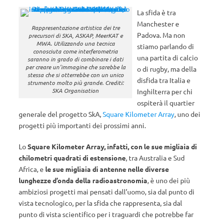
La sfida è tra
Manchester e
Rappresentazione artistica dei tre
Padova. Ma non
precursori di SKA, ASKAP, MeerKAT e
MWA. Utilizzando una tecnica
stiamo parlando di
conosciuta come interferometria
una partita di calcio
saranno in grado di combinare i dati
per creare un’immagine che sarebbe la
o di rugby, ma della
stessa che si otterrebbe con un unico
disfida tra Italia e
strumento molto più grande. Crediti:
SKA Organisation
Inghilterra per chi
ospiterà il quartier
generale del progetto SkA,
Square Kilometer Array
, uno dei
progetti più importanti dei prossimi anni.
Lo
Square Kilometer Array, infatti, con le sue migliaia di
chilometri quadrati di estensione
, tra Australia e Sud
Africa, e
le sue migliaia di antenne nelle diverse
lunghezze d’onda della radioastronomia
, è uno dei più
ambiziosi progetti mai pensati dall’uomo, sia dal punto di
vista tecnologico, per la sfida che rappresenta, sia dal
punto di vista scientifico per i traguardi che potrebbe far