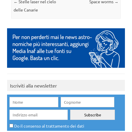
Navigazione articolo
←
Stelle laser nel cielo
Space worms
→
delle Canarie
Iscriviti alla newsletter
Do il consenso al trattamento dei dati