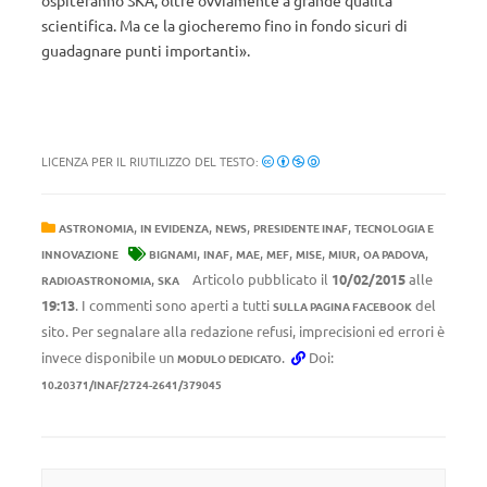
ospiteranno SKA, oltre ovviamente a grande qualità
scientifica. Ma ce la giocheremo fino in fondo sicuri di
guadagnare punti importanti».
LICENZA PER IL RIUTILIZZO DEL TESTO:
,
,
,
,
ASTRONOMIA
IN EVIDENZA
NEWS
PRESIDENTE INAF
TECNOLOGIA E
,
,
,
,
,
,
,
INNOVAZIONE
BIGNAMI
INAF
MAE
MEF
MISE
MIUR
OA PADOVA
,
Articolo pubblicato il
10/02/2015
alle
RADIOASTRONOMIA
SKA
19:13
. I commenti sono aperti a tutti
del
SULLA PAGINA FACEBOOK
sito. Per segnalare alla redazione refusi, imprecisioni ed errori è
invece disponibile un
.
Doi:
MODULO DEDICATO
10.20371/INAF/2724-2641/379045