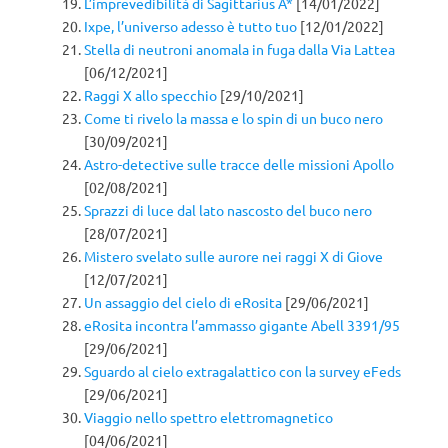
L’imprevedibilità di Sagittarius A*
[14/01/2022]
Ixpe, l’universo adesso è tutto tuo
[12/01/2022]
Stella di neutroni anomala in fuga dalla Via Lattea
[06/12/2021]
Raggi X allo specchio
[29/10/2021]
Come ti rivelo la massa e lo spin di un buco nero
[30/09/2021]
Astro-detective sulle tracce delle missioni Apollo
[02/08/2021]
Sprazzi di luce dal lato nascosto del buco nero
[28/07/2021]
Mistero svelato sulle aurore nei raggi X di Giove
[12/07/2021]
Un assaggio del cielo di eRosita
[29/06/2021]
eRosita incontra l’ammasso gigante Abell 3391/95
[29/06/2021]
Sguardo al cielo extragalattico con la survey eFeds
[29/06/2021]
Viaggio nello spettro elettromagnetico
[04/06/2021]