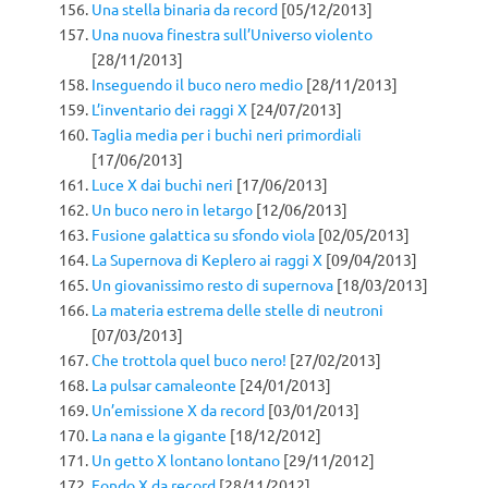
Una stella binaria da record
[05/12/2013]
Una nuova finestra sull’Universo violento
[28/11/2013]
Inseguendo il buco nero medio
[28/11/2013]
L’inventario dei raggi X
[24/07/2013]
Taglia media per i buchi neri primordiali
[17/06/2013]
Luce X dai buchi neri
[17/06/2013]
Un buco nero in letargo
[12/06/2013]
Fusione galattica su sfondo viola
[02/05/2013]
La Supernova di Keplero ai raggi X
[09/04/2013]
Un giovanissimo resto di supernova
[18/03/2013]
La materia estrema delle stelle di neutroni
[07/03/2013]
Che trottola quel buco nero!
[27/02/2013]
La pulsar camaleonte
[24/01/2013]
Un’emissione X da record
[03/01/2013]
La nana e la gigante
[18/12/2012]
Un getto X lontano lontano
[29/11/2012]
Fondo X da record
[28/11/2012]