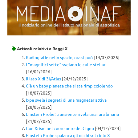
Il notiziario online dell’Istituto nazionale di astrofisica
Vai al contenuto
Articoli relativi a
Raggi X
Radiografie nello spazio, ora si può
[14/07/2026]
I “magnifici sette” svelano le culle stellari
[16/02/2026]
Il lato X di 3I/Atlas
[24/12/2025]
C’è un baby pianeta che si sta rimpicciolendo
[18/07/2025]
Ixpe svela i segreti di una magnetar attiva
[28/05/2025]
Einstein Probe: transiente rivela una rara binaria
[21/02/2025]
Con Xrism nel cuore nero del Cigno
[04/12/2024]
Einstein Probe spalanca gli occhi sul cielo X