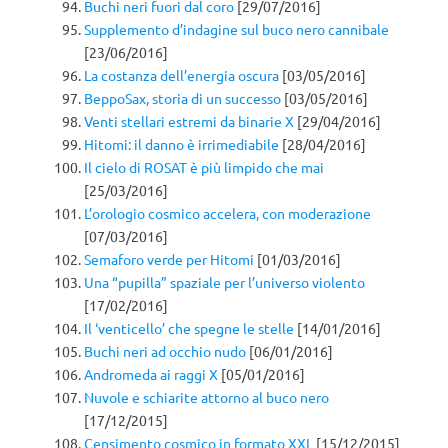
Buchi neri fuori dal coro
[29/07/2016]
Supplemento d’indagine sul buco nero cannibale
[23/06/2016]
La costanza dell’energia oscura
[03/05/2016]
BeppoSax, storia di un successo
[03/05/2016]
Venti stellari estremi da binarie X
[29/04/2016]
Hitomi: il danno è irrimediabile
[28/04/2016]
Il cielo di ROSAT è più limpido che mai
[25/03/2016]
L’orologio cosmico accelera, con moderazione
[07/03/2016]
Semaforo verde per Hitomi
[01/03/2016]
Una “pupilla” spaziale per l’universo violento
[17/02/2016]
Il ‘venticello’ che spegne le stelle
[14/01/2016]
Buchi neri ad occhio nudo
[06/01/2016]
Andromeda ai raggi X
[05/01/2016]
Nuvole e schiarite attorno al buco nero
[17/12/2015]
Censimento cosmico in formato XXL
[15/12/2015]