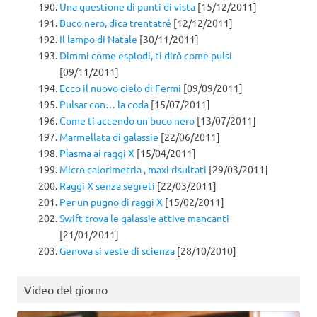
Una questione di punti di vista
[15/12/2011]
Buco nero, dica trentatré
[12/12/2011]
Il lampo di Natale
[30/11/2011]
Dimmi come esplodi, ti dirò come pulsi
[09/11/2011]
Ecco il nuovo cielo di Fermi
[09/09/2011]
Pulsar con… la coda
[15/07/2011]
Come ti accendo un buco nero
[13/07/2011]
Marmellata di galassie
[22/06/2011]
Plasma ai raggi X
[15/04/2011]
Micro calorimetria , maxi risultati
[29/03/2011]
Raggi X senza segreti
[22/03/2011]
Per un pugno di raggi X
[15/02/2011]
Swift trova le galassie attive mancanti
[21/01/2011]
Genova si veste di scienza
[28/10/2010]
Video del giorno