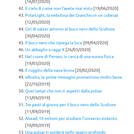
[16/07/2020]
Il cielo X come non l’avete mai visto
[19/06/2020]
PolarLight, la nebulosa del Granchio in un cubesat
[12/05/2020]
Giri di valzer attorno al buco nero dello Scultore
[30/04/2020]
Il buco nero che ripiega la luce
[09/04/2020]
Un abbaglio a raggi X
[26/03/2020]
Nel cuore di Perseo, in cerca di una nuova fisica
[19/03/2020]
Il ruggito della nana bruna
[20/02/2020]
eRosita, le prime immagini promettono molto bene
[22/10/2019]
Quei lampi che non ti aspetti dalla pulsar
[13/09/2019]
Tre pasti al giorno per il buco nero dello Scultore
[11/09/2019]
Ahead: 10 milioni per studiare l’universo violento
[10/09/2019]
Una pulsar ti guiderà nello spazio profondo