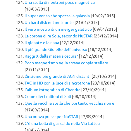
Una stella di neutroni poco magnetica
[18/03/2015]
Il super vento che spazza la galassia
[19/02/2015]
Un hard disk nel meteorite
[21/01/2015]
Il vero mostro di un merger galattico
[09/01/2015]
La corona di re Sole, secondo NuSTAR
[23/12/2014]
Il gigante e la nana
[22/12/2014]
Il più grande Gioiello dell’universo
[18/12/2014]
Raggi X dalla materia oscura?
[12/12/2014]
Poco magnetismo nella strana coppia stellare
[27/11/2014]
L’insieme più grande di AGN distanti
[28/10/2014]
TAC in HD con la luce di sincrotrone
[23/10/2014]
L’album fotografico di Chandra
[23/10/2014]
Come dieci milioni di Soli
[08/10/2014]
Quella vecchia stella che poi tanto vecchia non è
[17/09/2014]
Una nuova pulsar per NuSTAR
[17/09/2014]
C’è una bolla di gas caldo nella Via Lattea
[30/07/2014]