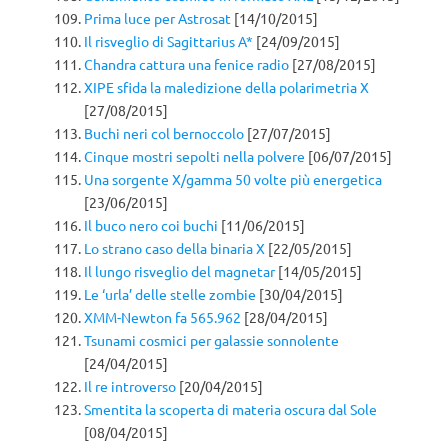
Prima luce per Astrosat
[14/10/2015]
Il risveglio di Sagittarius A*
[24/09/2015]
Chandra cattura una fenice radio
[27/08/2015]
XIPE sfida la maledizione della polarimetria X
[27/08/2015]
Buchi neri col bernoccolo
[27/07/2015]
Cinque mostri sepolti nella polvere
[06/07/2015]
Una sorgente X/gamma 50 volte più energetica
[23/06/2015]
Il buco nero coi buchi
[11/06/2015]
Lo strano caso della binaria X
[22/05/2015]
Il lungo risveglio del magnetar
[14/05/2015]
Le ‘urla’ delle stelle zombie
[30/04/2015]
XMM-Newton fa 565.962
[28/04/2015]
Tsunami cosmici per galassie sonnolente
[24/04/2015]
Il re introverso
[20/04/2015]
Smentita la scoperta di materia oscura dal Sole
[08/04/2015]