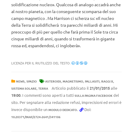
solidificazione nucleo». Qualcosa di analogo accadrà anche
al nostro pianeta, con la conseguente scomparsa del suo
campo magnetico . Ma Harrison ci scherza su: «Il nucleo
della Terra si solidificherà tra parecchi miliardi di anni. Mi
preoccupo di più per quello che farà prima il Sole tra circa
cinque miliardi di anni, quando si trasformerà in gigante
rossa ed, espandendosi, ci ingloberà».
LICENZA PER IL RIUTILIZZO DEL TESTO:
,
,
,
,
,
NEWS
SPAZIO
ASTEROIDI
MAGNETISMO
PALLASITI
RAGGI X
,
Articolo pubblicato il
21/01/2015
alle
SISTEMA SOLARE
TERRA
19:00
. I commenti sono aperti a tutti
del
SULLA PAGINA FACEBOOK
sito. Per segnalare alla redazione refusi, imprecisioni ed errori è
invece disponibile un
.
Doi:
MODULO DEDICATO
10.20371/INAF/2724-2641/341106