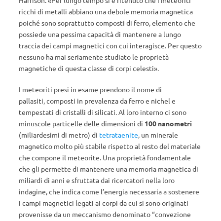
Harrison. «Per lungo tempo si è ritenuto che i meteoriti
ricchi di metalli abbiano una debole memoria magnetica
poiché sono soprattutto composti di ferro, elemento che
possiede una pessima capacità di mantenere a lungo
traccia dei campi magnetici con cui interagisce. Per questo
nessuno ha mai seriamente studiato le proprietà
magnetiche di questa classe di corpi celesti».
I meteoriti presi in esame prendono il nome di
pallasiti, composti in prevalenza da ferro e nichel e
tempestati di cristalli di silicati. Al loro interno ci sono
minuscole particelle delle dimensioni di
100 nanometri
(miliardesimi di metro) di
tetrataenite
, un minerale
magnetico molto più stabile rispetto al resto del materiale
che compone il meteorite. Una proprietà fondamentale
che gli permette di mantenere una memoria magnetica di
miliardi di anni e sfruttata dai ricercatori nella loro
indagine, che indica come l’energia necessaria a sostenere
i campi magnetici legati ai corpi da cui si sono originati
provenisse da un meccanismo denominato “convezione