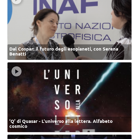
Dal Cospar: il futuro degli esopianeti, con Serena
Benatti
‘Q’ di Quasar - L'universo alla lettera. Alfabeto
cosmico