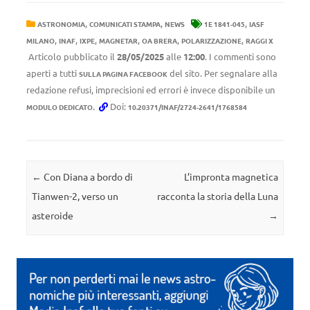
,
,
,
ASTRONOMIA
COMUNICATI STAMPA
NEWS
1E 1841-045
IASF
,
,
,
,
,
,
MILANO
INAF
IXPE
MAGNETAR
OA BRERA
POLARIZZAZIONE
RAGGI X
Articolo pubblicato il
28/05/2025
alle
12:00
. I commenti sono
aperti a tutti
del sito. Per segnalare alla
SULLA PAGINA FACEBOOK
redazione refusi, imprecisioni ed errori è invece disponibile un
.
Doi:
MODULO DEDICATO
10.20371/INAF/2724-2641/1768584
Navigazione articolo
←
Con Diana a bordo di
L’impronta magnetica
Tianwen-2, verso un
racconta la storia della Luna
asteroide
→