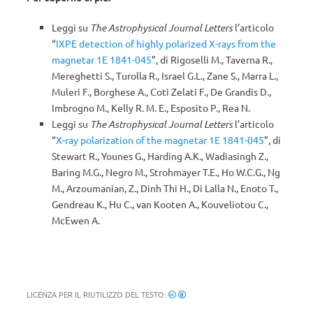
Leggi su
The Astrophysical Journal Letters
l’articolo
“
IXPE detection of highly polarized X-rays from the
magnetar 1E 1841-045
”, di Rigoselli M., Taverna R.,
Mereghetti S., Turolla R., Israel G.L., Zane S., Marra L.,
Muleri F., Borghese A., Coti Zelati F., De Grandis D.,
Imbrogno M., Kelly R. M. E., Esposito P., Rea N.
Leggi su
The Astrophysical Journal Letters
l’articolo
“
X-ray polarization of the magnetar 1E 1841-045
”, di
Stewart R., Younes G., Harding A.K., Wadiasingh Z.,
Baring M.G., Negro M., Strohmayer T.E., Ho W.C.G., Ng
M., Arzoumanian, Z., Dinh Thi H., Di Lalla N., Enoto T.,
Gendreau K., Hu C., van Kooten A., Kouveliotou C.,
McEwen A.
LICENZA PER IL RIUTILIZZO DEL TESTO: