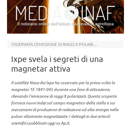
Il notiziario online dell’Istituto nazionale di astrofisica
Vai al contenuto
OSSERVATA L’EMISSIONE DI RAGGI X POLARIZZATI
Ixpe svela i segreti di una
magnetar attiva
Il satellite Nasa-Asi Ixpe ha osservato per la prima volta la
magnetar 1E 1841-045 durante una fase di attivazione,
rilevando l’emissione di raggi X polarizzati. Questa scoperta
fornisce nuovi indizi sul campo magnetico della stella e sui
meccanismi di produzione di radiazione ad alta energia nelle
pulsar altamente magnetizzate. I dettagli in due articoli
scientifici pubblicati oggi su ApJL