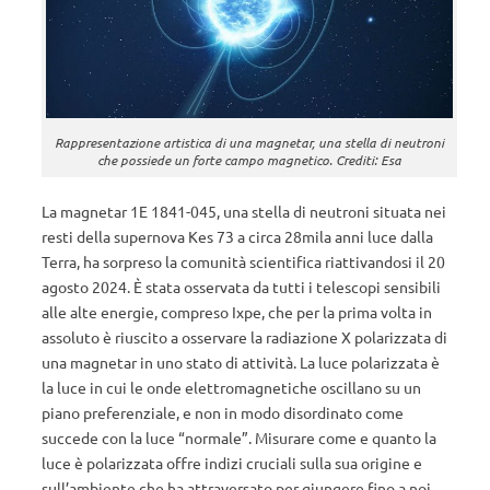
Rappresentazione artistica di una magnetar, una stella di neutroni
che possiede un forte campo magnetico. Crediti: Esa
La magnetar 1E 1841-045, una stella di neutroni situata nei
resti della supernova Kes 73 a circa 28mila anni luce dalla
Terra, ha sorpreso la comunità scientifica riattivandosi il 20
agosto 2024. È stata osservata da tutti i telescopi sensibili
alle alte energie, compreso Ixpe, che per la prima volta in
assoluto è riuscito a osservare la radiazione X polarizzata di
una magnetar in uno stato di attività. La luce polarizzata è
la luce in cui le onde elettromagnetiche oscillano su un
piano preferenziale, e non in modo disordinato come
succede con la luce “normale”. Misurare come e quanto la
luce è polarizzata offre indizi cruciali sulla sua origine e
sull’ambiente che ha attraversato per giungere fino a noi.