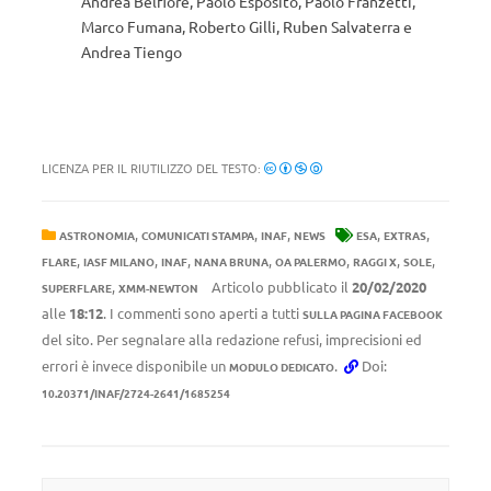
Andrea Belfiore, Paolo Esposito, Paolo Franzetti,
Marco Fumana, Roberto Gilli, Ruben Salvaterra e
Andrea Tiengo
LICENZA PER IL RIUTILIZZO DEL TESTO:
,
,
,
,
,
ASTRONOMIA
COMUNICATI STAMPA
INAF
NEWS
ESA
EXTRAS
,
,
,
,
,
,
,
FLARE
IASF MILANO
INAF
NANA BRUNA
OA PALERMO
RAGGI X
SOLE
,
Articolo pubblicato il
20/02/2020
SUPERFLARE
XMM-NEWTON
alle
18:12
. I commenti sono aperti a tutti
SULLA PAGINA FACEBOOK
del sito. Per segnalare alla redazione refusi, imprecisioni ed
errori è invece disponibile un
.
Doi:
MODULO DEDICATO
10.20371/INAF/2724-2641/1685254