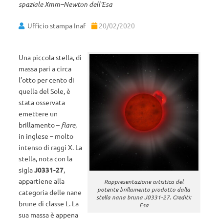
spaziale Xmm–Newton dell’Esa
Ufficio stampa Inaf
20/02/2020
Una piccola stella, di
massa pari a circa
l’otto per cento di
quella del Sole, è
stata osservata
emettere un
brillamento –
flare
,
in inglese – molto
intenso di raggi X. La
stella, nota con la
sigla
J0331-27
,
appartiene alla
Rappresentazione artistica del
potente brillamento prodotto dalla
categoria delle nane
stella nana bruna J0331-27. Crediti:
brune di classe L. La
Esa
sua massa è appena