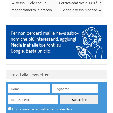
Navigazione articolo
←
Verso il Sole con un
L’ottica adattiva di Eris è in
magnetometro in braccio
viaggio verso Monaco
→
Iscriviti alla newsletter
Do il consenso al trattamento dei dati