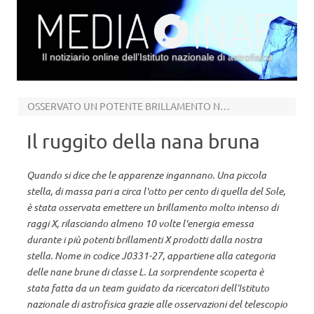
Il notiziario online dell’Istituto nazionale di astrofisica
Vai al contenuto
OSSERVATO UN POTENTE BRILLAMENTO NEI RAGGI X
Il ruggito della nana bruna
Quando si dice che le apparenze ingannano. Una piccola
stella, di massa pari a circa l'otto per cento di quella del Sole,
è stata osservata emettere un brillamento molto intenso di
raggi X, rilasciando almeno 10 volte l'energia emessa
durante i più potenti brillamenti X prodotti dalla nostra
stella. Nome in codice J0331-27, appartiene alla categoria
delle nane brune di classe L. La sorprendente scoperta è
stata fatta da un team guidato da ricercatori dell’Istituto
nazionale di astrofisica grazie alle osservazioni del telescopio