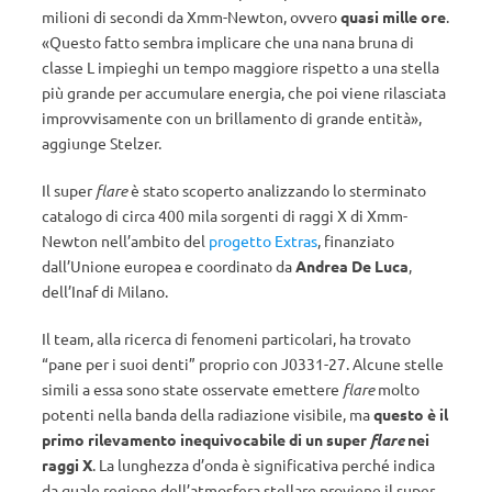
milioni di secondi da Xmm-Newton, ovvero
quasi mille ore
.
«Questo fatto sembra implicare che una nana bruna di
classe L impieghi un tempo maggiore rispetto a una stella
più grande per accumulare energia, che poi viene rilasciata
improvvisamente con un brillamento di grande entità»,
aggiunge Stelzer.
Il super
flare
è stato scoperto analizzando lo sterminato
catalogo di circa 400 mila sorgenti di raggi X di Xmm-
Newton nell’ambito del
progetto Extras
, finanziato
dall’Unione europea e coordinato da
Andrea De Luca
,
dell’Inaf di Milano.
Il team, alla ricerca di fenomeni particolari, ha trovato
“pane per i suoi denti” proprio con J0331-27. Alcune stelle
simili a essa sono state osservate emettere
flare
molto
potenti nella banda della radiazione visibile, ma
questo è il
primo rilevamento inequivocabile di un super
flare
nei
raggi X
. La lunghezza d’onda è significativa perché indica
da quale regione dell’atmosfera stellare proviene il super