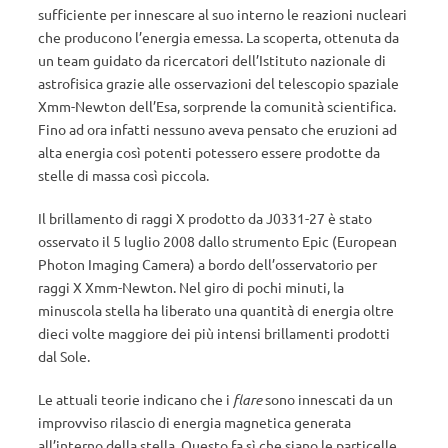
sufficiente per innescare al suo interno le reazioni nucleari
che producono l’energia emessa. La scoperta, ottenuta da
un team guidato da ricercatori dell’Istituto nazionale di
astrofisica grazie alle osservazioni del telescopio spaziale
Xmm-Newton dell’Esa, sorprende la comunità scientifica.
Fino ad ora infatti nessuno aveva pensato che eruzioni ad
alta energia così potenti potessero essere prodotte da
stelle di massa così piccola.
Il brillamento di raggi X prodotto da J0331-27 è stato
osservato il 5 luglio 2008 dallo strumento Epic (European
Photon Imaging Camera) a bordo dell’osservatorio per
raggi X Xmm-Newton. Nel giro di pochi minuti, la
minuscola stella ha liberato una quantità di energia oltre
dieci volte maggiore dei più intensi brillamenti prodotti
dal Sole.
Le attuali teorie indicano che i
flare
sono innescati da un
improvviso rilascio di energia magnetica generata
all’interno della stella. Questo fa sì che siano le particelle