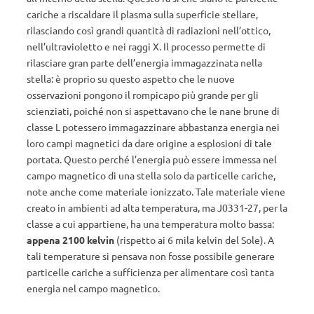
cariche a riscaldare il plasma sulla superficie stellare,
rilasciando così grandi quantità di radiazioni nell’ottico,
nell’ultravioletto e nei raggi X. Il processo permette di
rilasciare gran parte dell’energia immagazzinata nella
stella: è proprio su questo aspetto che le nuove
osservazioni pongono il rompicapo più grande per gli
scienziati, poiché non si aspettavano che le nane brune di
classe L potessero immagazzinare abbastanza energia nei
loro campi magnetici da dare origine a esplosioni di tale
portata. Questo perché l’energia può essere immessa nel
campo magnetico di una stella solo da particelle cariche,
note anche come materiale ionizzato. Tale materiale viene
creato in ambienti ad alta temperatura, ma J0331-27, per la
classe a cui appartiene, ha una temperatura molto bassa:
appena 2100 kelvin
(rispetto ai 6 mila kelvin del Sole). A
tali temperature si pensava non fosse possibile generare
particelle cariche a sufficienza per alimentare così tanta
energia nel campo magnetico.