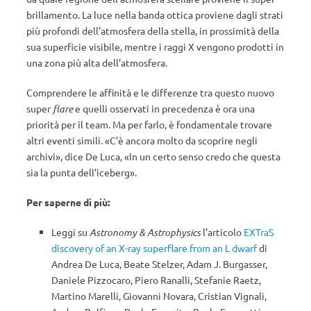
brillamento. La luce nella banda ottica proviene dagli strati
più profondi dell’atmosfera della stella, in prossimità della
sua superficie visibile, mentre i raggi X vengono prodotti in
una zona più alta dell’atmosfera.
Comprendere le affinità e le differenze tra questo nuovo
super
flare
e quelli osservati in precedenza è ora una
priorità per il team. Ma per farlo, è fondamentale trovare
altri eventi simili. «C’è ancora molto da scoprire negli
archivi», dice De Luca, «In un certo senso credo che questa
sia la punta dell’iceberg».
Per saperne di più:
Leggi su
Astronomy & Astrophysics
l’articolo
EXTraS
discovery of an X-ray superflare from an L dwarf
di
Andrea De Luca, Beate Stelzer, Adam J. Burgasser,
Daniele Pizzocaro, Piero Ranalli, Stefanie Raetz,
Martino Marelli, Giovanni Novara, Cristian Vignali,