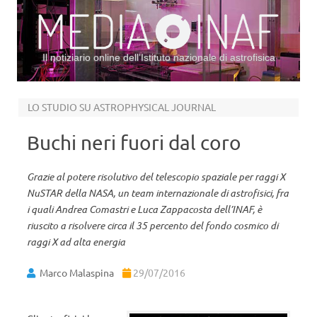
Il notiziario online dell’Istituto nazionale di astrofisica
Vai al contenuto
LO STUDIO SU ASTROPHYSICAL JOURNAL
Buchi neri fuori dal coro
Grazie al potere risolutivo del telescopio spaziale per raggi X
NuSTAR della NASA, un team internazionale di astrofisici, fra
i quali Andrea Comastri e Luca Zappacosta dell’INAF, è
riuscito a risolvere circa il 35 percento del fondo cosmico di
raggi X ad alta energia
Marco Malaspina
29/07/2016