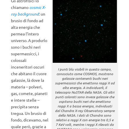
Gli astrofisici lo
chiamano
cosmic X-
ray background
: un
brusio di fondo ad
alta energia che
permea l’intero
universo. A produrlo
sono i buchi neri
supermassicci, i
colossali
inceneritori oscuri
I punti blu visibili in questo campo,
che abitano il cuore
conosciuto come COSMOS, mostrano
galassie contenenti buchi neri
galassie, là dove la
supermassicci che emettono raggi X ad
materia – polveri,
alta energia. A individuarli, il
telescopio NuSTAR della NASA. Gli altri
gas, comete, pianeti
punti colorati sono invece galassie che
e intere stelle –
ospitano buchi neri che emettono
raggi X a bassa energia, individuati
precipita senza
dal Chandra X-ray Observatory sempre
tregua. Un brusio di
della NASA. I dati di Chandra sono
fondo, dicevamo, nel
relativi a raggi X con energie tra 0,5 e
7 KeV volt, mentre i raggi X rilevati da
quale però, grazie a