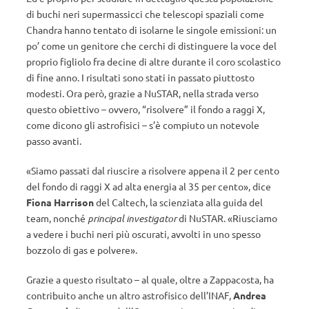
di buchi neri supermassicci che telescopi spaziali come
Chandra hanno tentato di isolarne le singole emissioni: un
po’ come un genitore che cerchi di distinguere la voce del
proprio figliolo fra decine di altre durante il coro scolastico
di fine anno. I risultati sono stati in passato piuttosto
modesti. Ora però, grazie a NuSTAR, nella strada verso
questo obiettivo – ovvero, “risolvere” il fondo a raggi X,
come dicono gli astrofisici – s’è compiuto un notevole
passo avanti.
«Siamo passati dal riuscire a risolvere appena il 2 per cento
del fondo di raggi X ad alta energia al 35 per cento», dice
Fiona Harrison
del Caltech, la scienziata alla guida del
team, nonché
principal investigator
di NuSTAR. «Riusciamo
a vedere i buchi neri più oscurati, avvolti in uno spesso
bozzolo di gas e polvere».
Grazie a questo risultato – al quale, oltre a Zappacosta, ha
contribuito anche un altro astrofisico dell’INAF,
Andrea