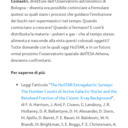
Comastri
, direttore dell’Osservatorio astronomico di
Bologna – diventa ora possibile cominciare a formulare
ipotesi su quali siano i processi che guidano l’evoluzione
dei buchi neri supermassicci nel tempo. Quando
cominciano a crescere? Quando si fermano? E com’è
distribuita la materia – polveri e gas – che al tempo stesso
alimenta e nasconde alla vista questi colossali oggetti?
Tutte domande con le quali oggi NuSTAR, e in un futuro
ormai prossimo l’osservatorio spaziale dell’ESA Athena,
dovranno confrontarsi.
Per saperne di più:
Leggi l’articolo “
The NuSTAR Extragalactic Surveys:
The Number Counts of Active Galactic Nuclei and the
Resolved Fraction of the Cosmic X-ray Background
“,
di F. A. Harrison, J. Aird, F. Civano, G. Lansbury, J. R.
Mullaney, D. R. Ballantyne, D. M. Alexander, D. Stern,
M. Ajello, D. Barret, F. E. Bauer, M. Balokovic, W. N.
Brandt, M. Brightman, S. E. Boggs, F. E. Christensen, A.