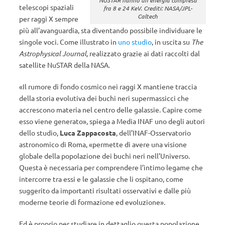
NUSTAR hanno un’energia compresa
telescopi spaziali
fra 8 e 24 KeV. Crediti: NASA/JPL-
Caltech
per raggi X sempre
più all’avanguardia, sta diventando possibile individuare le
singole voci. Come illustrato in
uno studio
, in uscita su
The
Astrophysical Journal
, realizzato grazie ai dati raccolti dal
satellite NuSTAR della NASA.
«Il rumore di fondo cosmico nei raggi X mantiene traccia
della storia evolutiva dei buchi neri supermassicci che
accrescono materia nel centro delle galassie. Capire come
esso viene generato», spiega a Media INAF uno degli autori
dello studio,
Luca Zappacosta
, dell’INAF-Osservatorio
astronomico di Roma, «permette di avere una visione
globale della popolazione dei buchi neri nell’Universo.
Questa è necessaria per comprendere l’intimo legame che
intercorre tra essi e le galassie che li ospitano, come
suggerito da importanti risultati osservativi e dalle più
moderne teorie di formazione ed evoluzione».
Ed è proprio per studiare in dettaglio questa popolazione