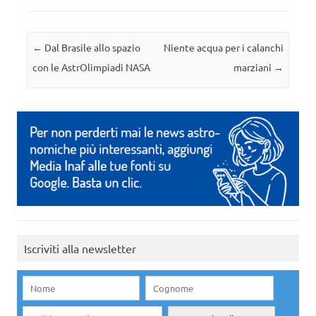
Navigazione articolo
←
Dal Brasile allo spazio
Niente acqua per i calanchi
con le AstrOlimpiadi NASA
marziani
→
Iscriviti alla newsletter