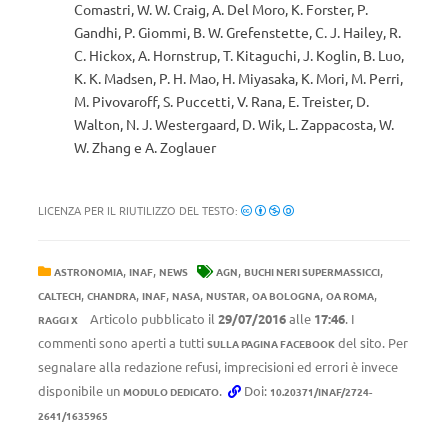
Comastri, W. W. Craig, A. Del Moro, K. Forster, P.
Gandhi, P. Giommi, B. W. Grefenstette, C. J. Hailey, R.
C. Hickox, A. Hornstrup, T. Kitaguchi, J. Koglin, B. Luo,
K. K. Madsen, P. H. Mao, H. Miyasaka, K. Mori, M. Perri,
M. Pivovaroff, S. Puccetti, V. Rana, E. Treister, D.
Walton, N. J. Westergaard, D. Wik, L. Zappacosta, W.
W. Zhang e A. Zoglauer
LICENZA PER IL RIUTILIZZO DEL TESTO:
,
,
,
,
ASTRONOMIA
INAF
NEWS
AGN
BUCHI NERI SUPERMASSICCI
,
,
,
,
,
,
,
CALTECH
CHANDRA
INAF
NASA
NUSTAR
OA BOLOGNA
OA ROMA
Articolo pubblicato il
29/07/2016
alle
17:46
. I
RAGGI X
commenti sono aperti a tutti
del sito. Per
SULLA PAGINA FACEBOOK
segnalare alla redazione refusi, imprecisioni ed errori è invece
disponibile un
.
Doi:
MODULO DEDICATO
10.20371/INAF/2724-
2641/1635965