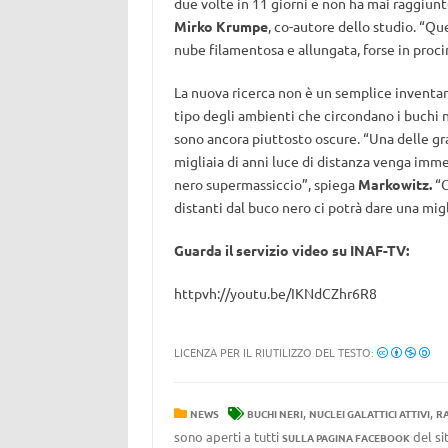
due volte in 11 giorni e non ha mai raggiunto
Mirko Krumpe
, co-autore dello studio. “Q
nube filamentosa e allungata, forse in proci
La nuova ricerca non è un semplice inventari
tipo degli ambienti che circondano i buchi n
sono ancora piuttosto oscure. “Una delle gr
migliaia di anni luce di distanza venga imm
nero supermassiccio”, spiega
Markowitz.
“C
distanti dal buco nero ci potrà dare una mi
Guarda il servizio video su INAF-TV:
httpvh://youtu.be/IKNdCZhr6R8
LICENZA PER IL RIUTILIZZO DEL TESTO:
,
,
NEWS
BUCHI NERI
NUCLEI GALATTICI ATTIVI
RA
sono aperti a tutti
del si
SULLA PAGINA FACEBOOK