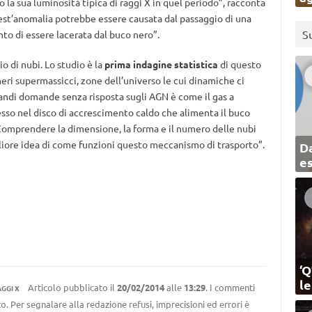
 la sua luminosità tipica di raggi X in quel periodo”, racconta
uest’anomalia potrebbe essere causata dal passaggio di una
S
nto di essere lacerata dal buco nero”.
o di nubi. Lo studio è la
prima indagine statistica
di questo
eri supermassicci, zone dell’universo le cui dinamiche ci
andi domande senza risposta sugli AGN è come il gas a
esso nel disco di accrescimento caldo che alimenta il buco
omprendere la dimensione, la forma e il numero delle nubi
gliore idea di come funzioni questo meccanismo di trasporto”.
Da
e
‘Q
l
Articolo pubblicato il
20/02/2014
alle
13:29
. I commenti
GGI X
to. Per segnalare alla redazione refusi, imprecisioni ed errori è