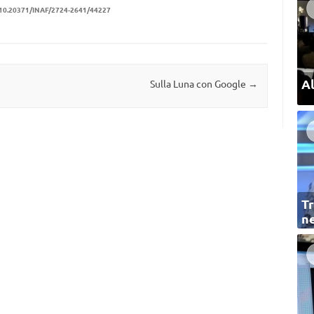
10.20371/INAF/2724-2641/44227
Al
Sulla Luna con Google
→
Tr
ne