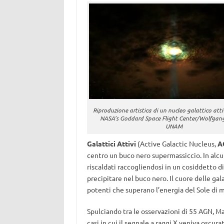
Riproduzione artistica di un nucleo galattico atti
NASA’s Goddard Space Flight Center/Wolfgang
UNAM
Galattici Attivi
(Active Galactic Nucleus,
A
centro un buco nero supermassiccio. In alcu
riscaldati raccogliendosi in un cosiddetto 
precipitare nel buco nero. Il cuore delle ga
potenti che superano l’energia del Sole di mi
Spulciando tra le osservazioni di 55 AGN, M
casi in cui il segnale a raggi X veniva oscur