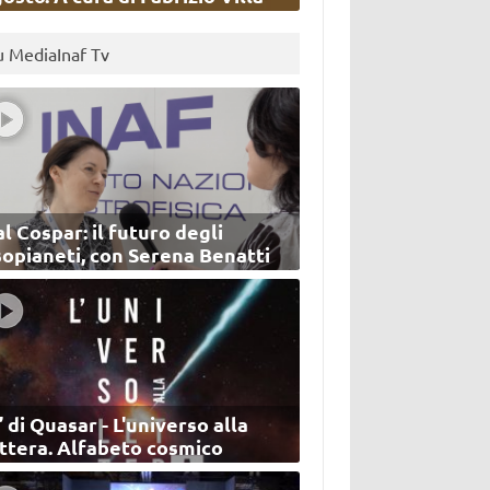
u MediaInaf Tv
l Cospar: il futuro degli
sopianeti, con Serena Benatti
’ di Quasar - L'universo alla
ettera. Alfabeto cosmico