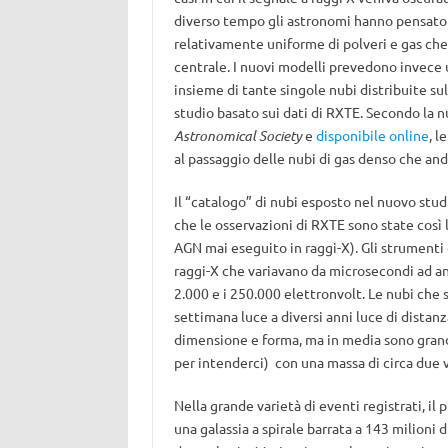
diverso tempo gli astronomi hanno pensato c
relativamente uniforme di polveri e gas che 
centrale. I nuovi modelli prevedono invece 
insieme di tante singole nubi distribuite su
studio basato sui dati di RXTE. Secondo la n
Astronomical Society
e
disponibile online
, l
al passaggio delle nubi di gas denso che anda
Il “catalogo” di nubi esposto nel nuovo stud
che le osservazioni di RXTE sono state così
AGN mai eseguito in raggi-X). Gli strumenti 
raggi-X che variavano da microsecondi ad ann
2.000 e i 250.000 elettronvolt. Le nubi che
settimana luce a diversi anni luce di distanz
dimensione e forma, ma in media sono grandi
per intenderci) con una massa di circa due v
Nella grande varietà di eventi registrati, il
una galassia a spirale barrata a 143 milioni 