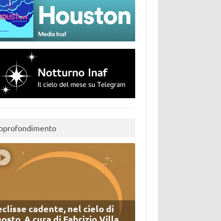
pprofondimento
eclisse cadente, nel cielo di
osto. A cura di Fabrizio Villa