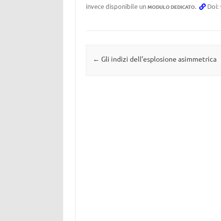
invece disponibile un
.
Doi:
MODULO DEDICATO
Navigazione articolo
←
Gli indizi dell’esplosione asimmetrica