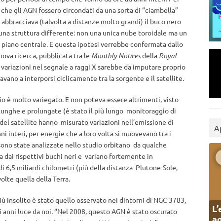
he gli AGN fossero circondati da una sorta di “ciambella”
abbracciava (talvolta a distanze molto grandi) il buco nero
una struttura differente: non una unica nube toroidale ma un
l piano centrale. E questa ipotesi verrebbe confermata dallo
uova ricerca, pubblicata tra le
Monthly Notices
della
Royal
e variazioni nel segnale a raggi X sarebbe da imputare proprio
vano a interporsi ciclicamente tra la sorgente e il satellite.
io è molto variegato. E non poteva essere altrimenti, visto
 lunghe e prolungate (è stato il più lungo monitoraggio di
del satellite hanno misurato variazioni nell’emissione di
A
i interi, per energie che a loro volta si muovevano tra i
 sono state analizzate nello studio orbitano da qualche
a dai rispettivi buchi neri e variano fortemente in
 6,5 miliardi chilometri (più della distanza Plutone-Sole,
olte quella della Terra.
 più insolito è stato quello osservato nei dintorni di NGC 3783,
L’
di anni luce da noi. “Nel 2008, questo AGN è stato oscurato
ag