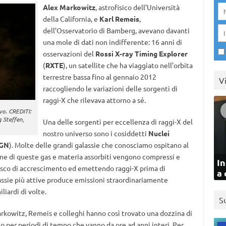
Alex Markowitz
, astrofisico dell’Università
della California, e
Karl Remeis
,
dell’Osservatorio di Bamberg, avevano davanti
una mole di dati non indifferente: 16 anni di
osservazioni del
Rossi X-ray Timing Explorer
(
RXTE
), un satellite che ha viaggiato nell’orbita
terrestre bassa fino al gennaio 2012
V
raccogliendo le variazioni delle sorgenti di
raggi-X che rilevava attorno a sé.
vo. CREDITI:
 Steffen,
Una delle sorgenti per eccellenza di raggi-X del
nostro universo sono i cosiddetti
Nuclei
GN
). Molte delle grandi galassie che conosciamo ospitano al
ne di queste gas e materia assorbiti vengono compressi e
In
disco di accrescimento ed emettendo raggi-X prima di
a 
lassie più attive produce emissioni straordinariamente
liardi di volte.
S
arkowitz, Remeis e colleghi hanno così trovato una dozzina di
ato per periodi di tempo che vanno da ore ad anni interi. Per