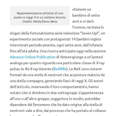
«Datemi un
Rappresentazione artistica di una
bambino di sette
pulsar a raggi X in un sistema binario.
anni e vi darò
Crediti: NASA/Dana Berry
l’uomo», recitava lo
slogan della fortunatissima serie televisiva “Seven Up!”, un
esperimento sociale con protagonisti 14 bambini inglesi
intervistati periodicamente, ogni sette anni, dall’infanzia
fino all’età adulta. Una ricerca anticipata oggi nella sezione
Advance Online Publication
di
Nature
giunge a un’ipotesi
analoga per quanto riguarda una particolare classe di
X-ray
pulsar, le
Be X-ray binaries
(
BeXRBs
). Le BeX sono sistemi
formati da una stella di neutroni che acquisisce materia da
una stella compagna, generando fasci di raggi X. Gli autori
dell’articolo, osservando il loro comportamento, hanno
notato che si dividono in due sottogruppi. L’appartenenza
all’uno o all’altro gruppo, suggerisce lo studio, potrebbe
dipendere dal fenomeno che ha dato origine alla stella di
neutroni: vale a dire, dal processo che ha portato al collasso