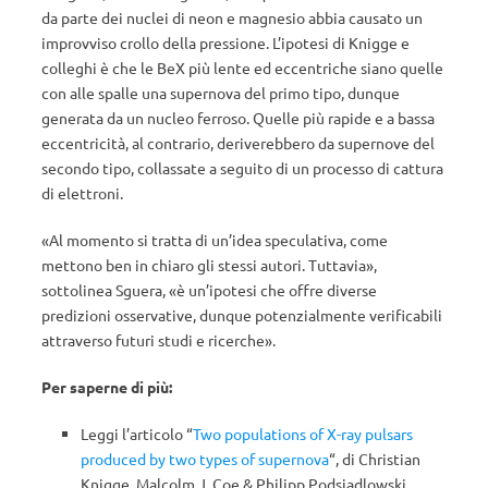
da parte dei nuclei di neon e magnesio abbia causato un
improvviso crollo della pressione. L’ipotesi di Knigge e
colleghi è che le BeX più lente ed eccentriche siano quelle
con alle spalle una supernova del primo tipo, dunque
generata da un nucleo ferroso. Quelle più rapide e a bassa
eccentricità, al contrario, deriverebbero da supernove del
secondo tipo, collassate a seguito di un processo di cattura
di elettroni.
«Al momento si tratta di un’idea speculativa, come
mettono ben in chiaro gli stessi autori. Tuttavia»,
sottolinea Sguera, «è un’ipotesi che offre diverse
predizioni osservative, dunque potenzialmente verificabili
attraverso futuri studi e ricerche».
Per saperne di più:
Leggi l’articolo “
Two populations of X-ray pulsars
produced by two types of supernova
“, di Christian
Knigge, Malcolm J. Coe & Philipp Podsiadlowski