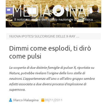
Il notiziario online dell’Istituto nazionale di astrofisica
Vai al contenuto
NUOVA IPOTESI SULL’ORIGINE DELLE X-RAY PULSAR
Dimmi come esplodi, ti dirò
come pulsi
La scoperta di due distinte famiglie di pulsar X, riportata su
Nature, potrebbe rivelare l’origine delle loro stelle di
neutroni. L’appartenenza all’uno o all’altro gruppo sembra
infatti associata a due diversi processi d'esplosione di
supernova.
Marco Malaspina
09/11/2011