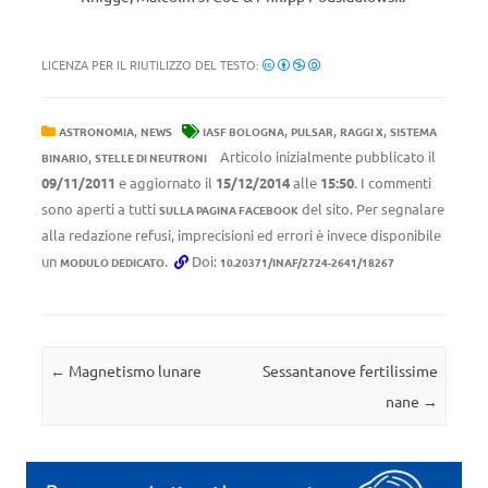
LICENZA PER IL RIUTILIZZO DEL TESTO:
,
,
,
,
ASTRONOMIA
NEWS
IASF BOLOGNA
PULSAR
RAGGI X
SISTEMA
,
Articolo inizialmente pubblicato il
BINARIO
STELLE DI NEUTRONI
09/11/2011
e aggiornato il
15/12/2014
alle
15:50
. I commenti
sono aperti a tutti
del sito. Per segnalare
SULLA PAGINA FACEBOOK
alla redazione refusi, imprecisioni ed errori è invece disponibile
un
.
Doi:
MODULO DEDICATO
10.20371/INAF/2724-2641/18267
Navigazione articolo
←
Magnetismo lunare
Sessantanove fertilissime
nane
→