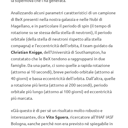
la supernova che l’ha generata.
Analizzando alcuni parametri caratteristici di un campione
di BeX presenti nella nostra galassia e nelle Nubi di
Magellano, e in particolare il periodo di spin (il tempo di
rotazione su se stessa della stella di neutroni), il periodo
orbitale (della stella di neutroni rispetto alla stella
compagna) e l’eccentricità dell’orbita, il team guidato da
Christian Knigge
, dell’Università di Southampton, ha
constatato che le BeX tendono a raggrupparsi in due
famiglie. Da una parte, ci sono quelle a rapida rotazione
(attorno ai 10 secondi), breve periodo orbitale (attorno ai
40 giorni) e bassa eccentricità dell’orbita. Dall’altra, quelle
a rotazione più lenta (attorno ai 200 secondi), periodo
orbitale più lungo (attorno ai 100 giorni) ed eccentricità
più marcata.
«Già questo è di per sé un risultato molto robusto e
interessante», dice
Vito Sguera
, ricercatore all’INAF IASF
Bologna, «anche perché non era previsto né spiegabile in