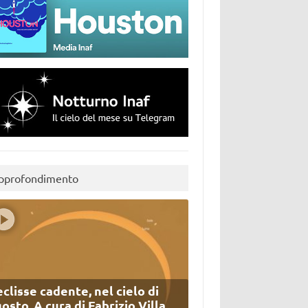
pprofondimento
eclisse cadente, nel cielo di
osto. A cura di Fabrizio Villa