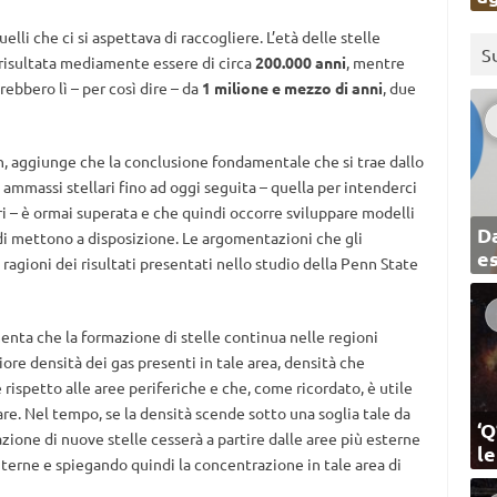
elli che ci si aspettava di raccogliere. L’età delle stelle
S
risultata mediamente essere di circa
200.000 anni
, mentre
rebbero lì – per così dire – da
1 milione e mezzo di anni
, due
on, aggiunge che la conclusione fondamentale che si trae dallo
 ammassi stellari fino ad oggi seguita – quella per intenderci
i – è ormai superata e che quindi occorre sviluppare modelli
Da
udi mettono a disposizione. Le argomentazioni che gli
e
agioni dei risultati presentati nello studio della Penn State
enta che la formazione di stelle continua nelle regioni
re densità dei gas presenti in tale area, densità che
ispetto alle aree periferiche e che, come ricordato, è utile
are. Nel tempo, se la densità scende sotto una soglia tale da
‘Q
azione di nuove stelle cesserà a partire dalle aree più esterne
l
terne e spiegando quindi la concentrazione in tale area di