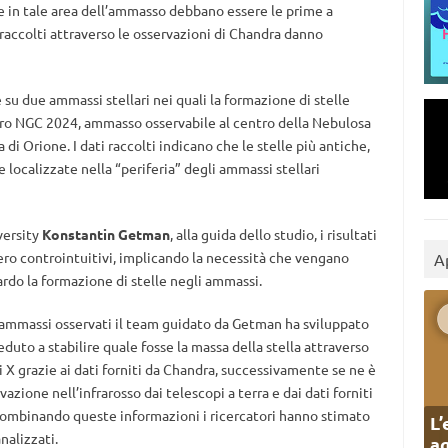
e in tale area dell’ammasso debbano essere le prime a
 raccolti attraverso le osservazioni di Chandra danno
 su due ammassi stellari nei quali la formazione di stelle
vvero NGC 2024, ammasso osservabile al centro della Nebulosa
i Orione. I dati raccolti indicano che le stelle più antiche,
 localizzate nella “periferia” degli ammassi stellari
versity
Konstantin Getman
, alla guida dello studio, i risultati
bbero controintuitivi, implicando la necessità che vengano
A
ardo la formazione di stelle negli ammassi.
li ammassi osservati il team guidato da Getman ha sviluppato
duto a stabilire quale fosse la massa della stella attraverso
i X grazie ai dati forniti da Chandra, successivamente se ne è
azione nell’infrarosso dai telescopi a terra e dai dati forniti
Combinando queste informazioni i ricercatori hanno stimato
L’
nalizzati.
ag