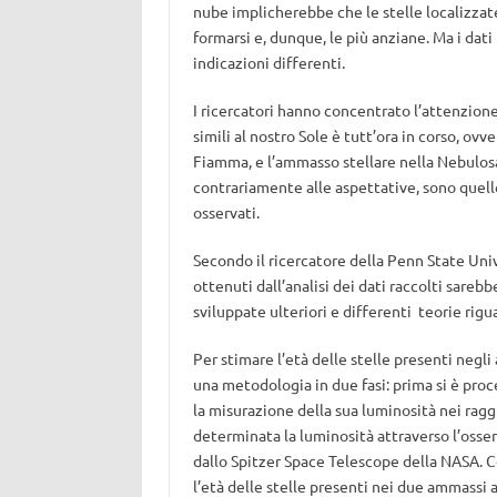
nube implicherebbe che le stelle localizzat
formarsi e, dunque, le più anziane. Ma i dati
indicazioni differenti.
I ricercatori hanno concentrato l’attenzione
simili al nostro Sole è tutt’ora in corso, o
Fiamma, e l’ammasso stellare nella Nebulosa d
contrariamente alle aspettative, sono quelle
osservati.
Secondo il ricercatore della Penn State Uni
ottenuti dall’analisi dei dati raccolti sare
sviluppate ulteriori e differenti teorie rigu
Per stimare l’età delle stelle presenti neg
una metodologia in due fasi: prima si è proce
la misurazione della sua luminosità nei ragg
determinata la luminosità attraverso l’osserv
dallo Spitzer Space Telescope della NASA. 
l’età delle stelle presenti nei due ammassi a