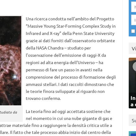
Una ricerca condotta nell’ambito del Progetto
“Massive Young Star-Forming Complex Study in
Infrared and X-ray” della Penn State University
grazie ai dati forniti dall’osservatorio orbitante
della NASA Chandra – studiato per
V
l’osservazione dell’emissione di raggi-X da
regioni ad alta energia dell’Universo – ha
permesso di fare un passo in avanti nella
comprensione del processo di formazione degli
ammassi stellari.
I dati raccolti dimostrano che
le teorie finora sviluppate al riguardo non
In
trovano conferma.
a 
La teoria fino ad oggi accettata sostiene che
studiato da
nel momento in cui una nube gigante di gas e
S
attrae materiale fino a raggiungere la densità critica utile a
lare. Il fatto che tale processo abbia inizio dal centro della