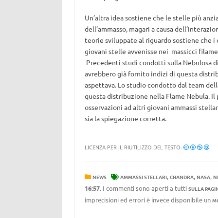
Un’altra idea sostiene che le stelle più anz
dell’ammasso, magari a causa dell’interazion
teorie sviluppate al riguardo sostiene che i 
giovani stelle avvenisse nei massicci filame
Precedenti studi condotti sulla Nebulosa di 
avrebbero già fornito indizi di questa distri
aspettava. Lo studio condotto dal team della
questa distribuzione nella Flame Nebula. Il
osservazioni ad altri giovani ammassi stella
sia la spiegazione corretta.
LICENZA PER IL RIUTILIZZO DEL TESTO:
,
,
,
NEWS
AMMASSI STELLARI
CHANDRA
NASA
N
16:57
. I commenti sono aperti a tutti
SULLA PAGI
imprecisioni ed errori è invece disponibile un
M