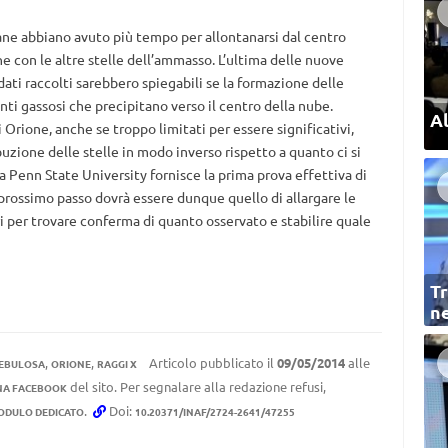
iane abbiano avuto più tempo per allontanarsi dal centro
e con le altre stelle dell’ammasso. L’ultima delle nuove
dati raccolti sarebbero spiegabili se la formazione delle
nti gassosi che precipitano verso il centro della nube.
Al
Orione, anche se troppo limitati per essere significativi,
buzione delle stelle in modo inverso rispetto a quanto ci si
 Penn State University fornisce la prima prova effettiva di
 prossimo passo dovrà essere dunque quello di allargare le
ri per trovare conferma di quanto osservato e stabilire quale
Tr
ne
,
,
Articolo pubblicato il
09/05/2014
alle
EBULOSA
ORIONE
RAGGI X
del sito. Per segnalare alla redazione refusi,
NA FACEBOOK
.
Doi:
ODULO DEDICATO
10.20371/INAF/2724-2641/47255