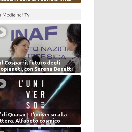
u MediaInaf Tv
l Cospar: il futuro degli
sopianeti, con Serena Benatti
’ di Quasar - L'universo alla
ettera. Alfabeto cosmico