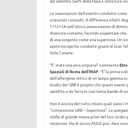
dal satellite Swift della Nasa e nella luce vis
Le osservazioni dell’evento condotte come d
scienziati coinvolti. A differenza infatti deg
111211A nell’ottico aveva smesso di diminui
divenuta costante, facendo sospettare che 
di una sorgente come una supernova. Un sos
spettroscopiche condotte grazie al Gran Tel
Isole Canarie.
“E’ stata una vera sorpresa” commenta
Etto
Spaziali di Roma dell’INAF
. “E’ la prima vo
dell’afterglow ottico di un lampo gamma sc
studio dei GRB è proprio che questi eventi
satellite e da Terra in così tante bande di e
Non è ancora del tutto chiaro quali siano i 
“connessione GRB – Supernova”. La spiegazi
stelle di grande massa prive del loro strato 
rotazione. Ma di sicuro AGILE puo’ dare nuo