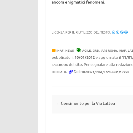
ancora enigmatici fenomeni.
LICENZA PER IL RIUTILIZZO DEL TESTO:
,
,
,
,
,
INAF
NEWS
AGILE
GRB
IAPS ROMA
INAF
LAZ
pubblicato il
10/01/2012
e aggiornato il
11/01
del sito. Per segnalare alla redazione
FACEBOOK
.
Doi:
DEDICATO
10.20371/INAF/2724-2641/19954
Navigazione articolo
←
Censimento per la Via Lattea