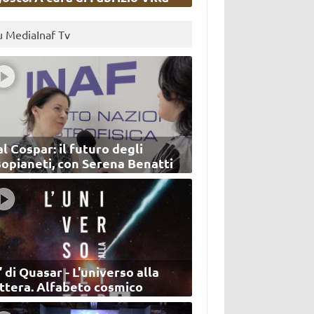
u MediaInaf Tv
l Cospar: il futuro degli
sopianeti, con Serena Benatti
’ di Quasar - L'universo alla
ettera. Alfabeto cosmico