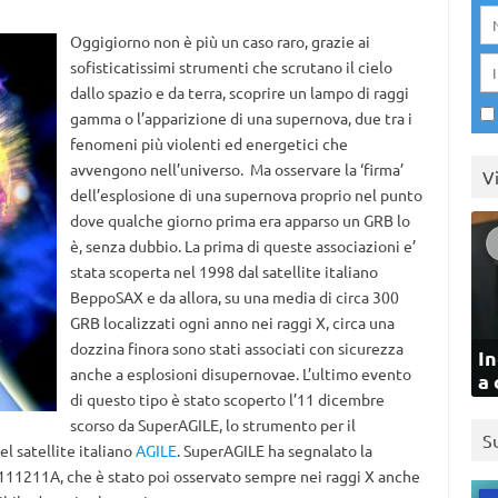
Oggigiorno non è più un caso raro, grazie ai
sofisticatissimi strumenti che scrutano il cielo
dallo spazio e da terra, scoprire un lampo di raggi
gamma o l’apparizione di una supernova, due tra i
fenomeni più violenti ed energetici che
avvengono nell’universo. Ma osservare la ‘firma’
V
dell’esplosione di una supernova proprio nel punto
dove qualche giorno prima era apparso un GRB lo
è, senza dubbio. La prima di queste associazioni e’
stata scoperta nel 1998 dal satellite italiano
BeppoSAX e da allora, su una media di circa 300
GRB localizzati ogni anno nei raggi X, circa una
dozzina finora sono stati associati con sicurezza
In
anche a esplosioni disupernovae. L’ultimo evento
a 
di questo tipo è stato scoperto l’11 dicembre
scorso da SuperAGILE, lo strumento per il
S
l satellite italiano
AGILE
. SuperAGILE ha segnalato la
11211A, che è stato poi osservato sempre nei raggi X anche