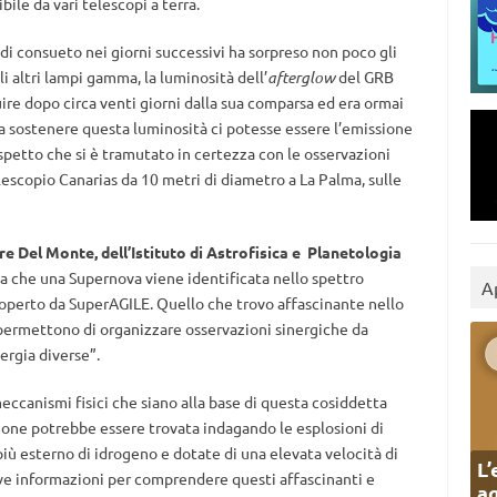
ibile da vari telescopi a terra.
i consueto nei giorni successivi ha sorpreso non poco gli
li altri lampi gamma, la luminosità dell’
afterglow
del GRB
re dopo circa venti giorni dalla sua comparsa ed era ormai
a sostenere questa luminosità ci potesse essere l’emissione
petto che si è tramutato in certezza con le osservazioni
escopio Canarias da 10 metri di diametro a La Palma, sulle
re Del Monte, dell’Istituto di Astrofisica e Planetologia
lta che una Supernova viene identificata nello spettro
A
operto da SuperAGILE. Quello che trovo affascinante nello
 permettono di organizzare osservazioni sinergiche da
nergia diverse”.
meccanismi fisici che siano alla base di questa cosiddetta
one potrebbe essere trovata indagando le esplosioni di
più esterno di idrogeno e dotate di una elevata velocità di
L’
ve informazioni per comprendere questi affascinanti e
ag