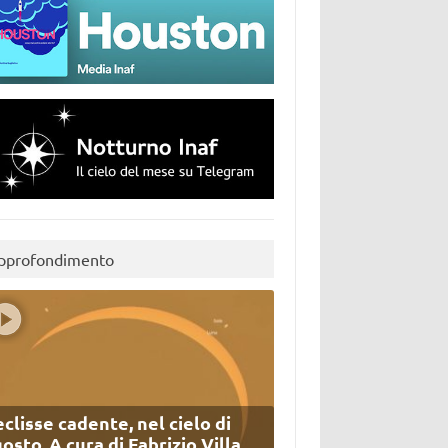
pprofondimento
eclisse cadente, nel cielo di
osto. A cura di Fabrizio Villa