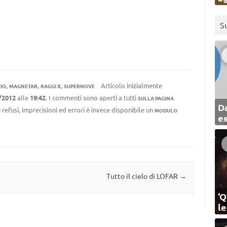
S
,
,
,
Articolo inizialmente
IO
MAGNETAR
RAGGI X
SUPERNOVE
/2012
alle
19:42
. I commenti sono aperti a tutti
SULLA PAGINA
Da
 refusi, imprecisioni ed errori è invece disponibile un
MODULO
e
Tutto il cielo di LOFAR
→
‘Q
l