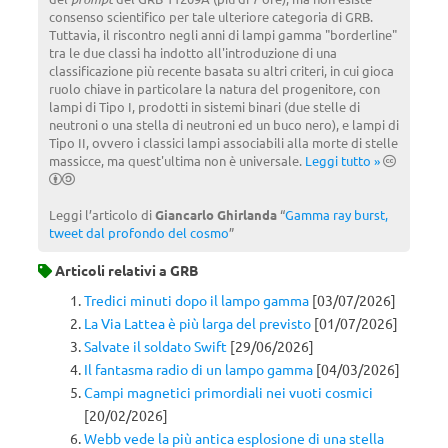
consenso scientifico per tale ulteriore categoria di GRB.
Tuttavia, il riscontro negli anni di lampi gamma "borderline"
tra le due classi ha indotto all'introduzione di una
classificazione più recente basata su altri criteri, in cui gioca
ruolo chiave in particolare la natura del progenitore, con
lampi di Tipo I, prodotti in sistemi binari (due stelle di
neutroni o una stella di neutroni ed un buco nero), e lampi di
Tipo II, ovvero i classici lampi associabili alla morte di stelle
massicce, ma quest'ultima non è universale.
Leggi tutto »
Leggi l’articolo di
Giancarlo Ghirlanda
“
Gamma ray burst,
tweet dal profondo del cosmo
”
Articoli relativi a
GRB
Tredici minuti dopo il lampo gamma
[03/07/2026]
La Via Lattea è più larga del previsto
[01/07/2026]
Salvate il soldato Swift
[29/06/2026]
Il fantasma radio di un lampo gamma
[04/03/2026]
Campi magnetici primordiali nei vuoti cosmici
[20/02/2026]
Webb vede la più antica esplosione di una stella