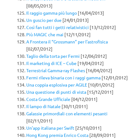
[08/05/2013]
Il raggio gamma più lungo
[16/04/2013]
Un guscio per due
[24/01/2013]
Così fan tutti i getti relativistici
[13/12/2012]
Più MAGIC che mai
[12/11/2012]
A Frontera il “Grossmann” per l’astrofisica
[02/07/2012]
Taglio della torta per Fermi
[12/06/2012]
Il marketing di ICE – Cube
[19/04/2012]
Terrestrial Gamma-ray Flashes
[16/04/2012]
Fermi rileva binaria con i raggi gamma
[12/01/2012]
Una coppia esplosiva per AGILE
[10/01/2012]
Una questione di punti di vista
[15/12/2011]
Costa Grande Ufficiale
[04/12/2011]
Il lampo di Natale
[30/11/2011]
Galassie primordiali con elementi pesanti
[02/11/2011]
Un’app italiana per Swift
[25/10/2011]
Hong Kong premia Enrico Costa
[28/09/2011]