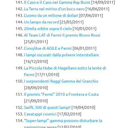
Il Caso e il Caos nei Gamma Ray Burst
[14/09/2011]
La Terra nel mirino d’un buco nero
[16/06/2011]
L’uomo da un milione di dollari
[07/06/2011]
Un lampo da record
[25/05/2011]
20mila orbite sopra il cielo
[10/03/2011]
Al Team LAT di Fermi il premio Bruno Rossi
[25/01/2011]
L’uno/due di AGILE e Fermi
[06/01/2011]
I lampi oscurati dalla polvere interstellare
[16/12/2010]
La Piccola Nube di Magellano sotto la lente di
Fermi
[17/11/2010]
I sorprendenti Raggi Gamma del Granchio
[28/09/2010]
Il premio “Fermi” 2010 a Frontera e Costa
[21/09/2010]
Swift, 500 di questi lampi!
[19/04/2010]
Cavatappi cosmici
[17/02/2010]
“Super-lampi” gamma possono disturbare la
navigazione aerea
[12/02/2010]