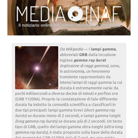
Il notiziario online dell’Istituto nazionale di astrofisica
Vai al contenuto
Da Wikipedia
— I
lampi gamma
,
abbreviati
GRB
dalla locuzione
inglese
gamma ray burst
(esplosione di raggi gamma)
, sono,
in astronomia, un fenomeno
transiente rappresentato da
intensi lampi di raggi gamma la cui
durata è estremamente varia: da
pochi millisecondi a diverse decine di minuti e perfino ore
(GRB 11209A). Proprio la constatazione di tale differente
durata ha indotto la comunità scientifica a classificarli in
due tipi principali: lampi gamma brevi
(short gamma-ray
bursts)
se durano meno di 2 secondi, e lampi gamma lunghi
(long gamma-ray bursts)
se durano più di 2 secondi
.
Un terzo
tipo di GRB, quello dei lampi gamma ultra-lunghi
(ultra-long
gamma-ray bursts)
, è stato proposto sulla base della durata
del
prompt
del GRB 11209A (più di 7 ore), ma non esiste