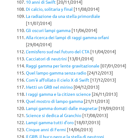
10 anni di Swift
[20/11/2014]
Di calcio, solitaria y final
[11/08/2014]
La radiazione da una stella primordiale
[11/07/2014]
Gli oscuri lampi gamma
[11/06/2014]
Alla ricerca dei lampi di raggi gamma orfani
[29/04/2014]
L’emisfero sud nel futuro del CTA
[11/04/2014]
Cacciatori di neutrini
[13/01/2014]
Raggi gamma per lente gravitazionale
[07/01/2014]
Quel lampo gamma senza radio
[24/12/2013]
Com’è affollato il cielo X di Swift
[17/12/2013]
Metti un GRB nel mirino
[04/12/2013]
I raggi gamma e la citizen science
[26/11/2013]
Quel mostro di lampo gamma
[21/11/2013]
Lampi gamma domati dalle magnetar
[19/09/2013]
Science si dedica al Granchio
[17/08/2013]
Lampi gamma tutti d’oro
[18/07/2013]
Cinque anni di Fermi
[14/06/2013]
Il GRB, il buco nero e la stella di neutroni