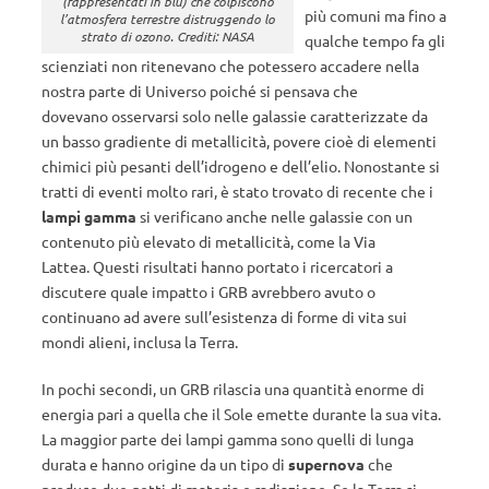
(rappresentati in blu) che colpiscono
più comuni ma fino a
l’atmosfera terrestre distruggendo lo
strato di ozono. Crediti: NASA
qualche tempo fa gli
scienziati non ritenevano che potessero accadere nella
nostra parte di Universo poiché si pensava che
dovevano osservarsi solo nelle galassie caratterizzate da
un basso gradiente di metallicità, povere cioè di elementi
chimici più pesanti dell’idrogeno e dell’elio. Nonostante si
tratti di eventi molto rari, è stato trovato di recente che i
lampi gamma
si verificano anche nelle galassie con un
contenuto più elevato di metallicità, come la Via
Lattea. Questi risultati hanno portato i ricercatori a
discutere quale impatto i GRB avrebbero avuto o
continuano ad avere sull’esistenza di forme di vita sui
mondi alieni, inclusa la Terra.
In pochi secondi, un GRB rilascia una quantità enorme di
energia pari a quella che il Sole emette durante la sua vita.
La maggior parte dei lampi gamma sono quelli di lunga
durata e hanno origine da un tipo di
supernova
che