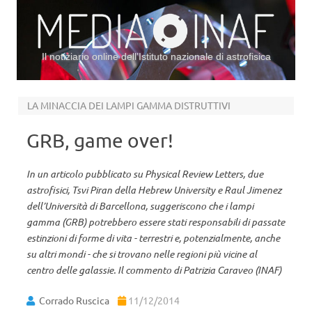
Il notiziario online dell’Istituto nazionale di astrofisica
Vai al contenuto
LA MINACCIA DEI LAMPI GAMMA DISTRUTTIVI
GRB, game over!
In un articolo pubblicato su Physical Review Letters, due
astrofisici, Tsvi Piran della Hebrew University e Raul Jimenez
dell’Università di Barcellona, suggeriscono che i lampi
gamma (GRB) potrebbero essere stati responsabili di passate
estinzioni di forme di vita - terrestri e, potenzialmente, anche
su altri mondi - che si trovano nelle regioni più vicine al
centro delle galassie. Il commento di Patrizia Caraveo (INAF)
Corrado Ruscica
11/12/2014