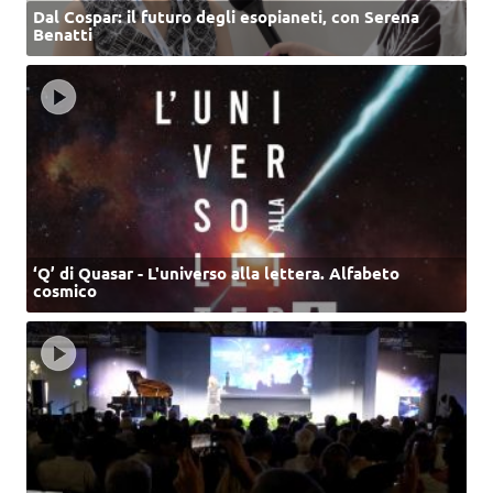
Dal Cospar: il futuro degli esopianeti, con Serena
Benatti
‘Q’ di Quasar - L'universo alla lettera. Alfabeto
cosmico