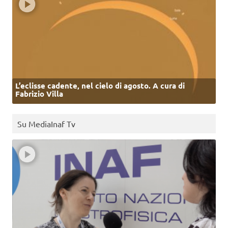
L’eclisse cadente, nel cielo di agosto. A cura di
Fabrizio Villa
Su MediaInaf Tv