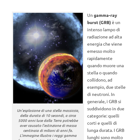
Un
gamma-ray
burst (GRB)
è un
intenso lampo di
radiazione ad alta
energia che viene
emesso molto
rapidamente
quando muore una
stella o quando
collidono, ad
esempio, due stelle
di neutroni. In
generale, i GRB si
suddividono in due
Un’esplosione di una stella massiccia,
della durata di 10 secondi, a circa
categorie: quelli
5000 anni luce dalla Terra potrebbe
corti e quelli di
aver causato l’estinzione di massa
lunga durata. I GRB
centinaia di milioni di anni fa.
L’immagine illustra i raggi gamma
lunghi sono molto