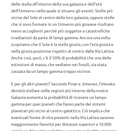
delle stella all’interno della sua galassia e dell’età
dell’Universo nella quale si situano gli eventi. Stelle più
vicine del Sole al centro della loro galassia, oppure stelle
che si sono formate in un Universo più giovane risultano
meno accoglienti perchè più soggette a catastrofiche
irradiazioni da parte di lampi gamma. Ancora una volta
scopriamo che il Sole è la stella giusta, con l’età giusta e
nella giusta posizione rispetto al centro dalla Via Lattea.
Anche così, però, c’è il 50% di probabilità che una delle
estinzioni di massa, che vediamo nei fossili, sia stata
causata da un lampo gamma troppo vicino».
E per gli altri pianeti? Secondo Piran e Jimenez, l’elevata
densità stellare nelle regioni più interne della nostra
Galassia aumenta la probabilità di ricevere un lampo
gamma per quei pianeti che fanno parte dei sistemi
planetari più vicini al centro galattico. Ciò implica che
eventuali forme di vita presenti nella Via Lattea saranno
maggiormente favorite per distanze superiori a 10.000
anni luce dal centro galattico e questo potrebbe spiegare