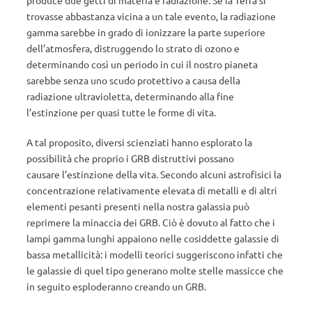
produce due getti di materia e radiazione. Se la Terra si
trovasse abbastanza vicina a un tale evento, la radiazione
gamma sarebbe in grado di ionizzare la parte superiore
dell’atmosfera, distruggendo lo strato di ozono e
determinando così un periodo in cui il nostro pianeta
sarebbe senza uno scudo protettivo a causa della
radiazione ultravioletta, determinando alla fine
l’estinzione per quasi tutte le forme di vita.
A tal proposito, diversi scienziati hanno esplorato la
possibilità che proprio i GRB distruttivi possano
causare l’estinzione della vita. Secondo alcuni astrofisici la
concentrazione relativamente elevata di metalli e di altri
elementi pesanti presenti nella nostra galassia può
reprimere la minaccia dei GRB. Ciò è dovuto al fatto che i
lampi gamma lunghi appaiono nelle cosiddette galassie di
bassa metallicità: i modelli teorici suggeriscono infatti che
le galassie di quel tipo generano molte stelle massicce che
in seguito esploderanno creando un GRB.