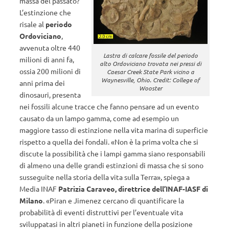
massa del passato?
L’estinzione che
risale al
periodo
Ordoviciano
,
avvenuta oltre 440
Lastra di calcare fossile del periodo
milioni di anni fa,
alto Ordoviciano trovata nei pressi di
ossia 200 milioni di
Caesar Creek State Park vicino a
Waynesville, Ohio. Credit: College of
anni prima dei
Wooster
dinosauri, presenta
nei fossili alcune tracce che fanno pensare ad un evento
causato da un lampo gamma, come ad esempio un
maggiore tasso di estinzione nella vita marina di superficie
rispetto a quella dei fondali. «Non è la prima volta che si
discute la possibilità che i lampi gamma siano responsabili
di almeno una delle grandi estinzioni di massa che si sono
susseguite nella storia della vita sulla Terra», spiega a
Media INAF
Patrizia Caraveo, direttrice dell’INAF-IASF di
Milano
. «Piran e Jimenez cercano di quantificare la
probabilità di eventi distruttivi per l’eventuale vita
sviluppatasi in altri pianeti in funzione della posizione