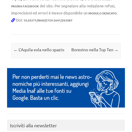
del sito. Per segnalare alla redazione refusi,
PAGINA FACEBOOK
imprecisioni ed errori è invece disponibile un
.
MODULO DEDICATO
Doi:
10.20371/INAF/2724-2641/263087
Navigazione articolo
←
L’Aquila vola nello spazio
Borexino nella Top Ten
→
Iscriviti alla newsletter