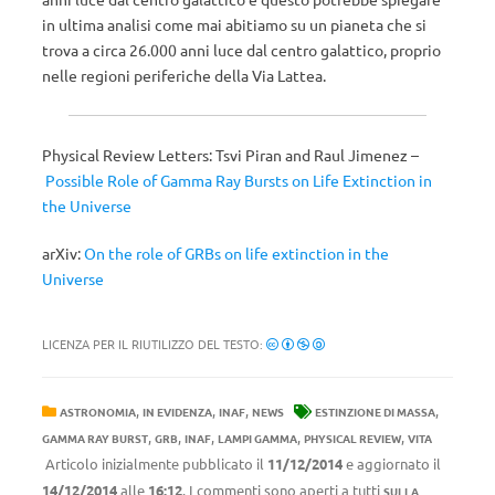
in ultima analisi come mai abitiamo su un pianeta che si
trova a circa 26.000 anni luce dal centro galattico, proprio
nelle regioni periferiche della Via Lattea.
Physical Review Letters: Tsvi Piran and Raul Jimenez –
Possible Role of Gamma Ray Bursts on Life Extinction in
the Universe
arXiv:
On the role of GRBs on life extinction in the
Universe
LICENZA PER IL RIUTILIZZO DEL TESTO:
,
,
,
,
ASTRONOMIA
IN EVIDENZA
INAF
NEWS
ESTINZIONE DI MASSA
,
,
,
,
,
GAMMA RAY BURST
GRB
INAF
LAMPI GAMMA
PHYSICAL REVIEW
VITA
Articolo inizialmente pubblicato il
11/12/2014
e aggiornato il
14/12/2014
alle
16:12
. I commenti sono aperti a tutti
SULLA