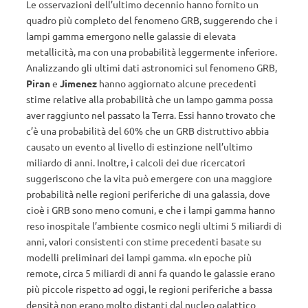
Le osservazioni dell’ultimo decennio hanno fornito un
quadro più completo del fenomeno GRB, suggerendo che i
lampi gamma emergono nelle galassie di elevata
metallicità, ma con una probabilità leggermente inferiore.
Analizzando gli ultimi dati astronomici sul fenomeno GRB,
Piran
e
Jimenez
hanno aggiornato alcune precedenti
stime relative alla probabilità che un lampo gamma possa
aver raggiunto nel passato la Terra. Essi hanno trovato che
c’è una probabilità del 60% che un GRB distruttivo abbia
causato un evento al livello di estinzione nell’ultimo
miliardo di anni. Inoltre, i calcoli dei due ricercatori
suggeriscono che la vita può emergere con una maggiore
probabilità nelle regioni periferiche di una galassia, dove
cioè i GRB sono meno comuni, e che i lampi gamma hanno
reso inospitale l’ambiente cosmico negli ultimi 5 miliardi di
anni, valori consistenti con stime precedenti basate su
modelli preliminari dei lampi gamma. «In epoche più
remote, circa 5 miliardi di anni fa quando le galassie erano
più piccole rispetto ad oggi, le regioni periferiche a bassa
densità non erano molto distanti dal nucleo galattico