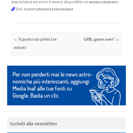
imprecisioni ed errori è invece disponibile un
.
MODULO DEDICATO
Doi:
10.20371/INAF/2724-2641/262834
Navigazione articolo
←
Il punto sui primi tre
GRB, game over!
→
minuti
Iscriviti alla newsletter