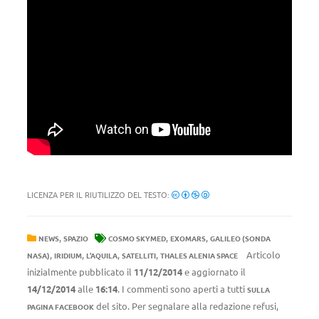
LICENZA PER IL RIUTILIZZO DEL TESTO:
,
,
,
NEWS
SPAZIO
COSMO SKYMED
EXOMARS
GALILEO (SONDA
,
,
,
,
Articolo
NASA)
IRIDIUM
L'AQUILA
SATELLITI
THALES ALENIA SPACE
inizialmente pubblicato il
11/12/2014
e aggiornato il
14/12/2014
alle
16:14
. I commenti sono aperti a tutti
SULLA
del sito. Per segnalare alla redazione refusi,
PAGINA FACEBOOK