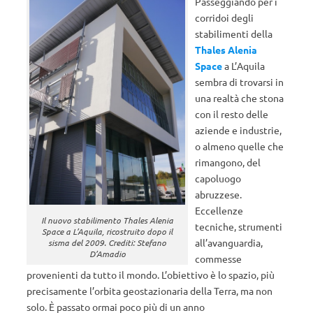
Passeggiando per i
corridoi degli
stabilimenti della
Thales Alenia
Space
a L’Aquila
sembra di trovarsi in
una realtà che stona
con il resto delle
aziende e industrie,
o almeno quelle che
rimangono, del
capoluogo
abruzzese.
Eccellenze
Il nuovo stabilimento Thales Alenia
tecniche, strumenti
Space a L’Aquila, ricostruito dopo il
all’avanguardia,
sisma del 2009. Crediti: Stefano
D’Amadio
commesse
provenienti da tutto il mondo. L’obiettivo è lo spazio, più
precisamente l’orbita geostazionaria della Terra, ma non
solo. È passato ormai poco più di un anno