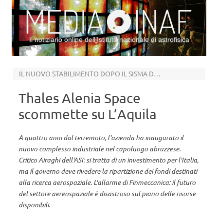
Il notiziario online dell’Istituto nazionale di astrofisica
Vai al contenuto
IL NUOVO STABILIMENTO DOPO IL SISMA DEL 2009
Thales Alenia Space
scommette su L’Aquila
A quattro anni dal terremoto, l'azienda ha inaugurato il
nuovo complesso industriale nel capoluogo abruzzese.
Critico Airaghi dell'ASI: si tratta di un investimento per l'Italia,
ma il governo deve rivedere la ripartizione dei fondi destinati
alla ricerca aerospaziale. L'allarme di Finmeccanica: il futuro
del settore aereospaziale è disastroso sul piano delle risorse
disponibili.