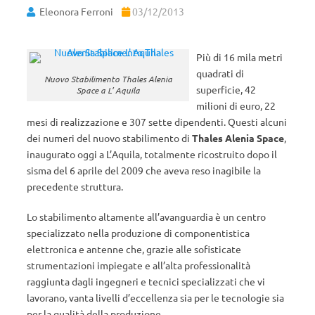
Eleonora Ferroni
03/12/2013
Più di 16 mila metri
quadrati di
Nuovo Stabilimento Thales Alenia
superficie, 42
Space a L’ Aquila
milioni di euro, 22
mesi di realizzazione e 307 sette dipendenti. Questi alcuni
dei numeri del nuovo stabilimento di
Thales Alenia Space
,
inaugurato oggi a L’Aquila, totalmente ricostruito dopo il
sisma del 6 aprile del 2009 che aveva reso inagibile la
precedente struttura.
Lo stabilimento altamente all’avanguardia è un centro
specializzato nella produzione di componentistica
elettronica e antenne che, grazie alle sofisticate
strumentazioni impiegate e all’alta professionalità
raggiunta dagli ingegneri e tecnici specializzati che vi
lavorano, vanta livelli d’eccellenza sia per le tecnologie sia
per la qualità della produzione.