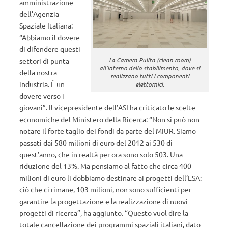
amministrazione
dell’Agenzia
Spaziale Italiana:
“Abbiamo il dovere
di difendere questi
La Camera Pulita (clean room)
settori di punta
all’interno dello stabilimento, dove si
della nostra
realizzano tutti i componenti
industria. È un
elettornici.
dovere verso i
giovani”. Il vicepresidente dell’ASI ha criticato le scelte
economiche del Ministero della Ricerca: “Non si può non
notare il forte taglio dei fondi da parte del MIUR. Siamo
passati dai 580 milioni di euro del 2012 ai 530 di
quest’anno, che in realtà per ora sono solo 503. Una
riduzione del 13%. Ma pensiamo al fatto che circa 400
milioni di euro li dobbiamo destinare ai progetti dell’ESA:
ciò che ci rimane, 103 milioni, non sono sufficienti per
garantire la progettazione e la realizzazione di nuovi
progetti di ricerca”, ha aggiunto. “Questo vuol dire la
totale cancellazione dei programmi spaziali italiani, dato