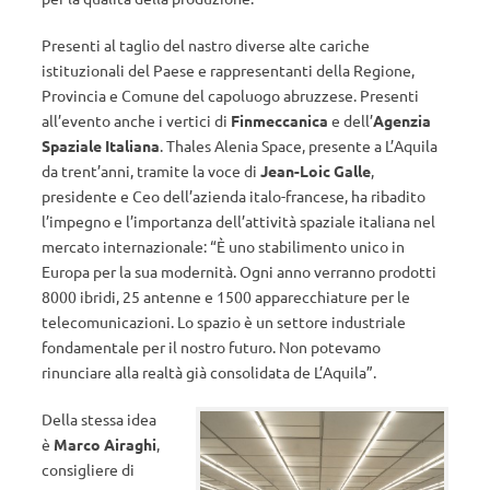
Presenti al taglio del nastro diverse alte cariche
istituzionali del Paese e rappresentanti della Regione,
Provincia e Comune del capoluogo abruzzese. Presenti
all’evento anche i vertici di
Finmeccanica
e dell’
Agenzia
Spaziale Italiana
. Thales Alenia Space, presente a L’Aquila
da trent’anni, tramite la voce di
Jean-Loic Galle
,
presidente e Ceo dell’azienda italo-francese, ha ribadito
l’impegno e l’importanza dell’attività spaziale italiana nel
mercato internazionale: “È uno stabilimento unico in
Europa per la sua modernità. Ogni anno verranno prodotti
8000 ibridi, 25 antenne e 1500 apparecchiature per le
telecomunicazioni. Lo spazio è un settore industriale
fondamentale per il nostro futuro. Non potevamo
rinunciare alla realtà già consolidata de L’Aquila”.
Della stessa idea
è
Marco Airaghi
,
consigliere di