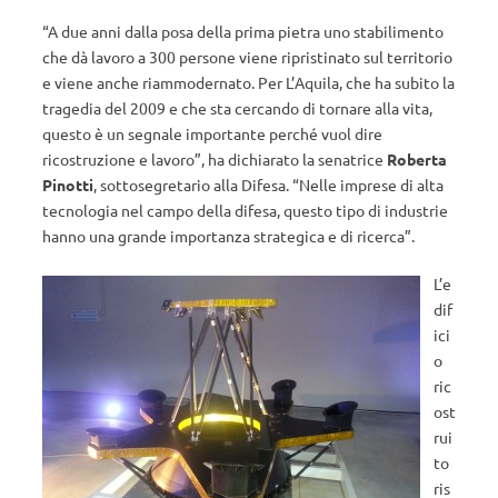
“A due anni dalla posa della prima pietra uno stabilimento
che dà lavoro a 300 persone viene ripristinato sul territorio
e viene anche riammodernato. Per L’Aquila, che ha subito la
tragedia del 2009 e che sta cercando di tornare alla vita,
questo è un segnale importante perché vuol dire
ricostruzione e lavoro”, ha dichiarato la senatrice
Roberta
Pinotti
, sottosegretario alla Difesa. “Nelle imprese di alta
tecnologia nel campo della difesa, questo tipo di industrie
hanno una grande importanza strategica e di ricerca”.
L’e
dif
ici
o
ric
ost
rui
to
ris