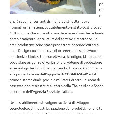
po
nd
e
ai più severi criteri antisismici previsti dalla nuova
normativa in materia. Lo stabilimento è stato costruito su
150 colonne che ammortizzano le scosse sismiche isolando
completamente la struttura dal terreno circostante. Le
aree produttive sono state progettate secondo criteri di
Lean Design con l’obiettivo di ottenere flussi di lavoro
continui, ottimizzati e con elevata riconfigurabilità tali da
soddisfare esigenze di variazione di volume di produzione
e tecnologiche. Fondi permettendo, Thales e ASI puntano
alla progettazione dell’upgrade di
COSMO-SkyMed
, il
primo sistema duale (civile e militare) di satelliti radar di
osservazione terrestre realizzato dalla Thales Alenia Space
per conto dell’Agenzia Spaziale Italiana.
Nello stabilimento si svolgono attività di sviluppo
tecnologico, di industrializzazione dei prodotti, nonché la