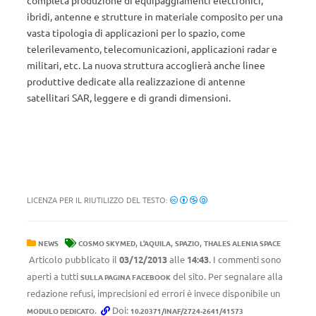
completa produzione di equipaggiamenti elettronici,
ibridi, antenne e strutture in materiale composito per una
vasta tipologia di applicazioni per lo spazio, come
telerilevamento, telecomunicazioni, applicazioni radar e
militari, etc. La nuova struttura accoglierà anche linee
produttive dedicate alla realizzazione di antenne
satellitari SAR, leggere e di grandi dimensioni.
LICENZA PER IL RIUTILIZZO DEL TESTO:
,
,
,
NEWS
COSMO SKYMED
L'AQUILA
SPAZIO
THALES ALENIA SPACE
Articolo pubblicato il
03/12/2013
alle
14:43
. I commenti sono
aperti a tutti
del sito. Per segnalare alla
SULLA PAGINA FACEBOOK
redazione refusi, imprecisioni ed errori è invece disponibile un
.
Doi:
MODULO DEDICATO
10.20371/INAF/2724-2641/41573